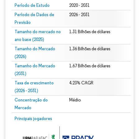
Período de Estudo
2020 - 2031
Período de Dados de
2026 - 2031
Previsão
Tamanho do mercado no
1.31 Bilhões de dólares
ano base (2025)
Tamanho do Mercado
1.36 Bilhões de dólares
(2026)
Tamanho do Mercado
1.67 Bilhões de dólares
(2031)
Taxa de crescimento
4.23% CAGR
(2026 - 2031)
Concentração do
Médio
Mercado
Imagem © Mordor Intelligence. O reuso requer atribuição conforme CC BY 4.0.
Principais jogadores