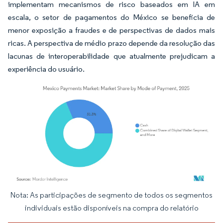
implementam mecanismos de risco baseados em IA em
escala, o setor de pagamentos do México se beneficia de
menor exposição a fraudes e de perspectivas de dados mais
ricas. A perspectiva de médio prazo depende da resolução das
lacunas de interoperabilidade que atualmente prejudicam a
experiência do usuário.
Nota: As participações de segmento de todos os segmentos
Imagem © Mordor Intelligence. O reuso requer atribuição conforme CC BY 4.0.
individuais estão disponíveis na compra do relatório