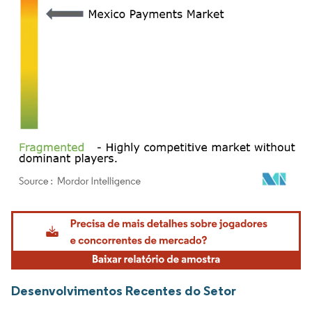
Imagem © Mordor Intelligence. O reuso requer atribuição conforme CC BY 4.0.
Desenvolvimentos Recentes do Setor