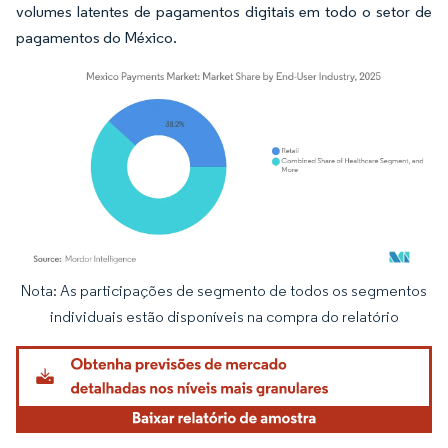
volumes latentes de pagamentos digitais em todo o setor de
pagamentos do México.
Nota: As participações de segmento de todos os segmentos
Imagem © Mordor Intelligence. O reuso requer atribuição conforme CC BY 4.0.
individuais estão disponíveis na compra do relatório