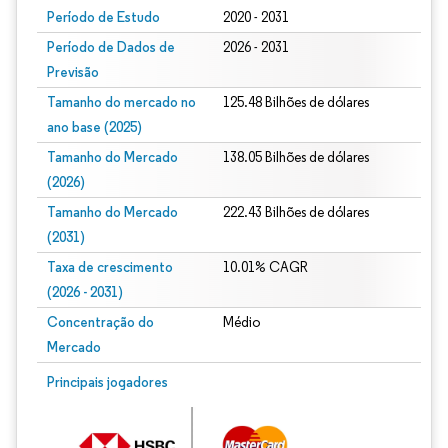
Período de Estudo
2020 - 2031
Período de Dados de
2026 - 2031
Previsão
Tamanho do mercado no
125.48 Bilhões de dólares
ano base (2025)
Tamanho do Mercado
138.05 Bilhões de dólares
(2026)
Tamanho do Mercado
222.43 Bilhões de dólares
(2031)
Taxa de crescimento
10.01% CAGR
(2026 - 2031)
Concentração do
Médio
Mercado
Imagem © Mordor Intelligence. O reuso requer atribuição conforme CC BY 4.0.
Principais jogadores