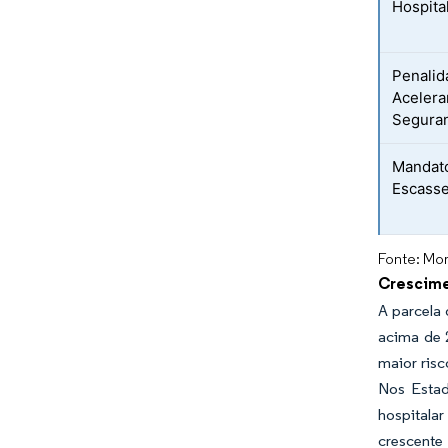
Hospita
Penalid
Acelera
Segura
Mandato
Escasse
Fonte: Mor
Crescime
A parcela 
acima de 
maior ris
Nos Estad
hospitalar
crescente 