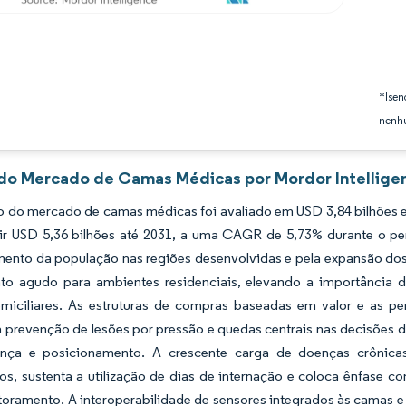
*Isen
nenhu
 do Mercado de Camas Médicas por Mordor Intellige
 do mercado de camas médicas foi avaliado em USD 3,84 bilhões e
gir USD 5,36 bilhões até 2031, a uma CAGR de 5,73% durante o p
mento da população nas regiões desenvolvidas e pela expansão dos
to agudo para ambientes residenciais, elevando a importância de 
miciliares. As estruturas de compras baseadas em valor e as pe
 prevenção de lesões por pressão e quedas centrais nas decisões d
nça e posicionamento. A crescente carga de doenças crônicas
ios, sustenta a utilização de dias de internação e coloca ênfase c
oramento. A interoperabilidade de sensores integrados às camas e 