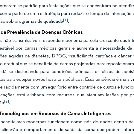
tornaram-se padrão para instalações que se concentram no atendi
como parte de uma estratégia para reduzir o tempo de internação 
[1]
ção sob programas de qualidade
.
da Prevalência de Doenças Crônicas
s não transmissíveis respondem por uma parcela crescente das in
stável por camas médicas gerais e aumenta a necessidade de
ões agudas de diabetes, DPOC, insuficiência cardíaca e cânce
ção gradual que se beneficia de camas projetadas para reposicion
stá se deslocando para condições crônicas, os ciclos de aqui
cas para equipar novos hospitais públicos. Essa tendência é mais 
 rapidamente com um equilíbrio entre controle de custos e funcion
cações está alinhada com recursos que atenuam lesões por p
[2]
ão
.
Tecnológicos em Recursos de Camas Inteligentes
hospitalares modernas funcionam como nós de dados dentro de s
inclinação e comportamento de saída da cama que podem inform