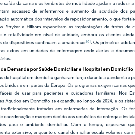
de saída da cama e os lembretes de mobilidade ajudam a reduzir a
ntam escassez de enfermeiros e aumento da acuidade dos paci
ção automática dos intervalos de reposicionamento, o que fortale
ros. Stryker e Hillrom expandiram as implantações de frotas de
e e rotatividade em nível de unidade, embora os clientes aind
[3]
 de dispositivos continuam a amadurecer
. Os primeiros adotan
as extras em unidades de enfermagem onde alertas e document
ários.
da Demanda por Saúde Domiciliar e Hospital em Domicílio
s de hospital em domicílio ganharam força durante a pandemia e 
os Unidos e em partes da Europa. Os programas exigem camas que
 fáceis de usar para pacientes e cuidadores familiares. Nos 
res Agudos em Domicílio se expandiu ao longo de 2024, e os sist
tradicionalmente tratadas em enfermarias de internação. Os f
e coordenação e margem devido aos requisitos de entrega e instala
ados para o ambiente domiciliar. Com o tempo, espera-se qu
ento extensivo, enquanto o canal domiciliar escala volumes com 