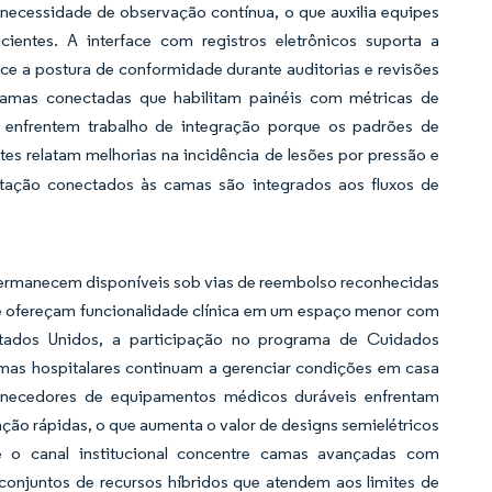
 necessidade de observação contínua, o que auxilia equipes
entes. A interface com registros eletrônicos suporta a
ce a postura de conformidade durante auditorias e revisões
 camas conectadas que habilitam painéis com métricas de
a enfrentem trabalho de integração porque os padrões de
tes relatam melhorias na incidência de lesões por pressão e
ação conectados às camas são integrados aos fluxos de
permanecem disponíveis sob vias de reembolso reconhecidas
 ofereçam funcionalidade clínica em um espaço menor com
Estados Unidos, a participação no programa de Cuidados
emas hospitalares continuam a gerenciar condições em casa
ornecedores de equipamentos médicos duráveis enfrentam
ção rápidas, o que aumenta o valor de designs semielétricos
e o canal institucional concentre camas avançadas com
conjuntos de recursos híbridos que atendem aos limites de