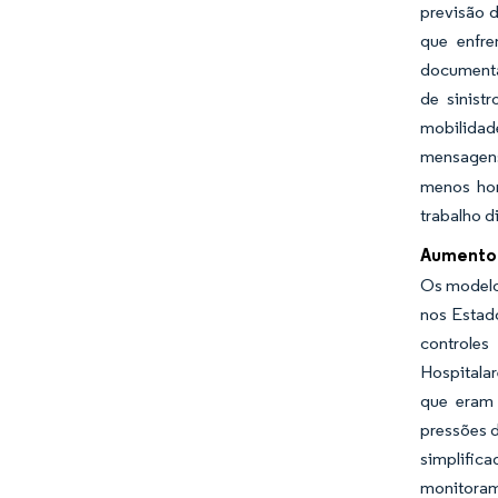
previsão 
que enfre
documenta
de sinist
mobilidad
mensagens
menos hor
trabalho di
Aumento 
Os modelo
nos Estad
controles
Hospitala
que eram 
pressões d
simplific
monitoram