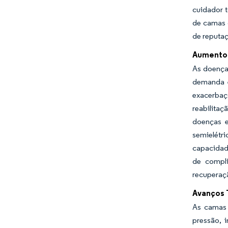
cuidador 
de camas 
de reputa
Aumento 
As doença
demanda e
exacerbaç
reabilita
doenças e
semielétri
capacidade
de compli
recuperaç
Avanços 
As camas 
pressão, 