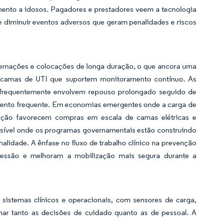
mento a idosos. Pagadores e prestadores veem a tecnologia
e diminuir eventos adversos que geram penalidades e riscos
ternações e colocações de longa duração, o que ancora uma
 camas de UTI que suportem monitoramento contínuo. As
r frequentemente envolvem repouso prolongado seguido de
amento frequente. Em economias emergentes onde a carga de
sição favorecem compras em escala de camas elétricas e
visível onde os programas governamentais estão construindo
alidade. A ênfase no fluxo de trabalho clínico na prevenção
ressão e melhoram a mobilização mais segura durante a
istemas clínicos e operacionais, com sensores de carga,
ar tanto as decisões de cuidado quanto as de pessoal. A