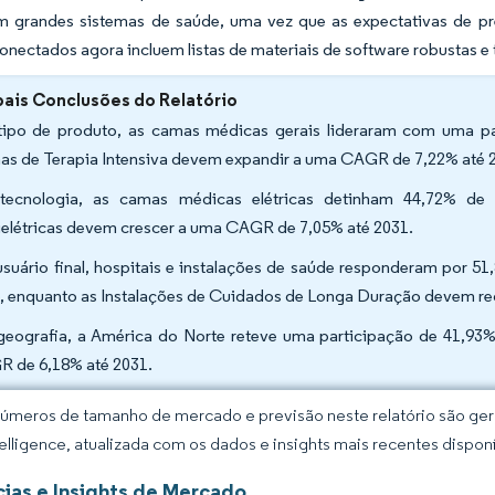
 grandes sistemas de saúde, uma vez que as expectativas de pré
nectados agora incluem listas de materiais de software robustas e 
pais Conclusões do Relatório
tipo de produto, as camas médicas gerais lideraram com uma pa
s de Terapia Intensiva devem expandir a uma CAGR de 7,22% até 
tecnologia, as camas médicas elétricas detinham 44,72% d
elétricas devem crescer a uma CAGR de 7,05% até 2031.
usuário final, hospitais e instalações de saúde responderam por
, enquanto as Instalações de Cuidados de Longa Duração devem re
geografia, a América do Norte reteve uma participação de 41,93
 de 6,18% até 2031.
úmeros de tamanho de mercado e previsão neste relatório são gera
elligence, atualizada com os dados e insights mais recentes disponí
ias e Insights de Mercado