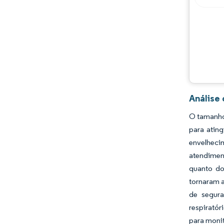
Oportunidades e perspectivas
Desenvolvimentos da indústria
Análise
O tamanho
para atin
envelheci
atendimen
quanto do
tornaram a
de segura
respiratór
para monit