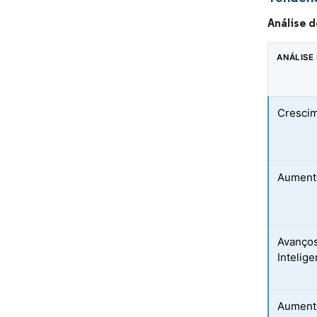
Análise 
ANÁLISE
Crescim
Aumento
Avanço
Intelig
Aumento