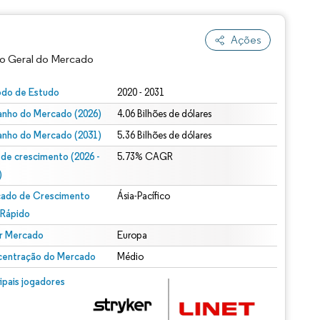
Ações
o Geral do Mercado
odo de Estudo
2020 - 2031
nho do Mercado (2026)
4.06 Bilhões de dólares
nho do Mercado (2031)
5.36 Bilhões de dólares
 de crescimento (2026 -
5.73% CAGR
)
ado de Crescimento
Ásia-Pacífico
ão conforme CC BY 4.0.
 Rápido
r Mercado
Europa
entração do Mercado
Médio
m © Mordor Intelligence. O reuso requer atribuição conforme CC BY 4.0.
cipais jogadores