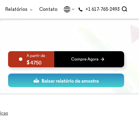
Relatórios
Contato
+1 617-765-2493
4750
icas