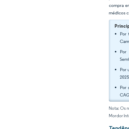
compra em
médicos co
Princi
Por 
Cama
Por 
Semi
Por 
2025
Por 
CAGR
Nota: Os n
Mordor Int
Tendênc