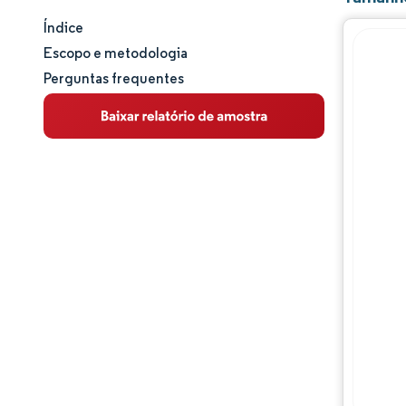
Índice
Tamanho e participação de mercado
Escopo e metodologia
Perguntas frequentes
Análise de mercado
Tendências e insights
Análise de segmentos
Análise geográfica
Panorama regulatório
Análise da cadeia de valor
Panorama competitivo
Principais jogadores