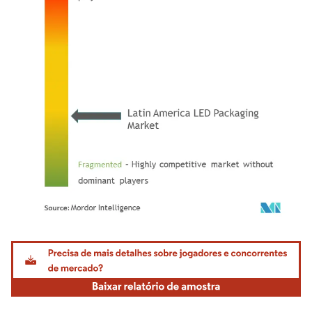
Imagem © Mordor Intelligence. O reuso requer atribuição conforme CC BY 4.0.