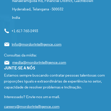
Nanakramguda Rd, Financial District, Gachibowli
Hyderabad, Telangana - 500032
India
+1 617-765-2493
info@mordorintelligence.com
Consultas da mídia:
media@mordorintelligence.com
JUNTE-SE A NÓS
Estamos sempre buscando contratar pessoas talentosas com
proporções iguais e extraordinárias de experiência no setor,
capacidade de resolver problemas e inclinação.
Interessado? Envie-nos um e-mail.
careers@mordorintelligence.com