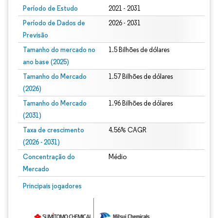
Período de Estudo
2021 - 2031
Período de Dados de
2026 - 2031
Previsão
Tamanho do mercado no
1.5 Bilhões de dólares
ano base (2025)
Tamanho do Mercado
1.57 Bilhões de dólares
(2026)
Tamanho do Mercado
1.96 Bilhões de dólares
(2031)
Taxa de crescimento
4.56% CAGR
(2026 - 2031)
Concentração do
Médio
Mercado
Imagem © Mordor Intelligence. O reuso requer atribuição conforme CC BY 4.0.
Principais jogadores