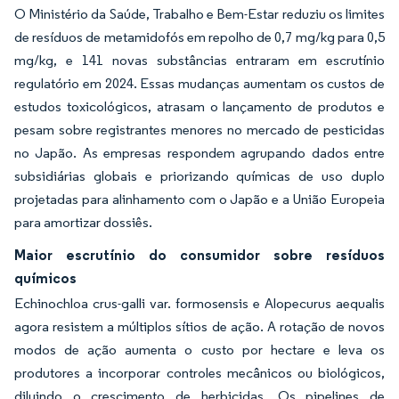
O Ministério da Saúde, Trabalho e Bem-Estar reduziu os limites
de resíduos de metamidofós em repolho de 0,7 mg/kg para 0,5
mg/kg, e 141 novas substâncias entraram em escrutínio
regulatório em 2024. Essas mudanças aumentam os custos de
estudos toxicológicos, atrasam o lançamento de produtos e
pesam sobre registrantes menores no mercado de pesticidas
no Japão. As empresas respondem agrupando dados entre
subsidiárias globais e priorizando químicas de uso duplo
projetadas para alinhamento com o Japão e a União Europeia
para amortizar dossiês.
Maior escrutínio do consumidor sobre resíduos
químicos
Echinochloa crus-galli var. formosensis e Alopecurus aequalis
agora resistem a múltiplos sítios de ação. A rotação de novos
modos de ação aumenta o custo por hectare e leva os
produtores a incorporar controles mecânicos ou biológicos,
diluindo o crescimento de herbicidas. Os pipelines de