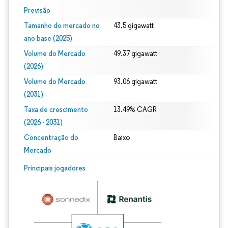
Previsão
Tamanho do mercado no
43.5 gigawatt
ano base (2025)
Volume do Mercado
49.37 gigawatt
(2026)
Volume do Mercado
93.06 gigawatt
(2031)
Taxa de crescimento
13.49% CAGR
(2026 - 2031)
Concentração do
Baixo
Mercado
Imagem © Mordor Intelligence. O reuso requer atribuição conforme CC BY 4.0.
Principais jogadores