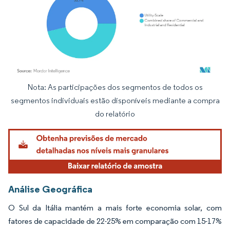
Nota: As participações dos segmentos de todos os
Imagem © Mordor Intelligence. O reuso requer atribuição conforme CC BY 4.0.
segmentos individuais estão disponíveis mediante a compra
do relatório
Análise Geográfica
O Sul da Itália mantém a mais forte economia solar, com
fatores de capacidade de 22-25% em comparação com 15-17%