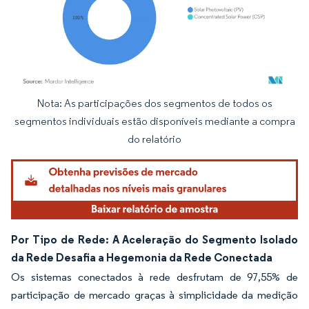
Nota: As participações dos segmentos de todos os
Imagem © Mordor Intelligence. O reuso requer atribuição conforme CC BY 4.0.
segmentos individuais estão disponíveis mediante a compra
do relatório
Por Tipo de Rede: A Aceleração do Segmento Isolado
da Rede Desafia a Hegemonia da Rede Conectada
Os sistemas conectados à rede desfrutam de 97,55% de
participação de mercado graças à simplicidade da medição