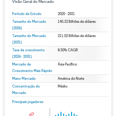
Visão Geral do Mercado
Período de Estudo
2020 - 2031
Tamanho do Mercado
140.32 Bilhões de dólares
(2026)
Tamanho do Mercado
211.02 Bilhões de dólares
(2031)
Taxa de crescimento
8.50% CAGR
(2026 - 2031)
Mercado de
Ásia-Pacífico
Crescimento Mais Rápido
Maior Mercado
América do Norte
Concentração do
Médio
Mercado
Imagem © Mordor Intelligence. O reuso requer atribuição conforme CC BY 4.0.
Principais jogadores