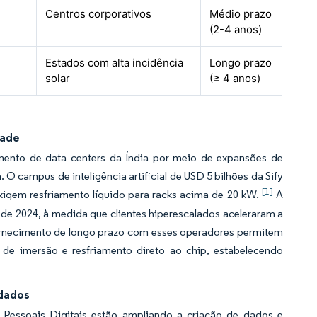
Centros corporativos
Médio prazo
(2-4 anos)
Estados com alta incidência
Longo prazo
solar
(≥ 4 anos)
dade
mento de data centers da Índia por meio de expansões de
O campus de inteligência artificial de USD 5 bilhões da Sify
[1]
xigem resfriamento líquido para racks acima de 20 kW.
A
 de 2024, à medida que clientes hiperescalados aceleraram a
fornecimento de longo prazo com esses operadores permitem
e imersão e resfriamento direto ao chip, estabelecendo
 dados
 Pessoais Digitais estão ampliando a criação de dados e