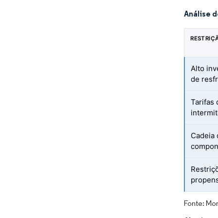
Análise 
RESTRIÇ
Alto in
de resf
Tarifas
intermit
Cadeia 
compone
Restriç
propens
Fonte: Mor