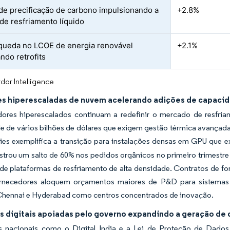
de precificação de carbono impulsionando a
+2.8%
de resfriamento líquido
queda no LCOE de energia renovável
+2.1%
ando retrofits
dor Intelligence
s hiperescaladas de nuvem acelerando adições de capaci
ores hiperescalados continuam a redefinir o mercado de resfria
 de vários bilhões de dólares que exigem gestão térmica avançada. 
ies exemplifica a transição para instalações densas em GPU que e
istrou um salto de 60% nos pedidos orgânicos no primeiro trimestre
 de plataformas de resfriamento de alta densidade. Contratos de 
rnecedores aloquem orçamentos maiores de P&D para sistemas d
hennai e Hyderabad como centros concentrados de inovação.
vas digitais apoiadas pelo governo expandindo a geração de
 nacionais como o Digital India e a Lei de Proteção de Dados