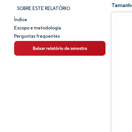
Tamanho
SOBRE ESTE RELATÓRIO
Índice
Tamanho e participação de mercado
Escopo e metodologia
Perguntas frequentes
Análise de mercado
Tendências e insights
Análise de segmentos
Análise geográfica
Panorama competitivo
Principais jogadores
Desenvolvimentos da indústria