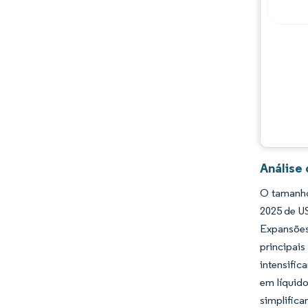
Análise
O tamanho 
2025 de U
Expansões
principai
intensific
em líquido
simplifica