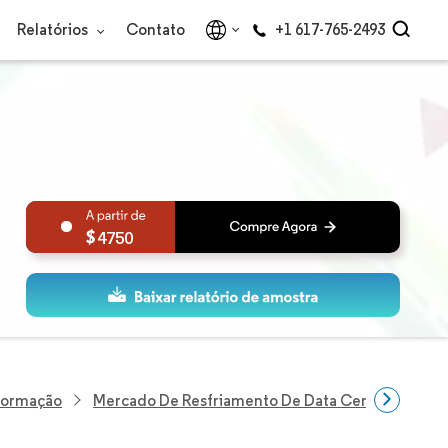
Relatórios
Contato
+1 617-765-2493
4750
nformação
Mercado De Resfriamento De Data Centers Da Índ