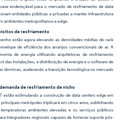
base endereçável para o mercado de resfriamento de data
onam entidades públicas e privadas a manter infraestrutura
em ambientes metropolitanos e edge.
uisitos de resfriamento
empenho estão agora elevando as densidades médias de rack
velope de eficiência dos arranjos convencionais de ar. A
mia de energia utilizando arquiteturas de resfriamento
ut das instalações, a distribuição de energia e o software de
as térmicas, acelerando a transição tecnológica no mercado
o demanda de resfriamento de nicho
IoT estão estimulando a construção de data centers edge em
s principais metrópoles triplicará em cinco anos, sublinhando
 temperaturas ambientes elevadas e os serviços públicos
ra integradores regionais capazes de fornecer suporte pós-