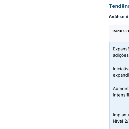
Tendênc
Análise 
IMPULSI
Expansõ
adições
Iniciati
expandi
Aumento
intensi
Implant
Nível 2