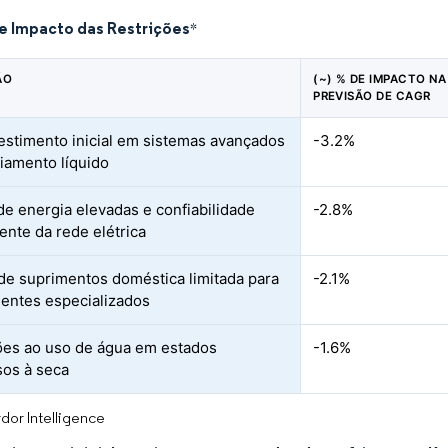
de Impacto das Restrições
*
ÃO
(~) % DE IMPACTO NA
PREVISÃO DE CAGR
vestimento inicial em sistemas avançados
-3.2%
riamento líquido
 de energia elevadas e confiabilidade
-2.8%
ente da rede elétrica
de suprimentos doméstica limitada para
-2.1%
ntes especializados
ões ao uso de água em estados
-1.6%
os à seca
dor Intelligence