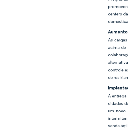
promovend
centers da
doméstica
Aumento 
As cargas
acima de 
colaboraç
alternativ
controle 
de resfria
Implanta
A entrega 
cidades de
um novo p
intermiten
venda ágil