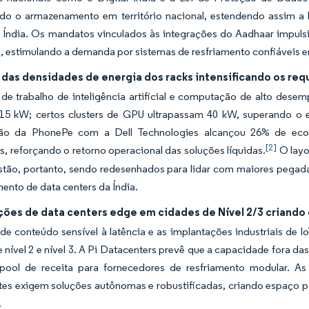
o o armazenamento em território nacional, estendendo assim a 
 Índia. Os mandatos vinculados às integrações do Aadhaar impulsi
, estimulando a demanda por sistemas de resfriamento confiáveis 
das densidades de energia dos racks intensificando os req
 de trabalho de inteligência artificial e computação de alto des
15 kW; certos clusters de GPU ultrapassam 40 kW, superando o en
ão da PhonePe com a Dell Technologies alcançou 26% de econo
[2]
as, reforçando o retorno operacional das soluções líquidas.
O layo
estão, portanto, sendo redesenhados para lidar com maiores pegad
mento de data centers da Índia.
ções de data centers edge em cidades de Nível 2/3 criand
de conteúdo sensível à latência e as implantações industriais de 
 nível 2 e nível 3. A Pi Datacenters prevê que a capacidade fora da
ool de receita para fornecedores de resfriamento modular. As
tes exigem soluções autônomas e robustificadas, criando espaço pa
.