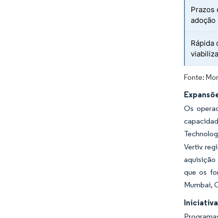
Prazos 
adoção 
Rápida 
viabiliz
Fonte: Mor
Expansõe
Os operad
capacidade
Technolog
Vertiv reg
aquisição
que os fo
Mumbai, C
Iniciati
Programas