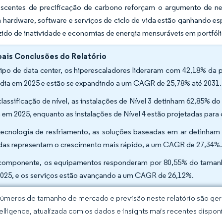
escentes de precificação de carbono reforçam o argumento de neg
hardware, software e serviços de ciclo de vida estão ganhando e
zido de inatividade e economias de energia mensuráveis em portfólio
pais Conclusões do Relatório
tipo de data center, os hiperescaladores lideraram com 42,18% da 
ndia em 2025 e estão se expandindo a um CAGR de 25,78% até 2031.
classificação de nível, as instalações de Nível 3 detinham 62,85% 
a em 2025, enquanto as instalações de Nível 4 estão projetadas par
tecnologia de resfriamento, as soluções baseadas em ar detinham 
idas representam o crescimento mais rápido, a um CAGR de 27,34%
componente, os equipamentos responderam por 80,55% do tamanho
025, e os serviços estão avançando a um CAGR de 26,12%.
úmeros de tamanho de mercado e previsão neste relatório são gera
elligence, atualizada com os dados e insights mais recentes disponí