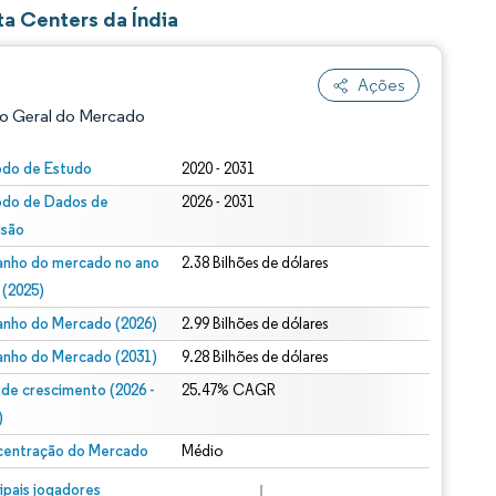
a Centers da Índia
Ações
o Geral do Mercado
odo de Estudo
2020 - 2031
odo de Dados de
2026 - 2031
isão
nho do mercado no ano
2.38 Bilhões de dólares
 (2025)
nho do Mercado (2026)
2.99 Bilhões de dólares
ão conforme CC BY 4.0.
nho do Mercado (2031)
9.28 Bilhões de dólares
 de crescimento (2026 -
25.47% CAGR
)
entração do Mercado
Médio
m © Mordor Intelligence. O reuso requer atribuição conforme CC BY 4.0.
cipais jogadores