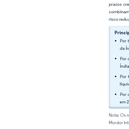
prazos cr
combinam 
risco redu
Princi
Por 
da Í
Por 
Índi
Por 
líqu
Por 
em 2
Nota: Os n
Mordor Int