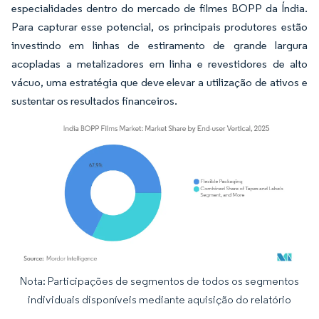
especialidades dentro do mercado de filmes BOPP da Índia.
Para capturar esse potencial, os principais produtores estão
investindo em linhas de estiramento de grande largura
acopladas a metalizadores em linha e revestidores de alto
vácuo, uma estratégia que deve elevar a utilização de ativos e
sustentar os resultados financeiros.
Nota: Participações de segmentos de todos os segmentos
Imagem © Mordor Intelligence. O reuso requer atribuição conforme CC BY 4.0.
individuais disponíveis mediante aquisição do relatório