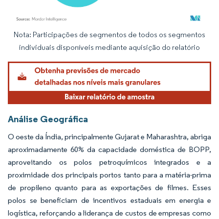
Nota: Participações de segmentos de todos os segmentos
Imagem © Mordor Intelligence. O reuso requer atribuição conforme CC BY 4.0.
individuais disponíveis mediante aquisição do relatório
Análise Geográfica
O oeste da Índia, principalmente Gujarat e Maharashtra, abriga
aproximadamente 60% da capacidade doméstica de BOPP,
aproveitando os polos petroquímicos integrados e a
proximidade dos principais portos tanto para a matéria-prima
de propileno quanto para as exportações de filmes. Esses
polos se beneficiam de incentivos estaduais em energia e
logística, reforçando a liderança de custos de empresas como