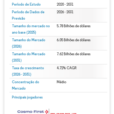
Período de Estudo
2020 - 2031
Período de Dados de
2026 - 2031
Previsão
Tamanho do mercado no
5.78 Bilhões de dólares
ano base (2025)
Tamanho do Mercado
6.05 Bilhões de dólares
(2026)
Tamanho do Mercado
7.62 Bilhões de dólares
(2031)
Taxa de crescimento
4.72% CAGR
(2026 - 2031)
Concentração do
Médio
Mercado
Imagem © Mordor Intelligence. O reuso requer atribuição conforme CC BY 4.0.
Principais jogadores