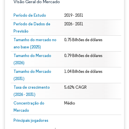
Visão Geral do Mercado
Período de Estudo
2019 - 2031
Período de Dados de
2026 - 2031
Previsão
Tamanho do mercado no
0.75 Bilhões de dólares
ano base (2025)
Tamanho do Mercado
0.79 Bilhões de dólares
(2026)
Tamanho do Mercado
1.04 Bilhões de dólares
(2031)
Taxa de crescimento
5.62% CAGR
(2026 - 2031)
Concentração do
Médio
Mercado
Imagem © Mordor Intelligence. O reuso requer atribuição conforme CC BY 4.0.
Principais jogadores