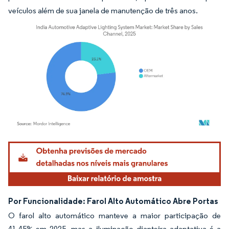
veículos além de sua janela de manutenção de três anos.
Imagem © Mordor Intelligence. O reuso requer atribuição conforme CC BY 4.0.
Por Funcionalidade: Farol Alto Automático Abre Portas
O farol alto automático manteve a maior participação de
41,45% em 2025, mas a iluminação dianteira adaptativa é a