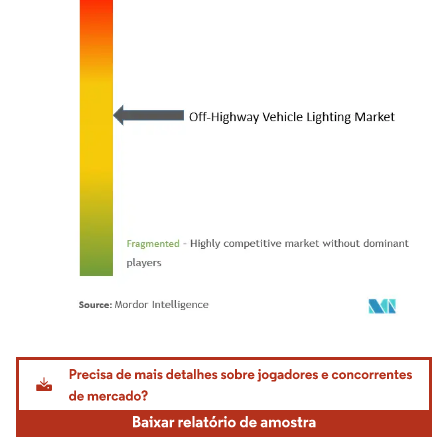
Imagem © Mordor Intelligence. O reuso requer atribuição conforme CC BY 4.0.