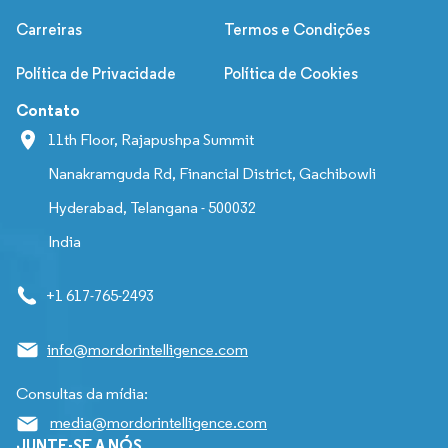
Carreiras
Termos e Condições
Política de Privacidade
Política de Cookies
Contato
11th Floor, Rajapushpa Summit
Nanakramguda Rd, Financial District, Gachibowli
Hyderabad, Telangana - 500032
India
+1 617-765-2493
info@mordorintelligence.com
Consultas da mídia:
media@mordorintelligence.com
JUNTE-SE A NÓS