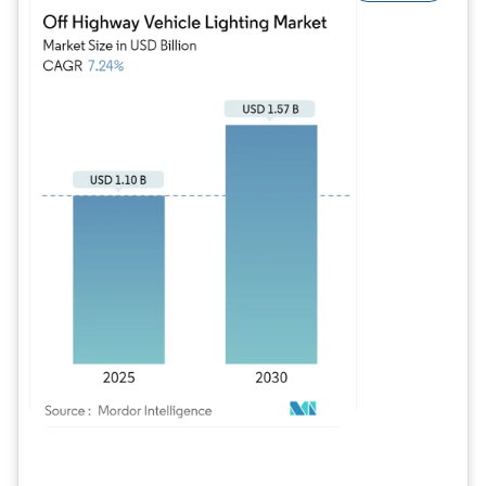
Imagem © Mordor Intelligence. O reuso requer atribuição conforme CC BY 4.0.