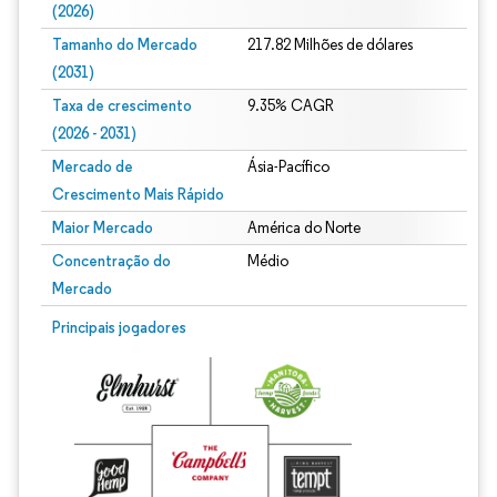
(2026)
Tamanho do Mercado
217.82 Milhões de dólares
(2031)
Taxa de crescimento
9.35% CAGR
(2026 - 2031)
Mercado de
Ásia-Pacífico
Crescimento Mais Rápido
Maior Mercado
América do Norte
Concentração do
Médio
Mercado
Imagem © Mordor Intelligence. O reuso requer atribuição conforme CC BY 4.0.
Principais jogadores