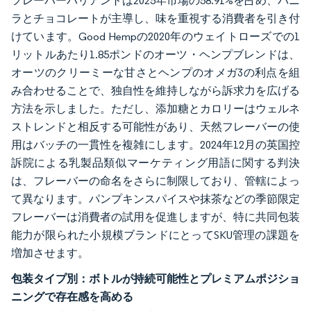
フレーバーバリアントは2025年市場の58.91%を占め、バニ
ラとチョコレートが主導し、味を重視する消費者を引き付
けています。Good Hempの2020年のウェイトローズでの1
リットルあたり1.85ポンドのオーツ・ヘンプブレンドは、
オーツのクリーミーな甘さとヘンプのオメガ3の利点を組
み合わせることで、独自性を維持しながら訴求力を広げる
方法を示しました。ただし、添加糖とカロリーはウェルネ
ストレンドと相反する可能性があり、天然フレーバーの使
用はバッチの一貫性を複雑にします。2024年12月の英国控
訴院による乳製品類似マーケティング用語に関する判決
は、フレーバーの命名をさらに制限しており、管轄によっ
て異なります。パンプキンスパイスや抹茶などの季節限定
フレーバーは消費者の試用を促進しますが、特に共同包装
能力が限られた小規模ブランドにとってSKU管理の課題を
増加させます。
包装タイプ別：ボトルが持続可能性とプレミアムポジショ
ニングで存在感を高める