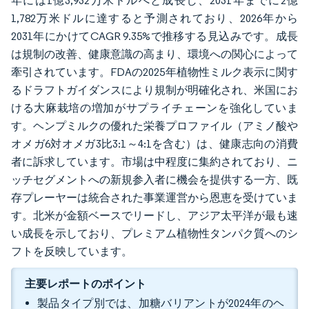
年には1億3,932万米ドルへと成長し、2031年までに2億
1,782万米ドルに達すると予測されており、2026年から
2031年にかけてCAGR 9.35%で推移する見込みです。成長
は規制の改善、健康意識の高まり、環境への関心によって
牽引されています。FDAの2025年植物性ミルク表示に関す
るドラフトガイダンスにより規制が明確化され、米国にお
ける大麻栽培の増加がサプライチェーンを強化していま
す。ヘンプミルクの優れた栄養プロファイル（アミノ酸や
オメガ6対オメガ3比3:1～4:1を含む）は、健康志向の消費
者に訴求しています。市場は中程度に集約されており、ニ
ッチセグメントへの新規参入者に機会を提供する一方、既
存プレーヤーは統合された事業運営から恩恵を受けていま
す。北米が金額ベースでリードし、アジア太平洋が最も速
い成長を示しており、プレミアム植物性タンパク質へのシ
フトを反映しています。
主要レポートのポイント
製品タイプ別では、加糖バリアントが2024年のヘ