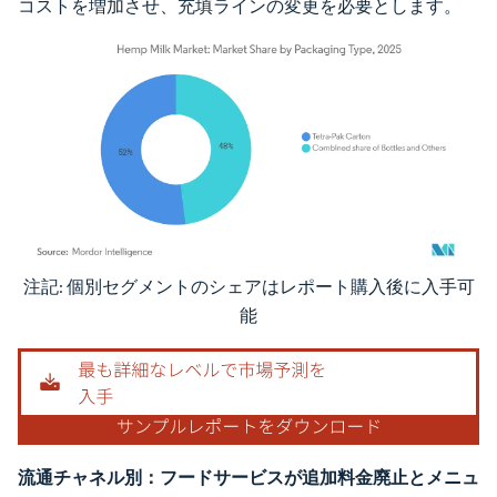
コストを増加させ、充填ラインの変更を必要とします。
注記: 個別セグメントのシェアはレポート購入後に入手可
画像 © Mordor Intelligence。再利用にはCC BY 4.0の表示が必要です。
能
流通チャネル別：フードサービスが追加料金廃止とメニュ