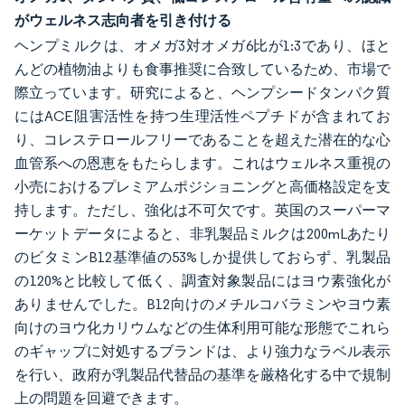
がウェルネス志向者を引き付ける
ヘンプミルクは、オメガ3対オメガ6比が1:3であり、ほと
んどの植物油よりも食事推奨に合致しているため、市場で
際立っています。研究によると、ヘンプシードタンパク質
にはACE阻害活性を持つ生理活性ペプチドが含まれてお
り、コレステロールフリーであることを超えた潜在的な心
血管系への恩恵をもたらします。これはウェルネス重視の
小売におけるプレミアムポジショニングと高価格設定を支
持します。ただし、強化は不可欠です。英国のスーパーマ
ーケットデータによると、非乳製品ミルクは200mLあたり
のビタミンB12基準値の53%しか提供しておらず、乳製品
の120%と比較して低く、調査対象製品にはヨウ素強化が
ありませんでした。B12向けのメチルコバラミンやヨウ素
向けのヨウ化カリウムなどの生体利用可能な形態でこれら
のギャップに対処するブランドは、より強力なラベル表示
を行い、政府が乳製品代替品の基準を厳格化する中で規制
上の問題を回避できます。