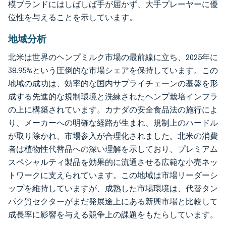
模ブランドにはしばしば手が届かず、大手プレーヤーに優
位性を与えることを示しています。
地域分析
北米は世界のヘンプミルク市場の最前線に立ち、2025年に
38.95%という圧倒的な市場シェアを保持しています。この
地域の成功は、効率的な国内サプライチェーンの基盤を形
成する先進的な規制環境と洗練されたヘンプ栽培インフラ
の上に構築されています。カナダの安全食品法の施行によ
り、メーカーへの明確な経路が生まれ、規制上のハードル
が取り除かれ、市場参入が合理化されました。北米の消費
者は植物性代替品への深い理解を示しており、プレミアム
スペシャルティ製品を効果的に流通させる広範な小売ネッ
トワークに支えられています。この地域は市場リーダーシ
ップを維持していますが、成熟した市場環境は、代替タン
パク質セクターがまだ発展途上にある新興市場と比較して
成長率に影響を与える競争上の課題をもたらしています。