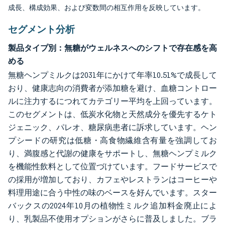
成長、構成効果、および変数間の相互作用を反映しています。
セグメント分析
製品タイプ別：無糖がウェルネスへのシフトで存在感を高
める
無糖ヘンプミルクは2031年にかけて年率10.51%で成長して
おり、健康志向の消費者が添加糖を避け、血糖コントロー
ルに注力するにつれてカテゴリー平均を上回っています。
このセグメントは、低炭水化物と天然成分を優先するケト
ジェニック、パレオ、糖尿病患者に訴求しています。ヘン
プシードの研究は低糖・高食物繊維含有量を強調してお
り、満腹感と代謝の健康をサポートし、無糖ヘンプミルク
を機能性飲料として位置づけています。フードサービスで
の採用が増加しており、カフェやレストランはコーヒーや
料理用途に合う中性の味のベースを好んでいます。スター
バックスの2024年10月の植物性ミルク追加料金廃止によ
り、乳製品不使用オプションがさらに普及しました。ブラ