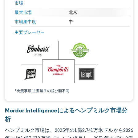
市場
最大市場
北米
市場集中度
中
画像 © Mordor Intelligence。再利用にはCC BY 4.0の表示が必要です。
主要プレーヤー
*免責事項:主要選手の並び順不同
Mordor Intelligenceによるヘンプミルク市場分
析
ヘンプミルク市場は、2025年の1億2,741万米ドルから2026