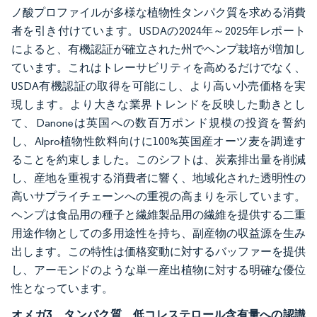
ノ酸プロファイルが多様な植物性タンパク質を求める消費
者を引き付けています。USDAの2024年～2025年レポート
によると、有機認証が確立された州でヘンプ栽培が増加し
ています。これはトレーサビリティを高めるだけでなく、
USDA有機認証の取得を可能にし、より高い小売価格を実
現します。より大きな業界トレンドを反映した動きとし
て、Danoneは英国への数百万ポンド規模の投資を誓約
し、Alpro植物性飲料向けに100%英国産オーツ麦を調達す
ることを約束しました。このシフトは、炭素排出量を削減
し、産地を重視する消費者に響く、地域化された透明性の
高いサプライチェーンへの重視の高まりを示しています。
ヘンプは食品用の種子と繊維製品用の繊維を提供する二重
用途作物としての多用途性を持ち、副産物の収益源を生み
出します。この特性は価格変動に対するバッファーを提供
し、アーモンドのような単一産出植物に対する明確な優位
性となっています。
オメガ3、タンパク質、低コレステロール含有量への認識