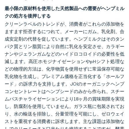
最小限の原材料を使用した天然製品への需要がヘンプミル
クの処方を後押しする
クリーンラベルのトレンドが、消費者がこれらの添加物を
ますます拒否するにつれて、メーカーにガム、乳化剤、合
成安定剤の代替を促しています。ヘンプミルクはそのタン
パク質とリン脂質により自然に乳化を安定させ、カラギー
ナンやジェランガムなどのハイドロコロイドの必要性を低
減します。高圧ホモジナイゼーションやpHシフト処理な
どの物理的方法は、化学物質を使用せずに常温保存可能な
乳化物を生成し、プレミアム価格を正当化する「ホールフ
ード」の訴求力を支持します。JOIのオーガニックヘンプ
コンセントレートはヘンプシードのみから作られ、スチー
ムパスチャライゼーションにより18ヶ月の賞味期限を実現
し、防腐剤を使用していません。ガラス瓶に包装されてお
り、水の輸送を排除し、分量管理を可能にし、ゼロウェイ
ストを重視する消費者に訴求します。主な課題は添加物な
しでクリーミーさと口当たりを維持することですが、酵素