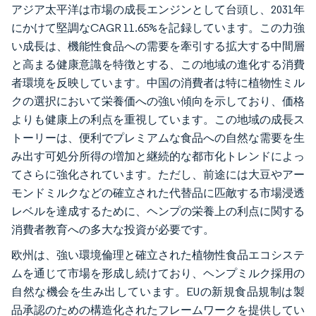
アジア太平洋は市場の成長エンジンとして台頭し、2031年
にかけて堅調なCAGR 11.65%を記録しています。この力強
い成長は、機能性食品への需要を牽引する拡大する中間層
と高まる健康意識を特徴とする、この地域の進化する消費
者環境を反映しています。中国の消費者は特に植物性ミル
クの選択において栄養価への強い傾向を示しており、価格
よりも健康上の利点を重視しています。この地域の成長ス
トーリーは、便利でプレミアムな食品への自然な需要を生
み出す可処分所得の増加と継続的な都市化トレンドによっ
てさらに強化されています。ただし、前途には大豆やアー
モンドミルクなどの確立された代替品に匹敵する市場浸透
レベルを達成するために、ヘンプの栄養上の利点に関する
消費者教育への多大な投資が必要です。
欧州は、強い環境倫理と確立された植物性食品エコシステ
ムを通じて市場を形成し続けており、ヘンプミルク採用の
自然な機会を生み出しています。EUの新規食品規制は製
品承認のための構造化されたフレームワークを提供してい