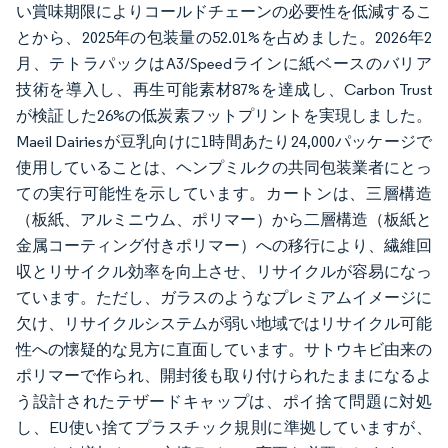
い賞味期限によりコールドチェーンの必要性を低減するこ
とから、2025年の包装量の52.01%を占めました。2026年2
月、テトラパックはA3/Speedラインに紙ベースのバリア
技術を導入し、再生可能素材87%を達成し、Carbon Trust
が検証した26%の低炭素フットプリントを実現しました。
Maeil Dairiesが豆乳向けに1時間あたり24,000パッケージで
使用していることは、ヘンプミルクの共同包装業者にとっ
ての実行可能性を示しています。カートンは、三層構造
（板紙、アルミニウム、ポリマー）から二層構造（板紙と
金属コーティング付きポリマー）への移行により、繊維回
収とリサイクル効率を向上させ、リサイクルが容易になっ
ています。ただし、ガラスのようなプレミアムイメージに
欠け、リサイクルシステムが弱い地域ではリサイクル可能
性への懐疑的な見方に直面しています。サトウキビ由来の
ポリマーで作られ、開封後も取り付けられたままになるよ
う設計されたテザードキャップは、ポイ捨て問題に対処
し、EU使い捨てプラスチック規則に準拠していますが、