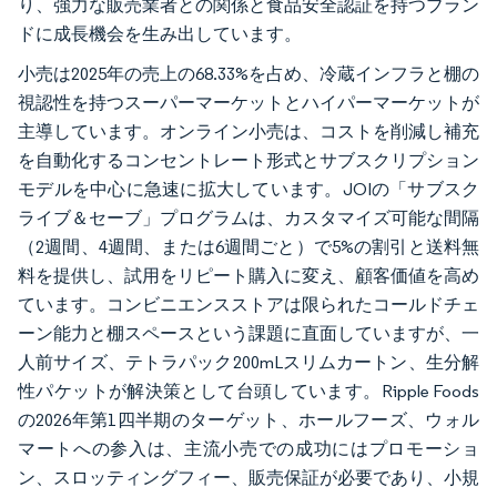
り、強力な販売業者との関係と食品安全認証を持つブラン
ドに成長機会を生み出しています。
小売は2025年の売上の68.33%を占め、冷蔵インフラと棚の
視認性を持つスーパーマーケットとハイパーマーケットが
主導しています。オンライン小売は、コストを削減し補充
を自動化するコンセントレート形式とサブスクリプション
モデルを中心に急速に拡大しています。JOIの「サブスク
ライブ＆セーブ」プログラムは、カスタマイズ可能な間隔
（2週間、4週間、または6週間ごと）で5%の割引と送料無
料を提供し、試用をリピート購入に変え、顧客価値を高め
ています。コンビニエンスストアは限られたコールドチェ
ーン能力と棚スペースという課題に直面していますが、一
人前サイズ、テトラパック200mLスリムカートン、生分解
性パケットが解決策として台頭しています。Ripple Foods
の2026年第1四半期のターゲット、ホールフーズ、ウォル
マートへの参入は、主流小売での成功にはプロモーショ
ン、スロッティングフィー、販売保証が必要であり、小規