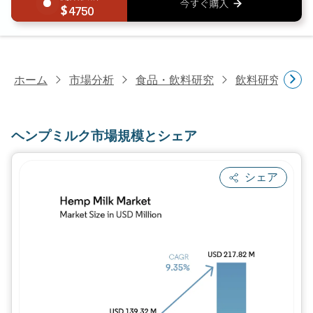
4750
ホーム
市場分析
食品・飲料研究
飲料研究
ヘ
ヘンプミルク市場規模とシェア
シェア