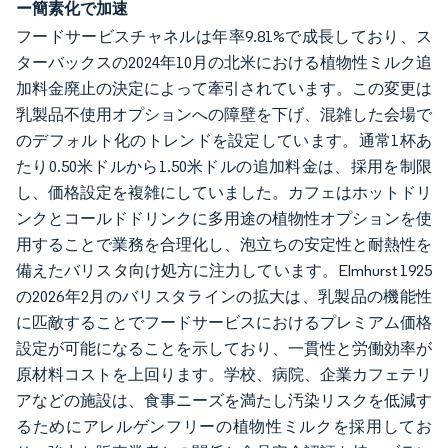
ー簡素化で加速
フードサービスチャネルは年率9.81%で成長しており、ス
ターバックスの2024年10月の北米における植物性ミルク追
加料金廃止の決定によって牽引されています。この変更は
乳製品不使用オプションへの障壁を下げ、混雑した会場で
のデフォルト化のトレンドを設定しています。通常1杯あ
たり0.50米ドルから1.50米ドルの追加料金は、採用を制限
し、価格設定を複雑にしていました。カフェはホットドリ
ンクとコールドドリンクに多用途の植物性オプションを使
用することで業務を合理化し、泡立ちの安定性と耐熱性を
備えたバリスタ向け処方に注力しています。Elmhurst 1925
の2026年2月のバリスタラインの拡大は、乳製品の機能性
に匹敵することでフードサービスにおけるプレミアム価格
設定が可能になることを示しており、一貫性と労働効率が
原材料コストを上回ります。学校、病院、企業カフェテリ
アなどの施設は、食事ニーズを満たし汚染リスクを低減す
るためにアレルゲンフリーの植物性ミルクを採用してお