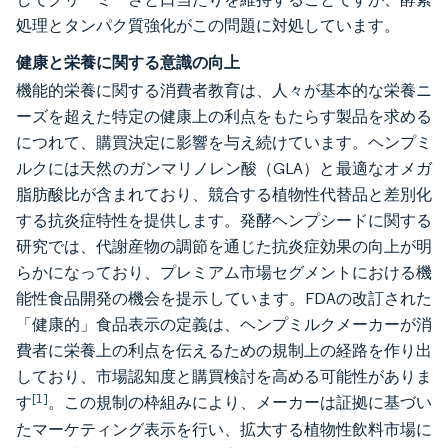
処理とタンパク質強化がこの問題に対処しています。
健康と栄養に関する意識の向上
機能的栄養に関する消費者教育は、人々が基本的な栄養ニ
ーズを超えた特定の健康上の利点をもたらす製品を求める
につれて、購買決定に影響を与え続けています。ヘンプミ
ルクには天然のガンマリノレン酸（GLA）と最適なオメガ
脂肪酸比が含まれており、競合する植物性代替品と差別化
する抗炎症特性を提供します。発酵ヘンプシードに関する
研究では、代謝産物の調節を通じた抗炎症効果の向上が明
らかになっており、プレミアム市場セグメントにおける機
能性食品開発の機会を提示しています。FDAの改訂された
「健康的」食品表示の定義は、ヘンプミルクメーカーが消
費者に栄養上の利点を伝えるための規制上の経路を作り出
しており、市場認知度と購買検討を高める可能性がありま
[1]
す
。この規制の枠組みにより、メーカーは証拠に基づい
たマーケティング表示を行い、拡大する植物性飲料市場に