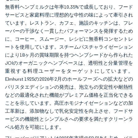
無香料ヘンプミルクは年率10.35%で成長しており、フード
サービスと家庭料理に理想的な中性の味によって牽引され
ています。レストラン、カフェ、施設のキッチンは、フレ
ーバーの干渉なく一貫したパフォーマンスを発揮するため
に、コーヒー、スムージー、レシピに無香料コンセントレ
ートを使用しています。スチームパスチャライゼーション
により18ヶ月の賞味期限を持つヘンプシードから作られた
JOIのオーガニックヘンプベースは、透明性と分量管理を
重視する料理ユーザーをターゲットにしています。
Elmhurst 1925の2026年2月のホールフーズへの拡大などの
バリスタエディションの発売は、泡立ちの安定性や耐熱性
などの最適化された機能がプレミアム価格を正当化できる
ことを示しています。高圧ホモジナイゼーションなどの加
工革新は、添加物なしで乳化安定性を向上させ、フードサ
ービスの機能性とシンプルさへの要求を満たすクリーンラ
ベル処方を可能にします。