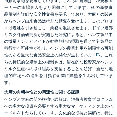
市販前承認を要求しています。これらの規則は、小規模メ
ーカーの市場参入をより困難にしています。EUの新規食
品規制も詳細な安全性文書を要求しており、大麻との関連
からヘンプ由来食品は特別な精査を受けます。このプロセ
スは遅延を引き起こし、業務を混乱させます。ドイツ連邦
リスク評価研究所が実施した研究によると、ヘンプ製品中
の微量カンナビノイドが動物飼料の摂取を通じて乳製品に
移行する可能性があり、ヘンプの農業利用を制限する可能
[2]
性のある重大な食品安全上の懸念が生じています
。これ
らの持続的な規制上の複雑さは、潜在的な投資家がヘンプ
ミルク生産への取り組みを支援することを妨げ、新たな地
理的市場への進出を目指す企業に障壁を生み出していま
す。
大麻の向精神性との関連性に関する認識
ヘンプと大麻の間の根強い誤解は、消費者教育プログラム
への多大な投資を必要とする重大なマーケティング上のハ
ードルをもたらしています。文化的な抵抗と誤解は、特に