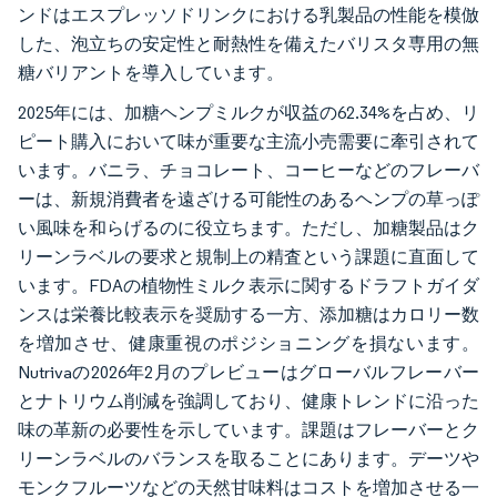
ンドはエスプレッソドリンクにおける乳製品の性能を模倣
した、泡立ちの安定性と耐熱性を備えたバリスタ専用の無
糖バリアントを導入しています。
2025年には、加糖ヘンプミルクが収益の62.34%を占め、リ
ピート購入において味が重要な主流小売需要に牽引されて
います。バニラ、チョコレート、コーヒーなどのフレーバ
ーは、新規消費者を遠ざける可能性のあるヘンプの草っぽ
い風味を和らげるのに役立ちます。ただし、加糖製品はク
リーンラベルの要求と規制上の精査という課題に直面して
います。FDAの植物性ミルク表示に関するドラフトガイダ
ンスは栄養比較表示を奨励する一方、添加糖はカロリー数
を増加させ、健康重視のポジショニングを損ないます。
Nutrivaの2026年2月のプレビューはグローバルフレーバー
とナトリウム削減を強調しており、健康トレンドに沿った
味の革新の必要性を示しています。課題はフレーバーとク
リーンラベルのバランスを取ることにあります。デーツや
モンクフルーツなどの天然甘味料はコストを増加させる一