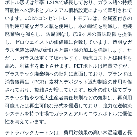
ボトル形式は年率11.21%で成長しており、ガラス瓶の持続
可能性への訴求とプレミアム価格設定によって牽引されて
います。JOIのコンセントレートモデルは、金属蓋付きの
再利用可能なガラス瓶を使用し、水の輸送を削減し、包装
廃棄物を減らし、防腐剤なしで18ヶ月の賞味期限を提供
し、ゼロウェイストの価値観に合致しています。透明なガ
ラス包装は製品の新鮮さと最小限の加工を強調します。た
だし、ガラスは重くて壊れやすく、物流コストと破損率を
高め、利益率を低下させます。PETボトルは軽量ですが、
プラスチック廃棄物への批判に直面しており、ブランドは
消費後再生（PCR）素材とデポジット返却制度の使用を促
されており、複雑さが増しています。欧州の使い捨てプラ
スチック指令や拡大生産者責任規則などの規制は、再利用
可能または再生可能な形式を優遇しており、強力な逆物流
システムを持つ市場でガラスとアルミニウムボトルに優位
性を与えています。
テトラパックカートンは、費用対効果の高い常温流通と長