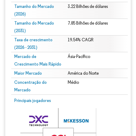
Tamanho do Mercado
3.22 Bilhões de dólares
(2026)
Tamanho do Mercado
7.85 Bilhões de dólares
(2031)
Taxa de crescimento
19.54% CAGR
(2026 - 2031)
Mercado de
Ásia-Pacífico
Crescimento Mais Rápido
Maior Mercado
América do Norte
Concentração do
Médio
Mercado
Imagem © Mordor Intelligence. O reuso requer atribuição conforme CC BY 4.0.
Principais jogadores