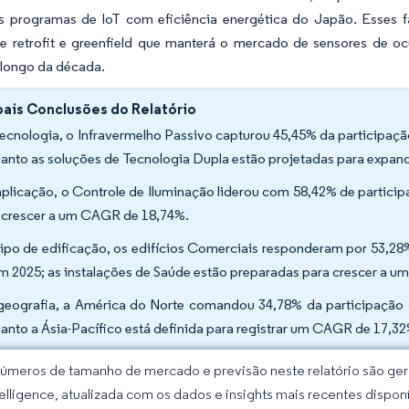
s programas de IoT com eficiência energética do Japão. Esses f
de retrofit e greenfield que manterá o mercado de sensores de o
 longo da década.
pais Conclusões do Relatório
tecnologia, o Infravermelho Passivo capturou 45,45% da participa
anto as soluções de Tecnologia Dupla estão projetadas para expan
aplicação, o Controle de Iluminação liderou com 58,42% de particip
 crescer a um CAGR de 18,74%.
tipo de edificação, os edifícios Comerciais responderam por 53
em 2025; as instalações de Saúde estão preparadas para crescer a 
geografia, a América do Norte comandou 34,78% da participação
anto a Ásia-Pacífico está definida para registrar um CAGR de 17,32
úmeros de tamanho de mercado e previsão neste relatório são gera
elligence, atualizada com os dados e insights mais recentes disponí