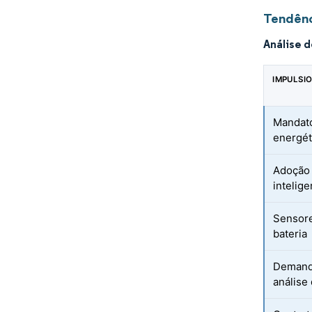
Tendênc
Análise 
IMPULSI
Mandato
energét
Adoção 
intelige
Sensore
bateria
Demanda
análise