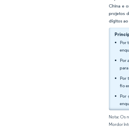
China e o
projetos 
dígitos ao
Princi
Por 
enqu
Por 
para
Por 
fio 
Por 
enqu
Nota: Os n
Mordor Int