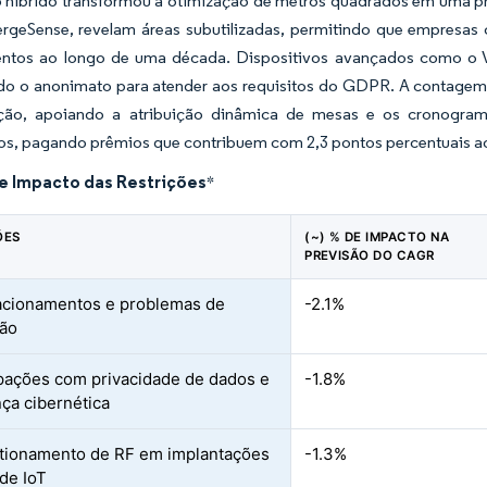
 híbrido transformou a otimização de metros quadrados em uma pri
rgeSense, revelam áreas subutilizadas, permitindo que empresas
ntos ao longo de uma década. Dispositivos avançados como o 
do o anonimato para atender aos requisitos do GDPR. A contagem 
ão, apoiando a atribuição dinâmica de mesas e os cronogram
cos, pagando prêmios que contribuem com 2,3 pontos percentuais 
de Impacto das Restrições
*
ÕES
(~) % DE IMPACTO NA
PREVISÃO DO CAGR
acionamentos e problemas de
-2.1%
ção
ações com privacidade de dados e
-1.8%
ça cibernética
tionamento de RF em implantações
-1.3%
de IoT