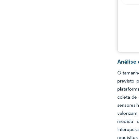
Oportunidades e perspectivas
Desenvolvimentos da indústria
Análise
O tamanho
previsto 
plataforma
coleta de
sensores h
valorizam 
medida q
interopera
requisitos