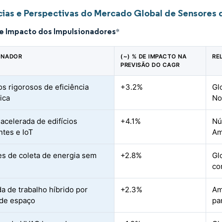
ias e Perspectivas do Mercado Global de Sensores
de Impacto dos Impulsionadores
*
ONADOR
(~) % DE IMPACTO NA
RE
PREVISÃO DO CAGR
s rigorosos de eficiência
+3.2%
Gl
ica
No
acelerada de edifícios
+4.1%
Nú
ntes e IoT
Am
s de coleta de energia sem
+2.8%
Gl
co
 de trabalho híbrido por
+2.3%
Am
 de espaço
pa