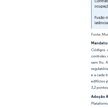
Contra
ocupaçã
Fusão m
latênci
Fonte: Mor
Mandatos
Códigos d
controles
sem fio. 
regulatóri
e a cada 
edifícios
3,2 pontos
Adoção Ac
Plataform