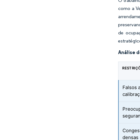
O trabalho
como a Ve
arrendame
preservan
de ocupaç
estratégi
Análise 
RESTRIÇ
Falsos 
calibra
Preocup
seguran
Conges
densas 