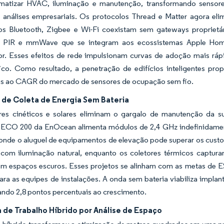
matizar HVAC, iluminação e manutenção, transformando sensor
 análises empresariais. Os protocolos Thread e Matter agora eli
vos Bluetooth, Zigbee e Wi-Fi coexistam sem gateways propriet
e PIR e mmWave que se integram aos ecossistemas Apple Home
r. Esses efeitos de rede impulsionam curvas de adoção mais rápi
fico. Como resultado, a penetração de edifícios inteligentes pr
is ao CAGR do mercado de sensores de ocupação sem fio.
 de Coleta de Energia Sem Bateria
res cinéticos e solares eliminam o gargalo de manutenção da s
 ECO 200 da EnOcean alimenta módulos de 2,4 GHz indefinidament
onde o aluguel de equipamentos de elevação pode superar os custo
 com iluminação natural, enquanto os coletores térmicos captur
m espaços escuros. Esses projetos se alinham com as metas de ESG 
ara as equipes de instalações. A onda sem bateria viabiliza impl
ndo 2,8 pontos percentuais ao crescimento.
de Trabalho Híbrido por Análise de Espaço