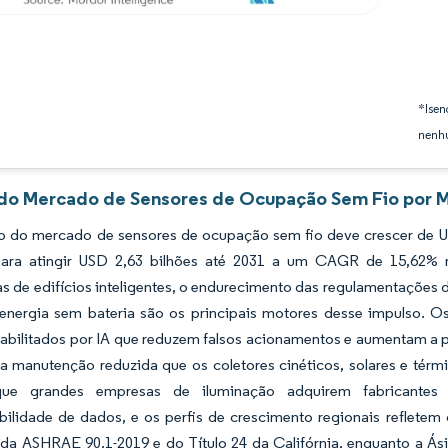
*Isen
nenhu
 do Mercado de Sensores de Ocupação Sem Fio por M
 do mercado de sensores de ocupação sem fio deve crescer de US
para atingir USD 2,63 bilhões até 2031 a um CAGR de 15,62%
s de edifícios inteligentes, o endurecimento das regulamentações d
 energia sem bateria são os principais motores desse impulso. O
abilitados por IA que reduzem falsos acionamentos e aumentam a pr
a manutenção reduzida que os coletores cinéticos, solares e térm
ue grandes empresas de iluminação adquirem fabricantes 
bilidade de dados, e os perfis de crescimento regionais refletem
 da ASHRAE 90.1-2019 e do Título 24 da Califórnia, enquanto a Ási