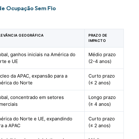
 de Ocupação Sem Fio
LEVÂNCIA GEOGRÁFICA
PRAZO DE
IMPACTO
obal, ganhos iniciais na América do
Médio prazo
rte e UE
(2-4 anos)
cleo da APAC, expansão para a
Curto prazo
érica do Norte
(≤ 2 anos)
obal, concentrado em setores
Longo prazo
merciais
(≥ 4 anos)
érica do Norte e UE, expandindo
Curto prazo
ra a APAC
(≤ 2 anos)