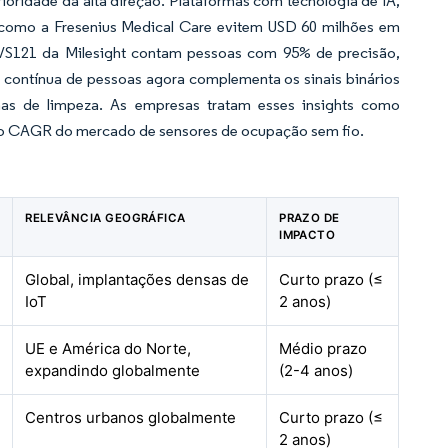
oridade da alta direção. Plataformas com tecnologia de IA,
 como a Fresenius Medical Care evitem USD 60 milhões em
VS121 da Milesight contam pessoas com 95% de precisão,
contínua de pessoas agora complementa os sinais binários
as de limpeza. As empresas tratam esses insights como
ao CAGR do mercado de sensores de ocupação sem fio.
RELEVÂNCIA GEOGRÁFICA
PRAZO DE
IMPACTO
Global, implantações densas de
Curto prazo (≤
IoT
2 anos)
UE e América do Norte,
Médio prazo
expandindo globalmente
(2-4 anos)
Centros urbanos globalmente
Curto prazo (≤
2 anos)