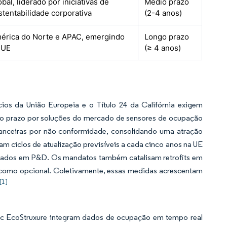
obal, liderado por iniciativas de
Médio prazo
stentabilidade corporativa
(2-4 anos)
érica do Norte e APAC, emergindo
Longo prazo
 UE
(≥ 4 anos)
os da União Europeia e o Título 24 da Califórnia exigem
o prazo por soluções do mercado de sensores de ocupação
nanceiras por não conformidade, consolidando uma atração
am ciclos de atualização previsíveis a cada cinco anos na UE
entados em P&D. Os mandatos também catalisam retrofits em
como opcional. Coletivamente, essas medidas acrescentam
[1]
tric EcoStruxure integram dados de ocupação em tempo real