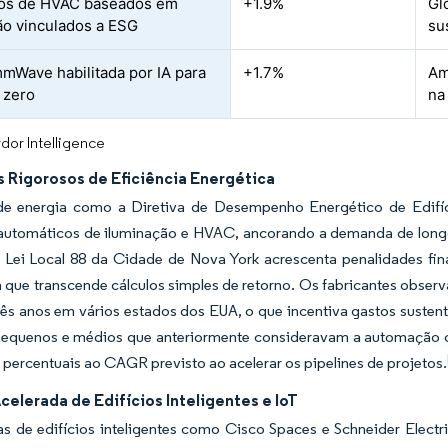
tos de HVAC baseados em
+1.9%
Gl
o vinculados a ESG
su
mWave habilitada por IA para
+1.7%
Am
a zero
na
dor Intelligence
 Rigorosos de Eficiência Energética
e energia como a Diretiva de Desempenho Energético de Edifíci
 automáticos de iluminação e HVAC, ancorando a demanda de long
A Lei Local 88 da Cidade de Nova York acrescenta penalidades fi
a que transcende cálculos simples de retorno. Os fabricantes observ
três anos em vários estados dos EUA, o que incentiva gastos sust
 pequenos e médios que anteriormente consideravam a automação 
 percentuais ao CAGR previsto ao acelerar os pipelines de projetos.
elerada de Edifícios Inteligentes e IoT
as de edifícios inteligentes como Cisco Spaces e Schneider Elec