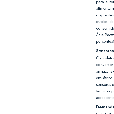
para auto
alimentam
dispositi
duplos d
consumido
Ásia-Pací
percentua
Sensores
Os coleto
conversor
armazéns 
em átrios
sensores e
técnicas p
acrescenta
Demanda 