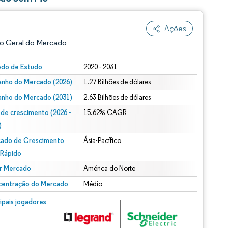
Ações
o Geral do Mercado
odo de Estudo
2020 - 2031
nho do Mercado (2026)
1.27 Bilhões de dólares
nho do Mercado (2031)
2.63 Bilhões de dólares
 de crescimento (2026 -
15.62% CAGR
)
ado de Crescimento
Ásia-Pacífico
ão conforme CC BY 4.0.
 Rápido
r Mercado
América do Norte
entração do Mercado
Médio
m © Mordor Intelligence. O reuso requer atribuição conforme CC BY 4.0.
cipais jogadores