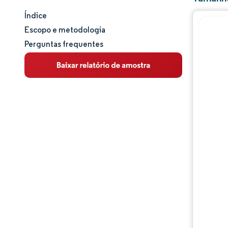
Índice
Tamanho e participação de mercado
Escopo e metodologia
Perguntas frequentes
Análise de mercado
Tendências e insights
Análise de segmentos
Análise geográfica
Panorama regulatório
Análise da cadeia de valor
Panorama competitivo
Principais jogadores