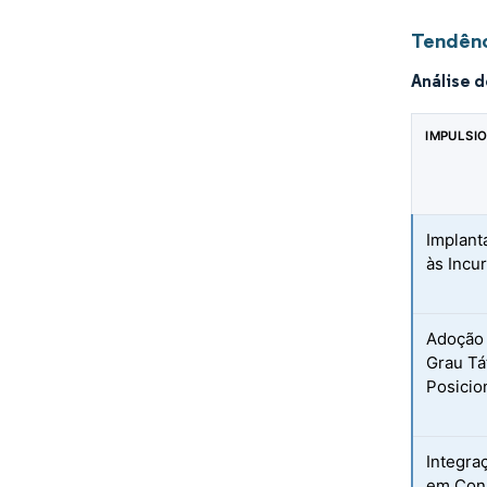
Tendênc
Análise 
IMPULSI
Implant
às Incu
Adoção 
Grau Tá
Posici
Integra
em Cons