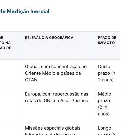
de Medição Inercial
DE
RELEVÂNCIA GEOGRÁFICA
PRAZO DE
TO NA
IMPACTO
SÃO DE
Global, com concentração no
Curto
Oriente Médio e países da
prazo (≤
OTAN
2 anos)
Europa, com repercussão nas
Médio
rotas de GNL da Ásia-Pacífico
prazo
(2-4
anos)
%
Missões espaciais globais,
Longo
lideradas pela Europa e
prazo (≥