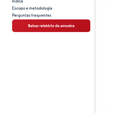
Índice
Tamanho e participação de mercado
Escopo e metodologia
Perguntas frequentes
Análise de mercado
Tendências e insights
Análise de segmentos
Análise geográfica
Panorama regulatório
Análise da cadeia de valor
Panorama competitivo
Principais jogadores
Oportunidades e perspectivas