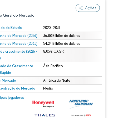
Ações
o Geral do Mercado
odo de Estudo
2020 - 2031
nho do Mercado (2026)
36.88 Bilhões de dólares
nho do Mercado (2031)
54.24 Bilhões de dólares
 de crescimento (2026 -
8.05% CAGR
)
ado de Crescimento
Ásia-Pacífico
ão conforme CC BY 4.0.
 Rápido
r Mercado
América do Norte
entração do Mercado
Médio
m © Mordor Intelligence. O reuso requer atribuição conforme CC BY 4.0.
cipais jogadores