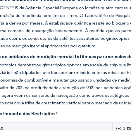
 GENESIS da Agência Espacial Europeia co-localiza quatro cargas 
recisão de referência terrestre de 1 mm. O Laboratório de Pesqui
ta a deriva por meses. A estabilidade quântica resiste ao bloqueio
 uma camada de navegação independente. À medida que os paco
ado caem, os construtores de satélites substituirão os giroscópios
des de medição inercial aprimoradas por quantum.
 de unidades de medição inercial fotônicas para veículos 
Photonics demonstrou giroscópios ópticos em escala de chip que l
viários não tripulados que transportam minério entre as minas de Pil
economias de combustível e manutenção usando unidades de mediçã
 salto de 20% na produtividade e redução de 90% nos acidentes ap
 agora veem os sensores de navegação como ativos estratégicos 
o uma nova trilha de crescimento vertical para o mercado de unida
de Impacto das Restrições
*
ÃO
(~) % D