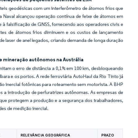
úteis geodésicas com um interferômetro de átomos frios que
sa Naval alcançou operação contínua de feixe de átomos em
 e à falsificação de GNSS, fornecendo aos operadores civis e
tes de átomos frios diminuem e os custos de lançamento
 de laser de anel legados, criando demanda de longa duração
de mineração autônomos na Austrália
imitam o erro de distância a 0,1% em 100 km, desbloqueando
bara e os portos. A rede ferroviária AutoHaul da Rio Tinto já
o inercial fotônicas para roteamento sem motorista. A BHP
ós a introdução de perfuratrizes autônomas. As empresas de
que protegem a produção e a segurança dos trabalhadores,
des de medição inercial.
E
RELEVÂNCIA GEOGRÁFICA
PRAZO