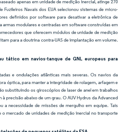
aseado apenas em unidade de medição inercial, atinge 270
 Fuzileiros Navais dos EUA selecionou sistemas de micro-
es definidos por software para desativar a eletrônica de
a armas modulares e centradas em software construídas em
s. Fornecedores que oferecem módulos de unidade de medição
ansitam para a doutrina contra-UAS de implantação em volume.
au tático em navios-tanque de GNL europeus para
tadas e ondulações atlânticas mais severas. Os navios da
ra óptica, para manter a integridade de rolagem, arfagem e
 substituindo os giroscópios de laser de anel em trabalhos
m à precisão abaixo de um grau. O AUV Hydrus da Advanced
ou a necessidade de missões de mergulho em equipe. Tais
o o mercado de unidades de medição inercial no transporte
stelações de pequenos satélites da ESA