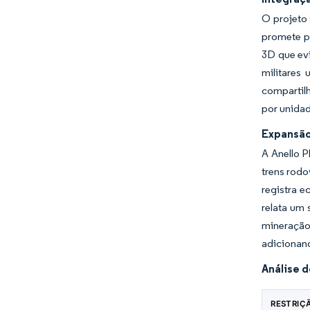
O projeto
promete p
3D que evi
militares
compartilh
por unida
Expansão
A Anello 
trens rodo
registra 
relata um
mineração
adicionand
Análise 
RESTRIÇ