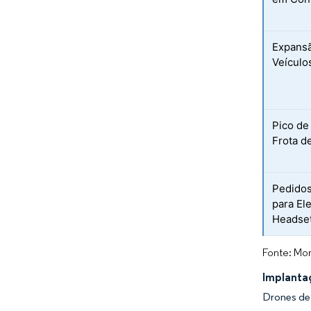
Expansã
Veículo
Pico de
Frota d
Pedidos
para El
Headset
Fonte: Mor
Implanta
Drones de