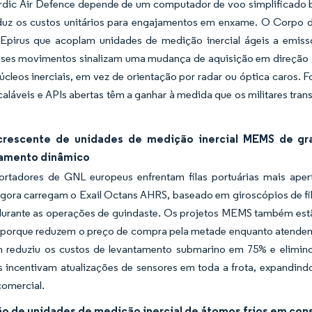
rdic Air Defence depende de um computador de voo simplificado b
duz os custos unitários para engajamentos em enxame. O Corpo de
Epirus que acoplam unidades de medição inercial ágeis a emissor
sses movimentos sinalizam uma mudança de aquisição em direção 
núcleos inerciais, em vez de orientação por radar ou óptica caro
scaláveis e APIs abertas têm a ganhar à medida que os militares tr
rescente de unidades de medição inercial MEMS de gr
amento dinâmico
ortadores de GNL europeus enfrentam filas portuárias mais aper
gora carregam o Exail Octans AHRS, baseado em giroscópios de fib
durante as operações de guindaste. Os projetos MEMS também estão
it porque reduzem o preço de compra pela metade enquanto atende
n reduziu os custos de levantamento submarino em 75% e elimin
 incentivam atualizações de sensores em toda a frota, expandind
comercial.
ão de unidades de medição inercial de átomos frios em con