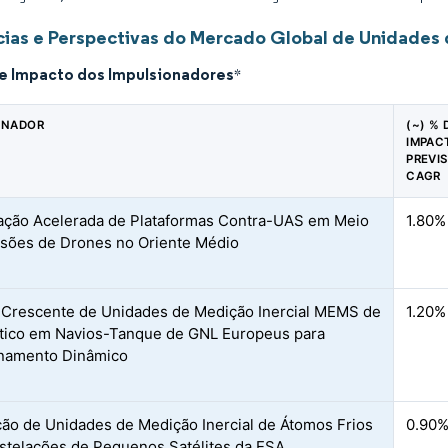
ias e Perspectivas do Mercado Global de Unidades 
de Impacto dos Impulsionadores
*
ONADOR
(~) % 
IMPAC
PREVI
CAGR
ação Acelerada de Plataformas Contra-UAS em Meio
1.80%
rsões de Drones no Oriente Médio
Crescente de Unidades de Medição Inercial MEMS de
1.20%
tico em Navios-Tanque de GNL Europeus para
onamento Dinâmico
ção de Unidades de Medição Inercial de Átomos Frios
0.90
telações de Pequenos Satélites da ESA