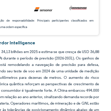
ção de responsabilidade: Principais participantes classificados em
ma ordem específica
dor Intelligence
34,13 bilhões em 2025 e estima-se que cresça de USD 36,88
5% durante o período de previsão (2026-2031). Os ganhos de
stá remodelando a navegação de precisão para defesa,
ando seu teste de voo em 2024 de uma unidade de medição
quilômetros para dezenas de metros. O aumento do risco
tônica quântica reforçam as perspectivas de crescimento de
 consumidor é igualmente forte. A China embarcou 494.000
 em relação ao ano anterior, sinalizando demanda recorde por
bateria. Operadores marítimos, de mineração e de GNL estão
r às tolerâncias de posicionamento dinâmico abaixo de um