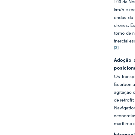
100 da No
km/h e re
ondas da 
drones. E
torno de 
inercial e
[2]
Adoção c
posicion
Os transp
Bourbon a
agitação 
de retrof
Navigatio
economias
marítimo 
Integraç