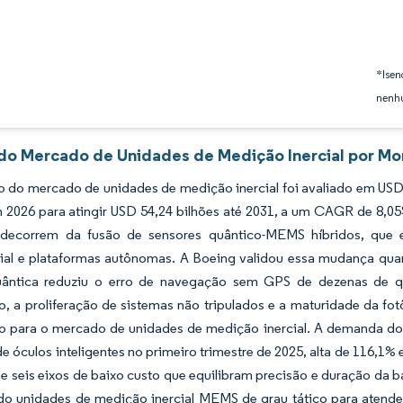
*Isen
nenhu
 do Mercado de Unidades de Medição Inercial por Mor
 do mercado de unidades de medição inercial foi avaliado em USD 
m 2026 para atingir USD 54,24 bilhões até 2031, a um CAGR de 8,0
ecorrem da fusão de sensores quântico-MEMS híbridos, que e
ial e plataformas autônomas. A Boeing validou essa mudança qu
quântica reduziu o erro de navegação sem GPS de dezenas de 
o, a proliferação de sistemas não tripulados e a maturidade da fo
zo para o mercado de unidades de medição inercial. A demanda do
e óculos inteligentes no primeiro trimestre de 2025, alta de 116,1%
e seis eixos de baixo custo que equilibram precisão e duração da 
do unidades de medição inercial MEMS de grau tático para atende