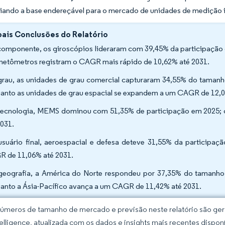
iando a base endereçável para o mercado de unidades de medição i
pais Conclusões do Relatório
componente, os giroscópios lideraram com 39,45% da participação 
etômetros registram o CAGR mais rápido de 10,62% até 2031.
grau, as unidades de grau comercial capturaram 34,55% do taman
anto as unidades de grau espacial se expandem a um CAGR de 12,0
tecnologia, MEMS dominou com 51,35% de participação em 2025; 
2031.
usuário final, aeroespacial e defesa deteve 31,55% da particip
 de 11,06% até 2031.
geografia, a América do Norte respondeu por 37,35% do tamanho
anto a Ásia-Pacífico avança a um CAGR de 11,42% até 2031.
úmeros de tamanho de mercado e previsão neste relatório são gera
elligence, atualizada com os dados e insights mais recentes disponí