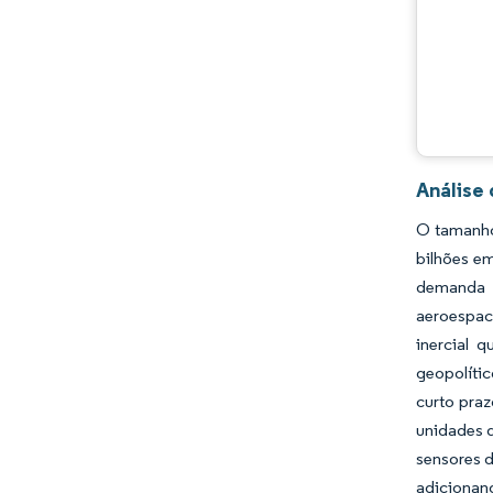
Desenvolvimentos da indústria
Análise
O tamanho
bilhões e
demanda d
aeroespac
inercial 
geopolític
curto pra
unidades d
sensores d
adicionan