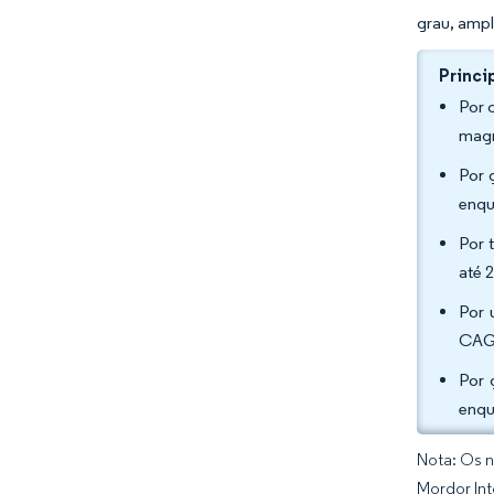
grau, ampl
Princi
Por 
magn
Por 
enqu
Por 
até 
Por 
CAGR
Por 
enqu
Nota: Os n
Mordor Int