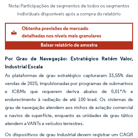
Nota: Participações de segmentos de todos os segmentos
Imagem © Mordor Intelligence. O reuso requer atribuição conforme CC BY 4.0.
individuais disponíveis após a compra do relatório
Por Grau de Navegação: Estratégico Retém Valor,
Industrial Escala
As plataformas de grau estratégico capturaram 33,55% das
vendas de 2025, impulsionadas por programas de submarinos
e ICBMs que requerem deriva abaixo de 0,01°/h e
endurecimento à radiação de até 100 krad. Os sistemas de
grau de navegação atendem aos nichos de aviação comercial
e navios de superfície, enquanto as unidades de grau tático
atendem a VANTs e veículos terrestres.
Os dispositivos de grau industrial devem registrar um CAGR