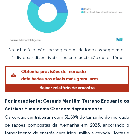
Nota: Participações de segmentos de todos os segmentos
Imagem © Mordor Intelligence. O reuso requer atribuição conforme CC BY 4.0.
individuais disponíveis mediante aquisição do relatório
Por Ingrediente: Cereais Mantêm Terreno Enquanto os
Aditivos Funcionais Crescem Rapidamente
Os cereais contribuíram com 51,60% do tamanho do mercado
de rações compostas da Alemanha em 2025, ancorando o
fornecimento de energia com trigo, milho e cevada. Tortas e