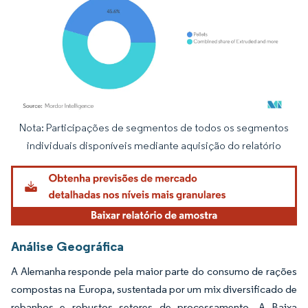
Nota: Participações de segmentos de todos os segmentos
Imagem © Mordor Intelligence. O reuso requer atribuição conforme CC BY 4.0.
individuais disponíveis mediante aquisição do relatório
Análise Geográfica
A Alemanha responde pela maior parte do consumo de rações
compostas na Europa, sustentada por um mix diversificado de
rebanhos e robustos setores de processamento. A Baixa