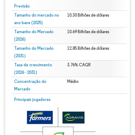
Previsão
Tamanho do mercado no
10.30 Bilhões de dólares
ano base (2025)
Tamanho do Mercado
10.69 Bilhões de dólares
(2026)
Tamanho do Mercado
12.85 Bilhões de dólares
(2031)
Taxa de crescimento
3.76% CAGR
(2026 - 2031)
Concentração do
Médio
Mercado
Imagem © Mordor Intelligence. O reuso requer atribuição conforme CC BY 4.0.
Principais jogadores