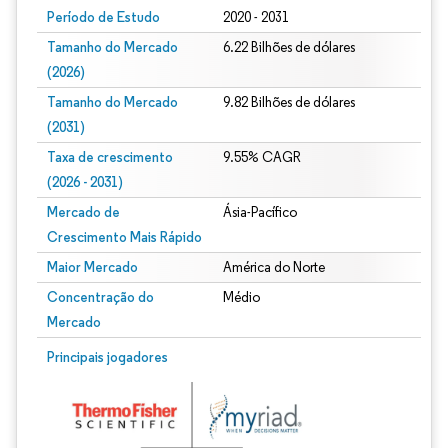
Período de Estudo
2020 - 2031
Tamanho do Mercado
6.22 Bilhões de dólares
(2026)
Tamanho do Mercado
9.82 Bilhões de dólares
(2031)
Taxa de crescimento
9.55% CAGR
(2026 - 2031)
Mercado de
Ásia-Pacífico
Crescimento Mais Rápido
Maior Mercado
América do Norte
Concentração do
Médio
Mercado
Imagem © Mordor Intelligence. O reuso requer atribuição conforme CC BY 4.0.
Principais jogadores