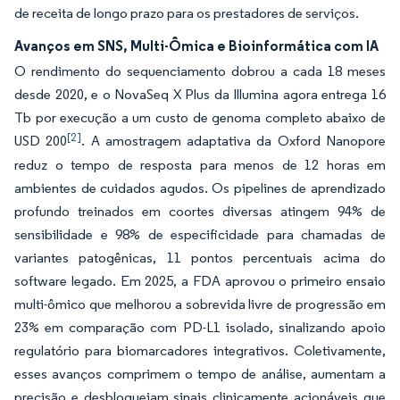
de receita de longo prazo para os prestadores de serviços.
Avanços em SNS, Multi-Ômica e Bioinformática com IA
O rendimento do sequenciamento dobrou a cada 18 meses
desde 2020, e o NovaSeq X Plus da Illumina agora entrega 16
Tb por execução a um custo de genoma completo abaixo de
[2]
USD 200
. A amostragem adaptativa da Oxford Nanopore
reduz o tempo de resposta para menos de 12 horas em
ambientes de cuidados agudos. Os pipelines de aprendizado
profundo treinados em coortes diversas atingem 94% de
sensibilidade e 98% de especificidade para chamadas de
variantes patogênicas, 11 pontos percentuais acima do
software legado. Em 2025, a FDA aprovou o primeiro ensaio
multi-ômico que melhorou a sobrevida livre de progressão em
23% em comparação com PD-L1 isolado, sinalizando apoio
regulatório para biomarcadores integrativos. Coletivamente,
esses avanços comprimem o tempo de análise, aumentam a
precisão e desbloqueiam sinais clinicamente acionáveis que