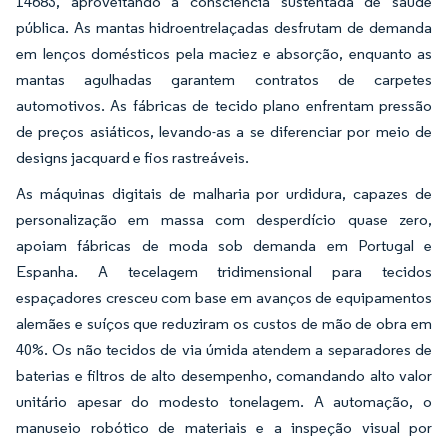
14683, aproveitando a consciência sustentada de saúde
pública. As mantas hidroentrelaçadas desfrutam de demanda
em lenços domésticos pela maciez e absorção, enquanto as
mantas agulhadas garantem contratos de carpetes
automotivos. As fábricas de tecido plano enfrentam pressão
de preços asiáticos, levando-as a se diferenciar por meio de
designs jacquard e fios rastreáveis.
As máquinas digitais de malharia por urdidura, capazes de
personalização em massa com desperdício quase zero,
apoiam fábricas de moda sob demanda em Portugal e
Espanha. A tecelagem tridimensional para tecidos
espaçadores cresceu com base em avanços de equipamentos
alemães e suíços que reduziram os custos de mão de obra em
40%. Os não tecidos de via úmida atendem a separadores de
baterias e filtros de alto desempenho, comandando alto valor
unitário apesar do modesto tonelagem. A automação, o
manuseio robótico de materiais e a inspeção visual por