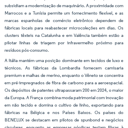
subsidiam a modernização de maquinário. A proximidade com
Marrocos e a Tunísia permite um fornecimento flexível, e as
marcas espanholas de comércio eletrônico dependem de
fábricas locais para reabastecer microcoleções em dias. Os
clusters têxteis na Catalunha e em Valência também estão a
pilotar linhas de triagem por infravermelho próximo para
resíduos pós-consumo.
A Itália mantém uma posição dominante em tecidos de luxo e
técnicos. As fábricas da Lombardia fornecem camisaria
premium e malhas de merino, enquanto o Vêneto se concentra
em pré-impregnados de fibra de carbono para a aeroespacial.
Os depósitos de patentes ultrapassaram 200 em 2024, o maior
da Europa. A França combina moda patrimonial com inovação
em não tecido e domina o cultivo de linho, exportando para
fábricas na Bélgica e nos Países Baixos. Os países do
BENELUX se destacam em pilotos de spunbond e negócios
circulares, enquanto as empresas nórdicas testam fibras à