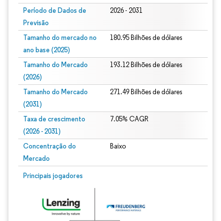
Período de Dados de
2026 - 2031
Previsão
Tamanho do mercado no
180.95 Bilhões de dólares
ano base (2025)
Tamanho do Mercado
193.12 Bilhões de dólares
(2026)
Tamanho do Mercado
271.49 Bilhões de dólares
(2031)
Taxa de crescimento
7.05% CAGR
(2026 - 2031)
Concentração do
Baixo
Mercado
Imagem © Mordor Intelligence. O reuso requer atribuição conforme CC BY 4.0.
Principais jogadores