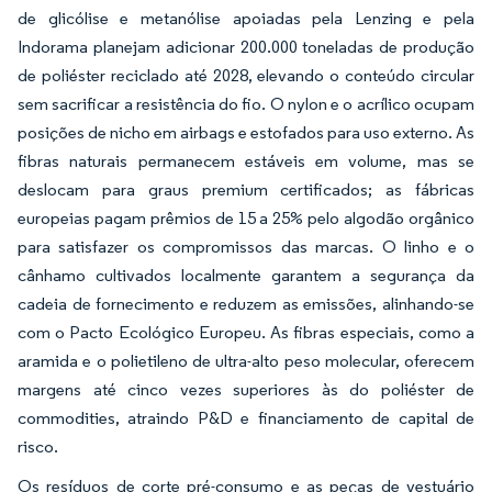
de glicólise e metanólise apoiadas pela Lenzing e pela
Indorama planejam adicionar 200.000 toneladas de produção
de poliéster reciclado até 2028, elevando o conteúdo circular
sem sacrificar a resistência do fio. O nylon e o acrílico ocupam
posições de nicho em airbags e estofados para uso externo. As
fibras naturais permanecem estáveis em volume, mas se
deslocam para graus premium certificados; as fábricas
europeias pagam prêmios de 15 a 25% pelo algodão orgânico
para satisfazer os compromissos das marcas. O linho e o
cânhamo cultivados localmente garantem a segurança da
cadeia de fornecimento e reduzem as emissões, alinhando-se
com o Pacto Ecológico Europeu. As fibras especiais, como a
aramida e o polietileno de ultra-alto peso molecular, oferecem
margens até cinco vezes superiores às do poliéster de
commodities, atraindo P&D e financiamento de capital de
risco.
Os resíduos de corte pré-consumo e as peças de vestuário