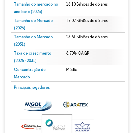
Tamanho do mercado no
16.10 Bilhões de dólares
ano base (2025)
Tamanho do Mercado
17.07 Bilhões de dólares
(2026)
Tamanho do Mercado
23.61 Bilhões de dólares
(2031)
Taxa de crescimento
6.70% CAGR
(2026 - 2031)
Concentração do
Médio
Mercado
Imagem © Mordor Intelligence. O reuso requer atribuição conforme CC BY 4.0.
Principais jogadores