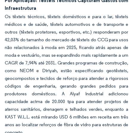
Por Aplicação: Têxteis Técnicos Capturam Gastos com
Infraestrutura
Os têxteis técnicos, têxteis domésticos e para o lar, têxteis
médicos e de saúde, têxteis automotivos e de transporte e
outros (têxteis protetores, esportivos, etc.) responderam por
42,03% do tamanho do mercado de têxteis do CCG para usos
não relacionados à moda em 2025, ficando atrás apenas de
moda e vestuário, mas se expandindo mais rapidamente a um
CAGR de 7,94% até 2031. Grandes programas de construção,
como NEOM e Diriyah, estão especificando geotêxteis,
geocompostos e tecidos de reforço para atender a rigorosos
códigos de engenharia, gerando grandes pedidos para
produtores domésticos. A Alyaf Industrial adicionou
capacidade acima de 20.000 tpa para atender projetos de
aterros sanitários, drenagem e telhados verdes, enquanto a
KAST W.L.L. está mirando USD 6 milhões em receita em três
anos ao localizar reforços de fibra de vidro para estruturas de
concreto.