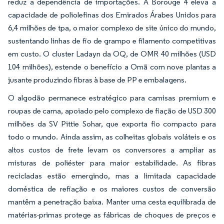
reduz a dependência de importações. A Borouge 4 eleva a
capacidade de poliolefinas dos Emirados Árabes Unidos para
6,4 milhões de tpa, o maior complexo de site único do mundo,
sustentando linhas de fio de grampo e filamento competitivas
em custo. O cluster Ladayn da OQ, de OMR 40 milhões (USD
104 milhões), estende o benefício a Omã com nove plantas a
jusante produzindo fibras à base de PP e embalagens.
O algodão permanece estratégico para camisas premium e
roupas de cama, apoiado pelo complexo de fiação de USD 300
milhões da SV Pittie Sohar, que exporta fio compacto para
todo o mundo. Ainda assim, as colheitas globais voláteis e os
altos custos de frete levam os conversores a ampliar as
misturas de poliéster para maior estabilidade. As fibras
recicladas estão emergindo, mas a limitada capacidade
doméstica de refiação e os maiores custos de conversão
mantêm a penetração baixa. Manter uma cesta equilibrada de
matérias-primas protege as fábricas de choques de preços e