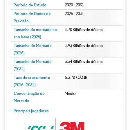
Período de Estudo
2020 - 2031
Período de Dados de
2026 - 2031
Previsão
Tamanho do mercado no
3.70 Bilhões de dólares
ano base (2025)
Tamanho do Mercado
3.93 Bilhões de dólares
(2026)
Tamanho do Mercado
5.34 Bilhões de dólares
(2031)
Taxa de crescimento
6.31% CAGR
(2026 - 2031)
Concentração do
Médio
Mercado
Imagem © Mordor Intelligence. O reuso requer atribuição conforme CC BY 4.0.
Principais jogadores