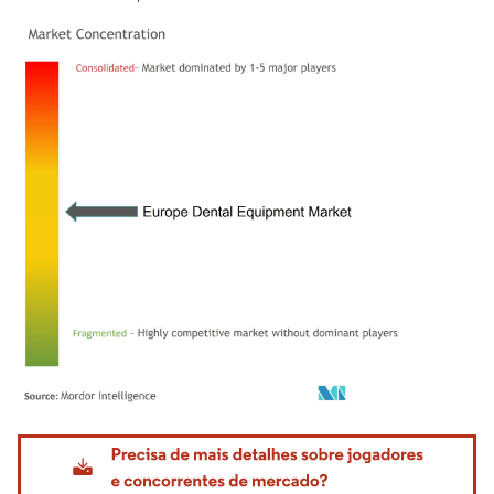
Imagem © Mordor Intelligence. O reuso requer atribuição conforme CC BY 4.0.