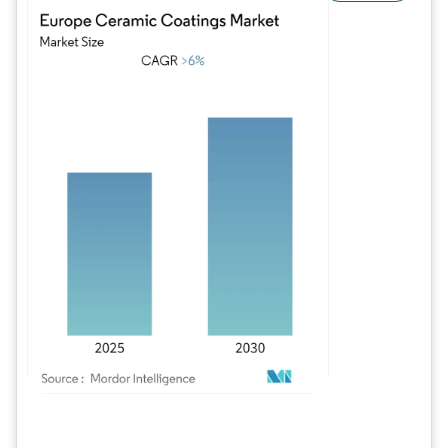
Imagem © Mordor Intelligence. O reuso requer atribuição conforme CC BY 4.0.