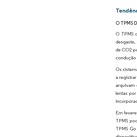
Tendênc
O TPMS Di
O TPMS of
desgaste, 
de CO2 pod
condução 
Os sistem
a registr
arquivam 
lentas po
incorpora
Em fevere
TPMS pode
TPMS Go c
dispositi