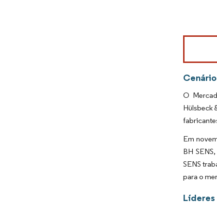
Imagem © Mo
Cenário
O Mercado
Hülsbeck 
fabricante
Em novemb
BH SENS, 
SENS traba
para o me
Líderes