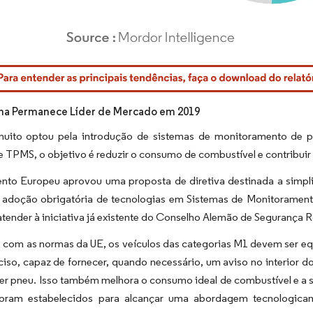
rdor Intelligence. O reuso requer atribuição conforme CC BY 4.0.
ha Permanece Líder de Mercado em 2019
uito optou pela introdução de sistemas de monitoramento de 
 TPMS, o objetivo é reduzir o consumo de combustível e contribuir 
nto Europeu aprovou uma proposta de diretiva destinada a simplif
adoção obrigatória de tecnologias em Sistemas de Monitorame
tender à iniciativa já existente do Conselho Alemão de Segurança 
 com as normas da UE, os veículos das categorias M1 devem ser 
iso, capaz de fornecer, quando necessário, um aviso no interior 
er pneu. Isso também melhora o consumo ideal de combustível e a 
foram estabelecidos para alcançar uma abordagem tecnologic