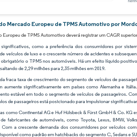
nenhu
Imagem © Mordor Intelligence. O reuso requer atribuição conforme CC BY 4.0.
 do Mercado Europeu de TPMS Automotivo por Mordor
 Europeu de TPMS Automotivo deverá registrar um CAGR superior a
 significativos, como a preferência dos consumidores por sist
de veículos de luxo e o crescente número de acidentes e subsequen
r obrigatório o TPMS nos automóveis. Há um efeito líquido positiv
saltando de 2,29 milhões para 2,35 milhões em 2019.
da fraca taxa de crescimento do segmento de veículos de passagei
 aumente significativamente em países como Alemanha e Itália.
ento estável em todo o segmento de veículos de passageiros. Co
ulos de passageiros está posicionado para impulsionar significat
s como Continental AG e Huf Hülsbeck & Fürst GmbH & Co. KG es
 de fabricantes de automóveis, como Toyota, Lexus, BMW, Volks
. Com a crescente demanda dos consumidores por veículos com 
disponível como padrão em hatchbacks do segmento C, Sedans e SU