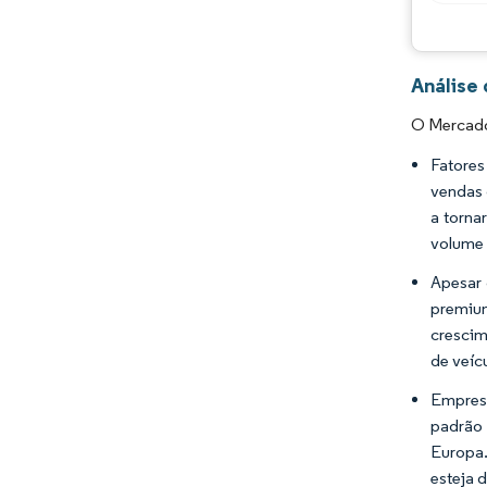
Análise
O Mercado
Fatores
vendas 
a torna
volume 
Apesar 
premium
crescim
de veíc
Empresa
padrão
Europa
esteja 