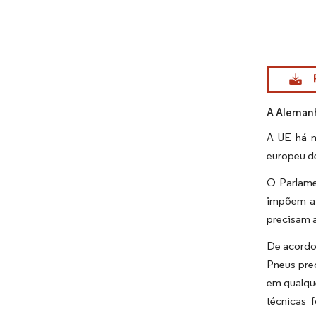
Imagem © Mo
A Aleman
A UE há m
europeu de
O Parlame
impõem a 
precisam a
De acordo
Pneus prec
em qualqu
técnicas 