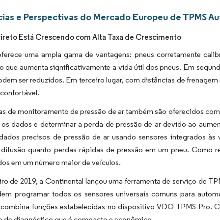
ias e Perspectivas do Mercado Europeu de TPMS A
reto Está Crescendo com Alta Taxa de Crescimento
erece uma ampla gama de vantagens: pneus corretamente calibr
o que aumenta significativamente a vida útil dos pneus. Em segund
em ser reduzidos. Em terceiro lugar, com distâncias de frenagem m
confortável.
as de monitoramento de pressão de ar também são oferecidos como 
ar os dados e determinar a perda de pressão de ar devido ao aume
dados precisos de pressão de ar usando sensores integrados às v
r difusão quanto perdas rápidas de pressão em um pneu. Como re
dos em um número maior de veículos.
iro de 2019, a Continental lançou uma ferramenta de serviço de T
m programar todos os sensores universais comuns para automó
ombina funções estabelecidas no dispositivo VDO TPMS Pro. 
vo de diagnóstico que é compacto e econômico.