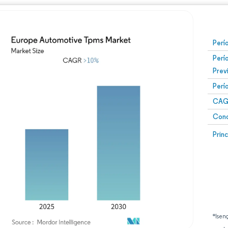
Perí
Perí
Prev
Perí
CAG
Conc
Prin
*Isen