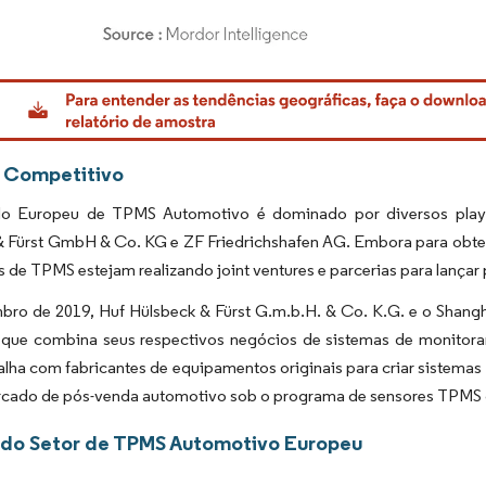
rdor Intelligence. O reuso requer atribuição conforme CC BY 4.0.
 Competitivo
 Europeu de TPMS Automotivo é dominado por diversos players
& Fürst GmbH & Co. KG e ZF Friedrichshafen AG. Embora para obter
s de TPMS estejam realizando joint ventures e parcerias para lançar
ro de 2019, Huf Hülsbeck & Fürst G.m.b.H. & Co. K.G. e o Shang
que combina seus respectivos negócios de sistemas de monitor
lha com fabricantes de equipamentos originais para criar sistema
rcado de pós-venda automotivo sob o programa de sensores TPMS da
 do Setor de TPMS Automotivo Europeu