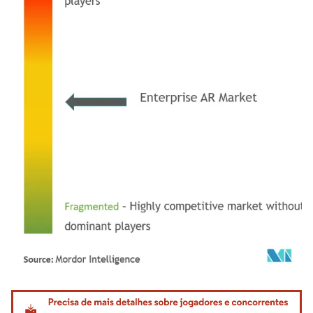
Imagem © Mordor Intelligence. O reuso requer atribuição conforme CC BY 4.0.