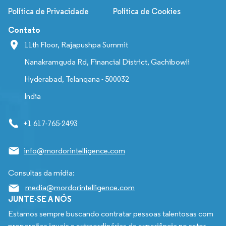
Política de Privacidade
Política de Cookies
Contato
11th Floor, Rajapushpa Summit
Nanakramguda Rd, Financial District, Gachibowli
Hyderabad, Telangana - 500032
India
+1 617-765-2493
info@mordorintelligence.com
Consultas da mídia:
media@mordorintelligence.com
JUNTE-SE A NÓS
Estamos sempre buscando contratar pessoas talentosas com
proporções iguais e extraordinárias de experiência no setor,