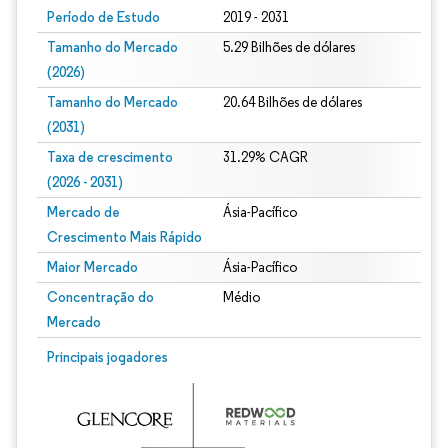
Período de Estudo
2019 - 2031
Tamanho do Mercado
5.29 Bilhões de dólares
(2026)
Tamanho do Mercado
20.64 Bilhões de dólares
(2031)
Taxa de crescimento
31.29% CAGR
(2026 - 2031)
Mercado de
Ásia-Pacífico
Crescimento Mais Rápido
Maior Mercado
Ásia-Pacífico
Concentração do
Médio
Mercado
Imagem © Mordor Intelligence. O reuso requer atribuição conforme CC BY 4.0.
Principais jogadores