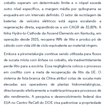
cobalto superam um determinado limite e o níquel excede
outro nível específico, a margem média por quilograma se
enquadra em um intervalo definido. O setor de reciclagem de
baterias de veículos elétricos está agora escalando a
regeneração direta, expandindo-se a um CAGR de 32,82%. A
linha Hydro-to-Cathode da Ascend Elements em Kentucky, em
operação desde 2025, recupera 98% de lítio e produz pó de
cátodo com vida útil de ciclo equivalente ao material virgem.
Embora a pirometalurgia continue sendo utilizada para fluxos
de sucata mista com ênfase no cobalto, ela inadvertidamente
perde lítio para a escória. Essa negligência coloca o processo
em conflito com a meta de recuperação de lítio da UE. O
sistema de lista branca da China atribui cotas de sucata mais
elevadas aos operadores de plantas hidrometalúrgicas,
direcionando efetivamente a matéria-prima para processos de
alto rendimento. A pesquisa e desenvolvimento federal dos
EUA no Centro ReCell do DOE visa padronizar a propriedade