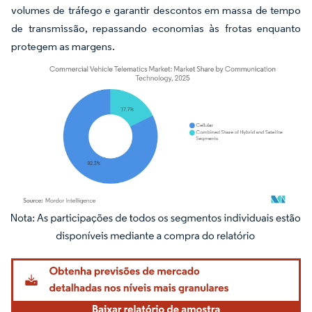
volumes de tráfego e garantir descontos em massa de tempo
de transmissão, repassando economias às frotas enquanto
protegem as margens.
Imagem © Mordor Intelligence. O reuso requer atribuição conforme CC BY 4.0.