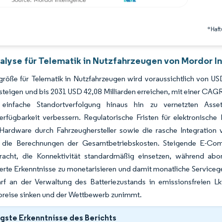
*Haft
alyse für Telematik in Nutzfahrzeugen von Mordor In
röße für Telematik in Nutzfahrzeugen wird voraussichtlich von USD
steigen und bis 2031 USD 42,08 Milliarden erreichen, mit einer CA
einfache Standortverfolgung hinaus hin zu vernetzten Asset-St
rfügbarkeit verbessern. Regulatorische Fristen für elektronische
Hardware durch Fahrzeughersteller sowie die rasche Integration v
 die Berechnungen der Gesamtbetriebskosten. Steigende E-Comm
racht, die Konnektivität standardmäßig einsetzen, während ab
erte Erkenntnisse zu monetarisieren und damit monatliche Servic
f an der Verwaltung des Batteriezustands in emissionsfreien L
reise sinken und der Wettbewerb zunimmt.
gste Erkenntnisse des Berichts