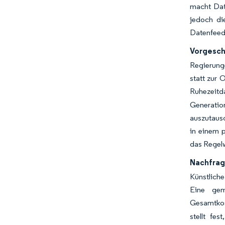
macht Dat
jedoch di
Datenfeed
Vorgesch
Regierunge
statt zur 
Ruhezeitd
Generatio
auszutausc
in einem p
das Regelw
Nachfrag
Künstliche
Eine gem
Gesamtkos
stellt fe