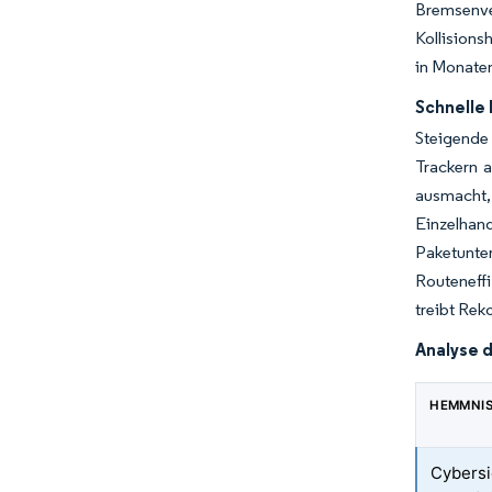
Bremsenve
Kollisions
in Monaten
Schnelle 
Steigende
Trackern a
ausmacht,
Einzelhand
Paketunter
Routeneffi
treibt Rek
Analyse 
HEMMNI
Cybersi