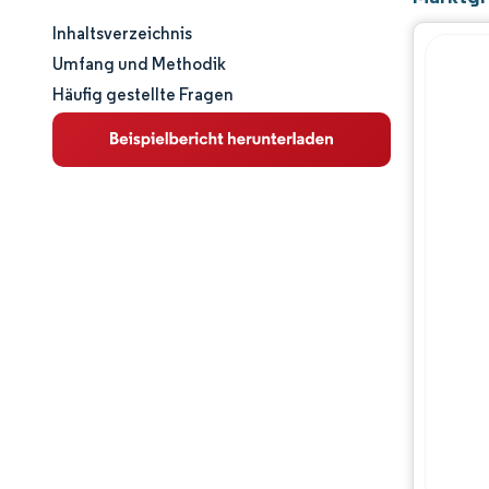
Inhaltsverzeichnis
Marktgröße und -anteil
Umfang und Methodik
Häufig gestellte Fragen
Marktanalyse
Trends und Einblicke
Segmentanalyse
Geografische Analyse
Regulatorisches Umfeld
Wertschöpfungskettenanalyse
Wettbewerbslandschaft
Hauptakteure