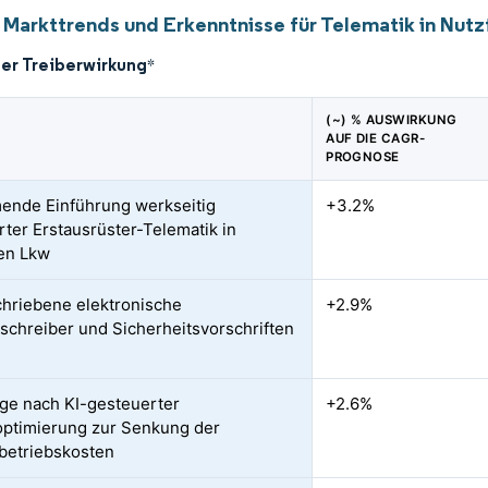
 Markttrends und Erkenntnisse für Telematik in Nut
der Treiberwirkung
*
(~) % AUSWIRKUNG
AUF DIE CAGR-
PROGNOSE
nde Einführung werkseitig
+3.2%
erter Erstausrüster-Telematik in
en Lkw
hriebene elektronische
+2.9%
schreiber und Sicherheitsvorschriften
ge nach KI-gesteuerter
+2.6%
optimierung zur Senkung der
betriebskosten