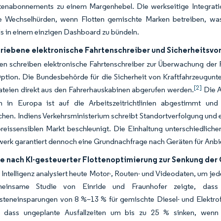
enabonnements zu einem Margenhebel. Die werkseitige Integratio
e Wechselhürden, wenn Flotten gemischte Marken betreiben, was 
s in einem einzigen Dashboard zu bündeln.
riebene elektronische Fahrtenschreiber und Sicherheitsvor
n schreiben elektronische Fahrtenschreiber zur Überwachung der F
Option. Die Bundesbehörde für die Sicherheit von Kraftfahrzeugunt
[2]
ateien direkt aus den Fahrerhauskabinen abgerufen werden.
Die A
n in Europa ist auf die Arbeitszeitrichtlinien abgestimmt un
hen. Indiens Verkehrsministerium schreibt Standortverfolgung und e
reissensiblen Markt beschleunigt. Die Einhaltung unterschiedliche
erk garantiert dennoch eine Grundnachfrage nach Geräten für Anbie
e nach KI-gesteuerter Flottenoptimierung zur Senkung de
 Intelligenz analysiert heute Motor-, Routen- und Videodaten, um j
einsame Studie von Einride und Fraunhofer zeigte, dass 
teneinsparungen von 8 %–13 % für gemischte Diesel- und Elektrofl
st, dass ungeplante Ausfallzeiten um bis zu 25 % sinken, wen