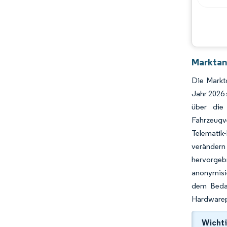
Chancen & Aussichten
Branchenentwicklungen
Marktan
Die Marktg
Jahr 2026 
über die 
Fahrzeugve
Telematik-
verändern
hervorgeb
anonymisi
dem Bedar
Hardwarep
Wichti