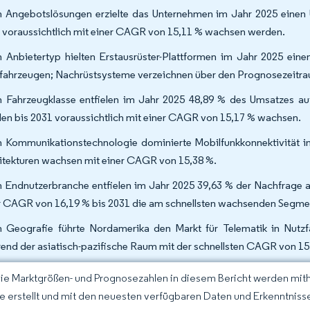
 Angebotslösungen erzielte das Unternehmen im Jahr 2025 einen 
 voraussichtlich mit einer CAGR von 15,11 % wachsen werden.
 Anbietertyp hielten Erstausrüster-Plattformen im Jahr 2025 eine
fahrzeugen; Nachrüstsysteme verzeichnen über den Prognosezeitr
 Fahrzeugklasse entfielen im Jahr 2025 48,89 % des Umsatzes au
en bis 2031 voraussichtlich mit einer CAGR von 15,17 % wachsen.
 Kommunikationstechnologie dominierte Mobilfunkkonnektivität i
itekturen wachsen mit einer CAGR von 15,38 %.
 Endnutzerbranche entfielen im Jahr 2025 39,63 % der Nachfrage a
r CAGR von 16,19 % bis 2031 die am schnellsten wachsenden Segmen
 Geografie führte Nordamerika den Markt für Telematik in Nutz
end der asiatisch-pazifische Raum mit der schnellsten CAGR von 15,
Die Marktgrößen- und Prognosezahlen in diesem Bericht werden mit
ce erstellt und mit den neuesten verfügbaren Daten und Erkenntnissen