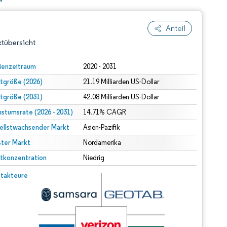
Anteil
tübersicht
ienzeitraum
2020 - 2031
tgröße (2026)
21.19 Milliarden US-Dollar
tgröße (2031)
42.08 Milliarden US-Dollar
stumsrate (2026 - 2031)
14.71% CAGR
ellstwachsender Markt
Asien-Pazifik
ter Markt
dert Namensnennung gemäß CC BY 4.0.
Nordamerika
tkonzentration
Niedrig
© Mordor Intelligence. Wiederverwendung erfordert Namensnennung gemäß CC BY 4.0.
takteure