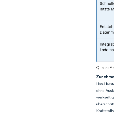
Schnell
letzte 
Entsteh
Datenm
Integra
Lademan
Quelle: Mo
Zunehmen
Lkw-Herste
ohne Ausfa
werkseitig
überschri
Kraftstof