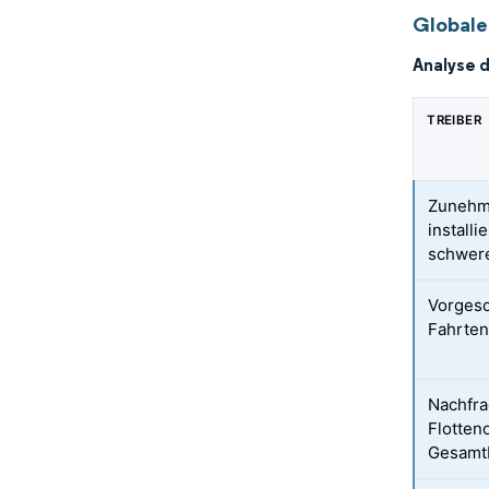
Globale
Analyse 
TREIBER
Zunehme
installi
schwer
Vorgesc
Fahrten
Nachfra
Flotten
Gesamt