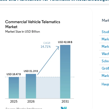
Mark
Stud
Mark
Mark
Wach
Schn
Größ
Bild © Mordor Intelligence. Wiederverwendung erfor
Mark
Bild 
Haup