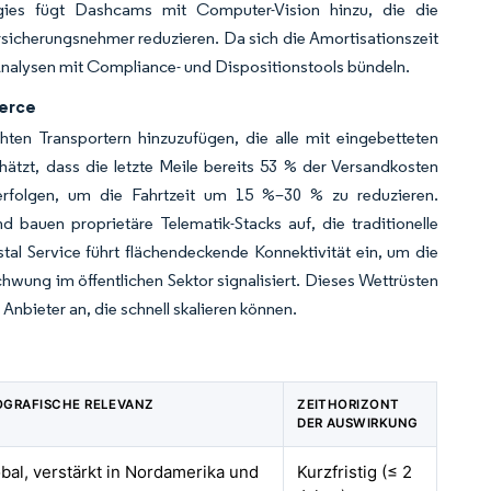
gies fügt Dashcams mit Computer-Vision hinzu, die die
rsicherungsnehmer reduzieren. Da sich die Amortisationszeit
Analysen mit Compliance- und Dispositionstools bündeln.
merce
ten Transportern hinzuzufügen, die alle mit eingebetteten
hätzt, dass die letzte Meile bereits 53 % der Versandkosten
erfolgen, um die Fahrtzeit um 15 %–30 % zu reduzieren.
 bauen proprietäre Telematik-Stacks auf, die traditionelle
al Service führt flächendeckende Konnektivität ein, um die
hwung im öffentlichen Sektor signalisiert. Dieses Wettrüsten
nbieter an, die schnell skalieren können.
OGRAFISCHE RELEVANZ
ZEITHORIZONT
DER AUSWIRKUNG
bal, verstärkt in Nordamerika und
Kurzfristig (≤ 2