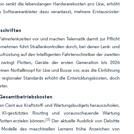
n senkt die lebenslangen Hardwarekosten pro Lkw, erhöht
Softwareanbieter dazu veranlasst, mehrere Erstausrüster-
schriften
ahrerlenkzeiten vor und machen Telematik damit zur Pflicht
ernehmen führt Straßenkontrollen durch, bei denen Lenk- und
ufrüstung auf den intelligenten Fahrtenschreiber der zweiten
d zwingt Flotten, Geräte der ersten Generation bis 2026
inen Notfallknopf für Lkw und Busse vor, was die Einführung
r regionaler Standards erhöht die Entwicklungskosten, doch
ter.
r Gesamtbetriebskosten
eden Cent aus Kraftstoff- und Wartungsbudgets herauszuholen.
KI-gestütztes Routing und vorausschauende Wartung
[3]
otten erzielen können.
Der aktuelle Ausblick von Deloitte
n Modelle des maschinellen Lernens frühe Anzeichen von