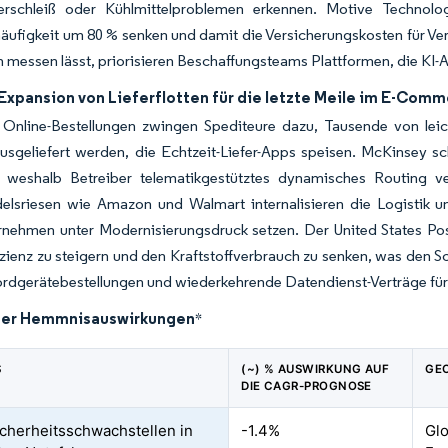
rschleiß oder Kühlmittelproblemen erkennen. Motive Technolo
häufigkeit um 80 % senken und damit die Versicherungskosten für Ve
 messen lässt, priorisieren Beschaffungsteams Plattformen, die KI-
Expansion von Lieferflotten für die letzte Meile im E-Com
 Online-Bestellungen zwingen Spediteure dazu, Tausende von leich
usgeliefert werden, die Echtzeit-Liefer-Apps speisen. McKinsey sc
 weshalb Betreiber telematikgestütztes dynamisches Routing v
elsriesen wie Amazon und Walmart internalisieren die Logistik und
nehmen unter Modernisierungsdruck setzen. Der United States Post
zienz zu steigern und den Kraftstoffverbrauch zu senken, was den Sc
ordgerätebestellungen und wiederkehrende Datendienst-Verträge für A
der Hemmnisauswirkungen
*
S
(~) % AUSWIRKUNG AUF
GE
DIE CAGR-PROGNOSE
cherheitsschwachstellen in
-1.4%
Glo