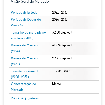
Visão Geral do Mercado
Período de Estudo
2021 - 2031
Período de Dados de
2026 - 2031
Previsão
Tamanho do mercado no
32.10 gigawatt
ano base (2025)
Volume do Mercado
31.69 gigawatt
(2026)
Volume do Mercado
29.71 gigawatt
(2031)
Taxa de crescimento
-1.27% CAGR
(2026 - 2031)
Concentração do
Médio
Mercado
Imagem © Mordor Intelligence. O reuso requer atribuição conforme CC BY 4.0.
Principais jogadores