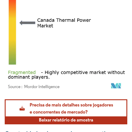
Imagem © Mordor Intelligence. O reuso requer atribuição conforme CC BY 4.0.