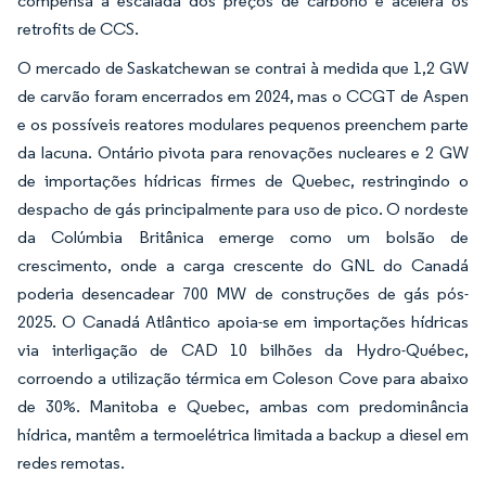
compensa a escalada dos preços de carbono e acelera os
retrofits de CCS.
O mercado de Saskatchewan se contrai à medida que 1,2 GW
de carvão foram encerrados em 2024, mas o CCGT de Aspen
e os possíveis reatores modulares pequenos preenchem parte
da lacuna. Ontário pivota para renovações nucleares e 2 GW
de importações hídricas firmes de Quebec, restringindo o
despacho de gás principalmente para uso de pico. O nordeste
da Colúmbia Britânica emerge como um bolsão de
crescimento, onde a carga crescente do GNL do Canadá
poderia desencadear 700 MW de construções de gás pós-
2025. O Canadá Atlântico apoia-se em importações hídricas
via interligação de CAD 10 bilhões da Hydro-Québec,
corroendo a utilização térmica em Coleson Cove para abaixo
de 30%. Manitoba e Quebec, ambas com predominância
hídrica, mantêm a termoelétrica limitada a backup a diesel em
redes remotas.