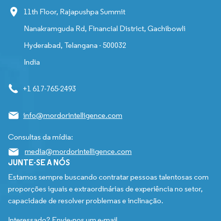
11th Floor, Rajapushpa Summit
Nanakramguda Rd, Financial District, Gachibowli
Hyderabad, Telangana - 500032
India
+1 617-765-2493
info@mordorintelligence.com
Consultas da mídia:
media@mordorintelligence.com
JUNTE-SE A NÓS
Estamos sempre buscando contratar pessoas talentosas com
proporções iguais e extraordinárias de experiência no setor,
capacidade de resolver problemas e inclinação.
Interessado? Envie-nos um e-mail.