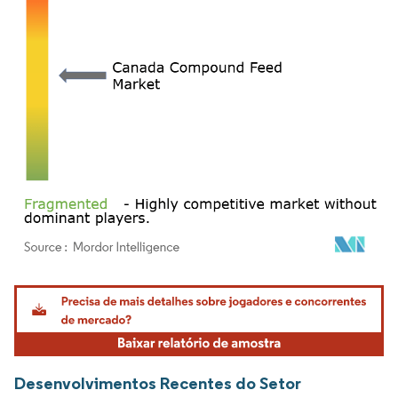
Imagem © Mordor Intelligence. O reuso requer atribuição conforme CC BY 4.0.
Desenvolvimentos Recentes do Setor