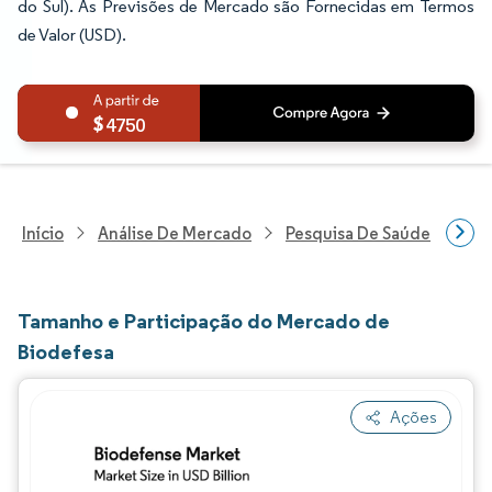
do Sul). As Previsões de Mercado são Fornecidas em Termos
de Valor (USD).
4750
Início
Análise De Mercado
Pesquisa De Saúde
Pes
Tamanho e Participação do Mercado de
Biodefesa
Ações