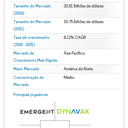
Tamanho do Mercado
20.81 Bilhões de dólares
(2026)
Tamanho do Mercado
30.75 Bilhões de dólares
(2031)
Taxa de crescimento
8.12% CAGR
(2026 - 2031)
Mercado de
Ásia-Pacífico
Crescimento Mais Rápido
Maior Mercado
América do Norte
Concentração do
Médio
Mercado
Imagem © Mordor Intelligence. O reuso requer atribuição conforme CC BY 4.0.
Principais jogadores