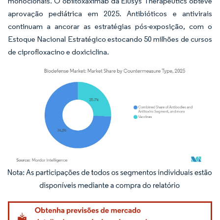
monoclonais. O obiltoxaximab da Elusys Therapeutics obteve
aprovação pediátrica em 2025. Antibióticos e antivirais
continuam a ancorar as estratégias pós-exposição, com o
Estoque Nacional Estratégico estocando 50 milhões de cursos
de ciprofloxacino e doxiciclina.
Imagem © Mordor Intelligence. O reuso requer atribuição conforme CC BY 4.0.