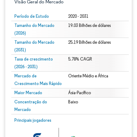
Visão Geral do Mercado
Período de Estudo
2020 - 2031
Tamanho do Mercado
19.03 Bilhões de dólares
(2026)
Tamanho do Mercado
25.19 Bilhões de dólares
(2031)
Taxa de crescimento
5.78% CAGR
(2026 - 2031)
Mercado de
Oriente Médio e África
Crescimento Mais Rápido
Maior Mercado
Ásia-Pacífico
Concentração do
Baixo
Mercado
Imagem © Mordor Intelligence. O reuso requer atribuição conforme CC BY 4.0.
Principais jogadores