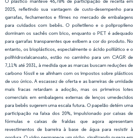
O plástico manteve 46,78% de participação de receita em
2025, refletindo sua vantagem de custo-desempenho para
garrafas, fechamentos e filmes no mercado de embalagens
para cuidados com bebês. O polietileno e o polipropileno
dominam os sachês com bico, enquanto o PET é adequado
para garrafas transparentes que exibem a cor do produto. No
entanto, os bioplásticos, especialmente o ácido polilático e o
polihidroxialcanoato, estão no caminho para um CAGR de
7,11% até 2031, à medida que as marcas buscam reduções de
carbono fóssil e se alinham com os impostos sobre plásticos
de uso único. A escassez de oferta e as barreiras de umidade
mais fracas retardam a adoção, mas os primeiros lotes
comerciais em embalagens externas de lenços umedecidos
para bebês sugerem uma escala futura. O papelão detém uma
participação na faixa dos 20%, impulsionado por caixas de
fórmulas e caixas de fraldas que agora apresentam
revestimentos de barreira à base de água para resistir à
gordura. O vidro permanece um nicho, sinalizando pureza em