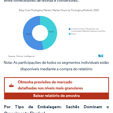
entre fornecedores de resinas e conversores.
Imagem © Mordor Intelligence. O reuso requer atribuição conforme CC BY 4.0.
Por Tipo de Embalagem: Sachês Dominam o