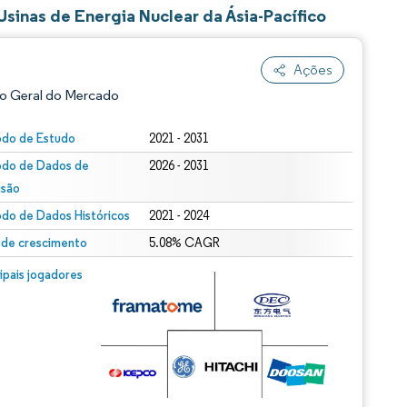
inas de Energia Nuclear da Ásia-Pacífico
Ações
o Geral do Mercado
odo de Estudo
2021 - 2031
odo de Dados de
2026 - 2031
isão
odo de Dados Históricos
2021 - 2024
 de crescimento
5.08% CAGR
m © Mordor Intelligence. O reuso requer atribuição conforme CC BY 4.0.
cipais jogadores
ão conforme CC BY 4.0.