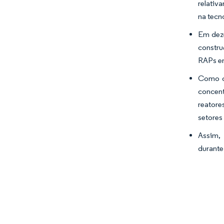
relativ
na tecn
Em deze
constru
RAPs em
Como o 
concent
reatore
setores
Assim, 
durante