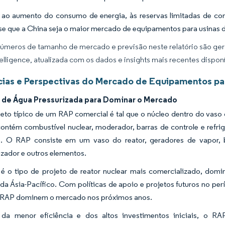
ao aumento do consumo de energia, às reservas limitadas de comb
se que a China seja o maior mercado de equipamentos para usinas de
úmeros de tamanho de mercado e previsão neste relatório são gera
elligence, atualizada com os dados e insights mais recentes disponí
ias e Perspectivas do Mercado de Equipamentos para
 de Água Pressurizada para Dominar o Mercado
eto típico de um RAP comercial é tal que o núcleo dentro do vaso 
ontém combustível nuclear, moderador, barras de controle e refrig
. O RAP consiste em um vaso do reator, geradores de vapor, b
izador e outros elementos.
 o tipo de projeto de reator nuclear mais comercializado, dom
 da Ásia-Pacífico. Com políticas de apoio e projetos futuros no per
 RAP dominem o mercado nos próximos anos.
 da menor eficiência e dos altos investimentos iniciais, o R