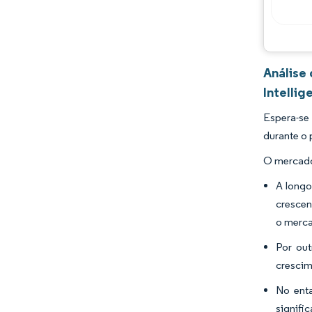
Análise
Intellig
Espera-se
durante o 
O mercado
A longo
crescen
o merca
Por out
cresci
No ent
signifi