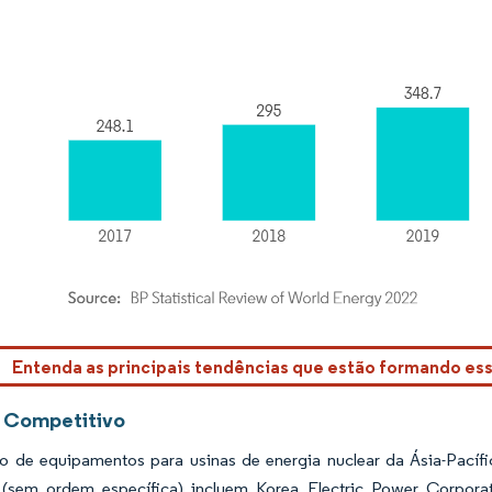
rdor Intelligence. O reuso requer atribuição conforme CC BY 4.0.
Entenda as principais tendências que estão formando e
 Competitivo
 de equipamentos para usinas de energia nuclear da Ásia-Pacíf
(sem ordem específica) incluem Korea Electric Power Corporat