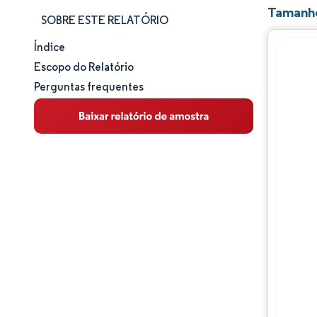
Tamanho
SOBRE ESTE RELATÓRIO
Índice
Tamanho e participação de mercado
Escopo do Relatório
Perguntas frequentes
Análise de mercado
Tendências e insights
Panorama competitivo
Principais jogadores
Desenvolvimentos da indústria