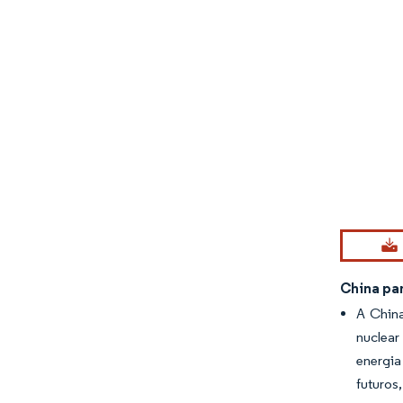
Imagem © Mo
China pa
A China
nuclear
energia
futuros