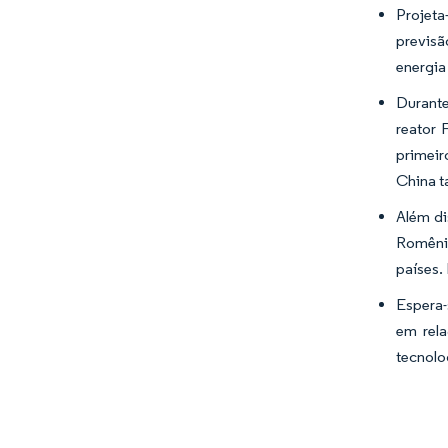
Projet
previsã
energia
Durante
reator 
primeir
China t
Além di
Romênia
países.
Espera-
em rel
tecnolo