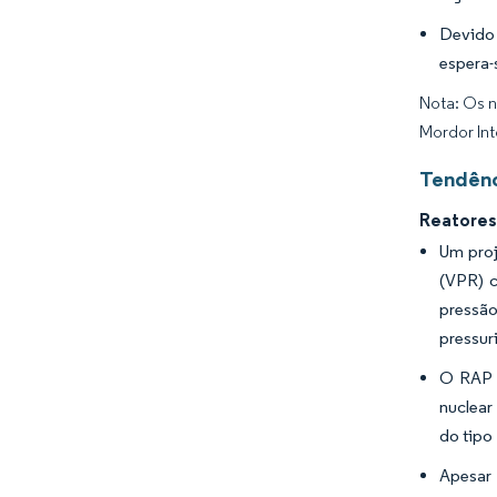
Devido 
espera-
Nota: Os n
Mordor Int
Tendênc
Reatores
Um proj
(VPR) c
pressão
pressur
O RAP é
nuclear
do tipo
Apesar