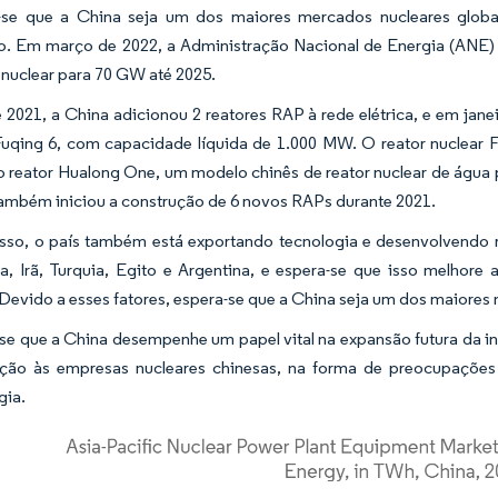
a-se que a China seja um dos maiores mercados nucleares glob
o. Em março de 2022, a Administração Nacional de Energia (ANE)
 nuclear para 70 GW até 2025.
 2021, a China adicionou 2 reatores RAP à rede elétrica, e em jan
Fuqing 6, com capacidade líquida de 1.000 MW. O reator nuclear F
o reator Hualong One, um modelo chinês de reator nuclear de água p
ambém iniciou a construção de 6 novos RAPs durante 2021.
sso, o país também está exportando tecnologia e desenvolvendo 
, Irã, Turquia, Egito e Argentina, e espera-se que isso melhor
 Devido a esses fatores, espera-se que a China seja um dos maiores
se que a China desempenhe um papel vital na expansão futura da in
ação às empresas nucleares chinesas, na forma de preocupações
gia.