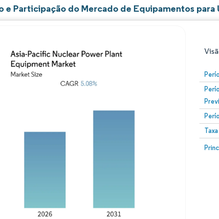
 e Participação do Mercado de Equipamentos para Us
Visã
Perí
Perí
Prev
Perí
Taxa
Image
Prin
Imagem © Mordor Intelligence. O reuso requer atribuiç