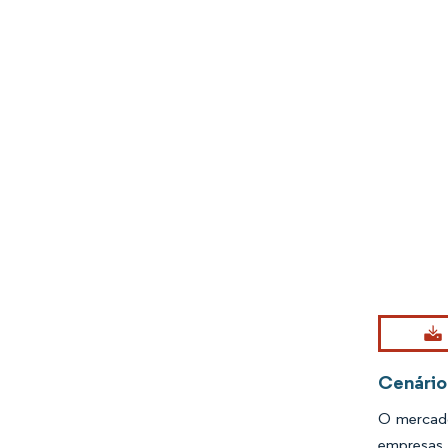
Imagem © Mo
Cenário
O mercado
empresas 