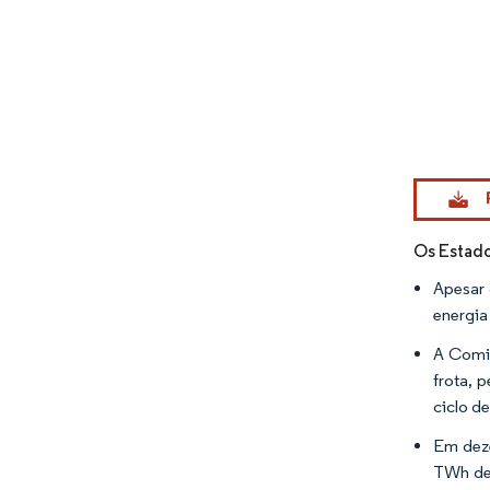
Imagem © Mo
Os Estad
Apesar 
energia
A Comis
frota, 
ciclo de
Em deze
TWh de 