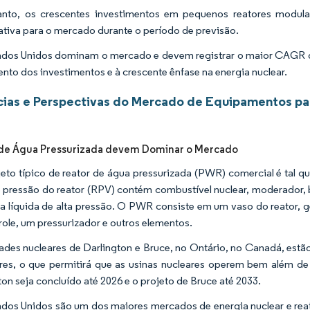
anto, os crescentes investimentos em pequenos reatores modul
cativa para o mercado durante o período de previsão.
dos Unidos dominam o mercado e devem registrar o maior CAGR du
nto dos investimentos e à crescente ênfase na energia nuclear.
ias e Perspectivas do Mercado de Equipamentos par
 de Água Pressurizada devem Dominar o Mercado
eto típico de reator de água pressurizada (PWR) comercial é tal qu
 pressão do reator (RPV) contém combustível nuclear, moderador, b
a líquida de alta pressão. O PWR consiste em um vaso do reator, g
role, um pressurizador e outros elementos.
ades nucleares de Darlington e Bruce, no Ontário, no Canadá, estã
res, o que permitirá que as usinas nucleares operem bem além d
ton seja concluído até 2026 e o projeto de Bruce até 2033.
dos Unidos são um dos maiores mercados de energia nuclear e re