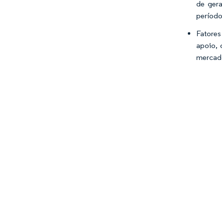
de gera
período
Fatores
apoio, 
mercado