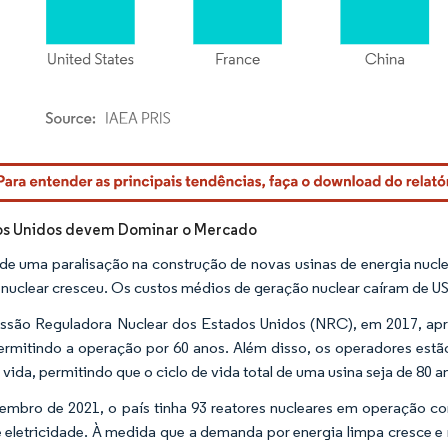
rdor Intelligence. O reuso requer atribuição conforme CC BY 4.0.
os Unidos devem Dominar o Mercado
de uma paralisação na construção de novas usinas de energia nucle
 nuclear cresceu. Os custos médios de geração nuclear caíram d
são Reguladora Nuclear dos Estados Unidos (NRC), em 2017, apr
permitindo a operação por 60 anos. Além disso, os operadores estã
 vida, permitindo que o ciclo de vida total de uma usina seja de 80 a
mbro de 2021, o país tinha 93 reatores nucleares em operação
eletricidade. À medida que a demanda por energia limpa cresce e 