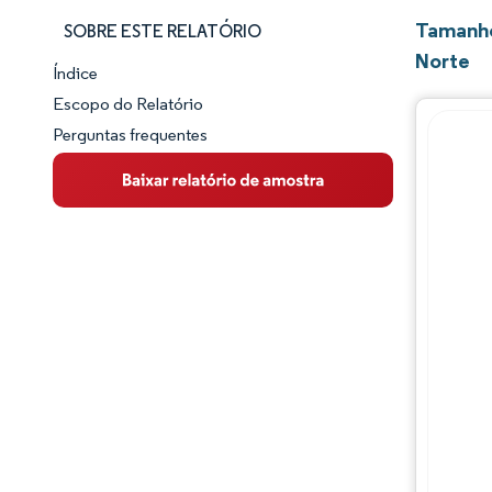
Tamanho
SOBRE ESTE RELATÓRIO
Norte
Índice
Panorama do Mercado
Escopo do Relatório
Perguntas frequentes
Visão Geral do Mercado
Principais Tendências de Mercado
Panorama competitivo
Desenvolvimentos da indústria