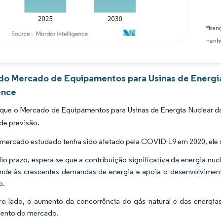
*Isen
nenhu
Imagem © Mordor Intelligence. O reuso requer atribuição conforme CC BY 4.0.
 do Mercado de Equipamentos para Usinas de Energi
ence
 que o Mercado de Equipamentos para Usinas de Energia Nuclear d
de previsão.
ercado estudado tenha sido afetado pela COVID-19 em 2020, ele se
o prazo, espera-se que a contribuição significativa da energia 
nde às crescentes demandas de energia e apoia o desenvolviment
o.
ro lado, o aumento da concorrência do gás natural e das energias
mento do mercado.