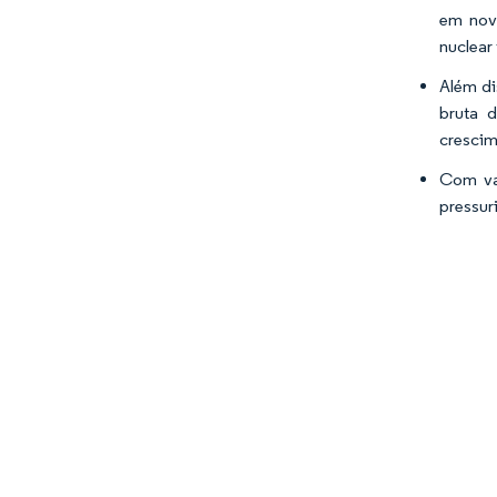
em nove
nuclear 
Além di
bruta 
crescim
Com van
pressur