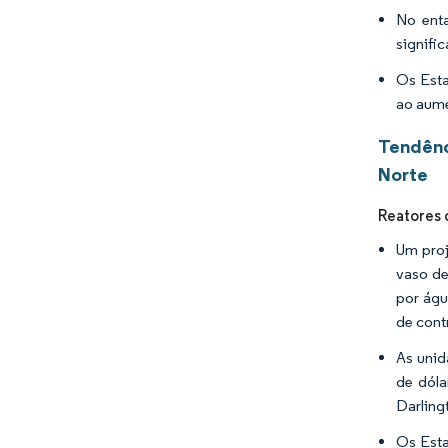
No ent
signifi
Os Esta
ao aume
Tendênc
Norte
Reatores
Um proj
vaso de
por águ
de cont
As unid
de dóla
Darling
Os Esta