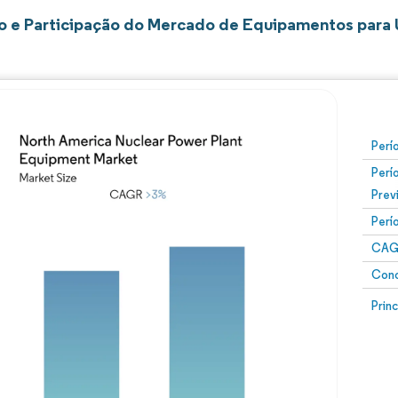
 e Participação do Mercado de Equipamentos para U
Perí
Perí
Prev
Perí
CAG
Conc
Prin