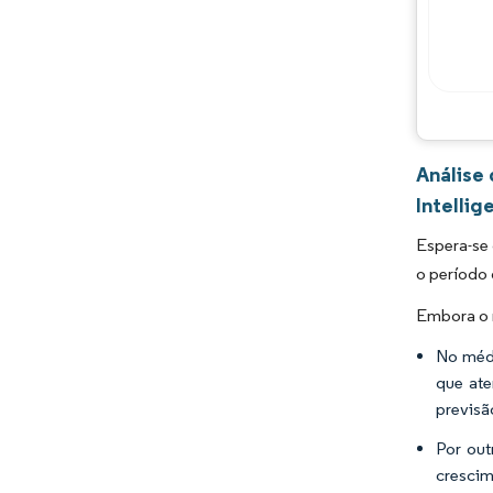
Análise
Intellig
Espera-se
o período 
Embora o m
No médi
que ate
previsã
Por out
cresci