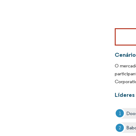
Imagem © Mo
Cenário
O mercado
participa
Corporatio
Líderes
Doos
Bab