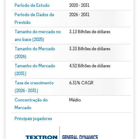
Período de Estudo
2020 - 2031
Período de Dados de
2026 - 2031
Previsão
Tamanho do mercado no
3.13 Bilhões de dólares
ano base (2025)
Tamanho do Mercado
3.33 Bilhões de dólares
(2026)
Tamanho do Mercado
4.52 Bilhões de dólares
(2031)
Taxa de crescimento
6.31% CAGR
(2026 - 2031)
Concentração do
Médio
Mercado
Imagem © Mordor Intelligence. O reuso requer atribuição conforme CC BY 4.0.
Principais jogadores