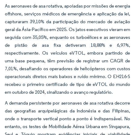
As aeronaves de asa rotativa, apoiadas por missões de energia
offshore, serviços médicos de emergência e aplicação da lei,
capturaram 39,10% da participação do mercado de aviação
geral da Ásia-Pacífico em 2025. Os jatos executivos vieram em
seguida com 35,05%, enquanto os turboélices e as aeronaves
de pistão de asa fixa detiveram 18,88% e 6,97%,
respectivamente. Os veículos eVTOL, embora partindo de
uma base pequena, têm previsão de registrar um CAGR de
7,01%, desafiando os operadores de helicópteros com custos
operacionais diretos mais baixos e ruído mínimo. O EH216-S
recebeu o primeiro certificado de tipo de eVTOL do mundo
em outubro de 2024, sinalizando o avanço regulatório.
A demanda persistente por aeronaves de asa rotativa decorre
das geografias arquipelágicas da Indonésia e das Filipinas,
onde o transporte vertical ponto a ponto é indispensável. No
entanto, os testes de Mobilidade Aérea Urbana em Singapura,
Seul e Tóquio mostram evidências iniciais de viabilidade