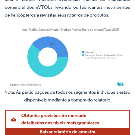
comercial dos eVTOLs, levando os fabricantes incumbentes
de helicópteros a revisitar seus roteiros de produtos.
Imagem © Mordor Intelligence. O reuso requer atribuição conforme CC BY 4.0.