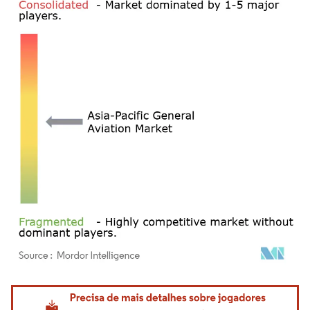
Imagem © Mordor Intelligence. O reuso requer atribuição conforme CC BY 4.0.