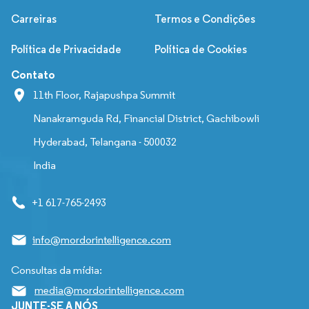
Carreiras
Termos e Condições
Política de Privacidade
Política de Cookies
Contato
11th Floor, Rajapushpa Summit
Nanakramguda Rd, Financial District, Gachibowli
Hyderabad, Telangana - 500032
India
+1 617-765-2493
info@mordorintelligence.com
Consultas da mídia:
media@mordorintelligence.com
JUNTE-SE A NÓS