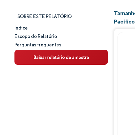
Tamanho
SOBRE ESTE RELATÓRIO
Pacífico
Índice
Tamanho e participação de mercado
Escopo do Relatório
Perguntas frequentes
Análise de mercado
Tendências e insights
Análise de segmentos
Análise geográfica
Panorama competitivo
Principais jogadores
Desenvolvimentos da indústria