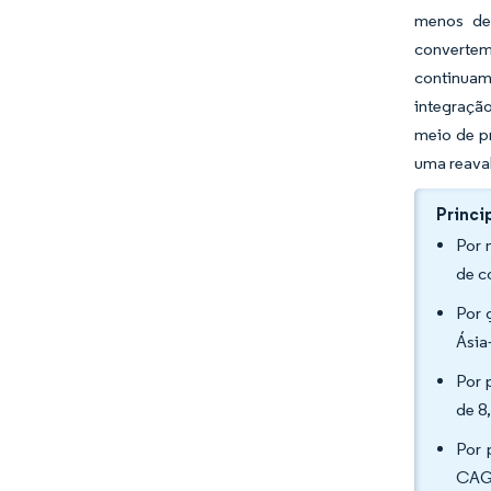
menos de 
convertem
continuam
integração
meio de pr
uma reaval
Princi
Por 
de c
Por 
Ásia
Por 
de 8
Por 
CAGR