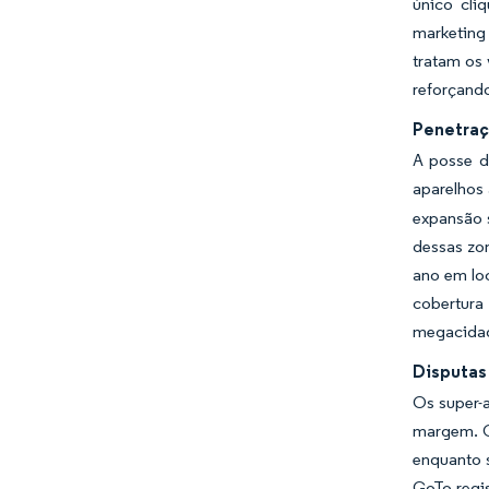
único cli
marketing
tratam os
reforçando
Penetraç
A posse d
aparelhos
expansão s
dessas zon
ano em loc
cobertura
megacidade
Disputas
Os super-a
margem. O
enquanto s
GoTo regi