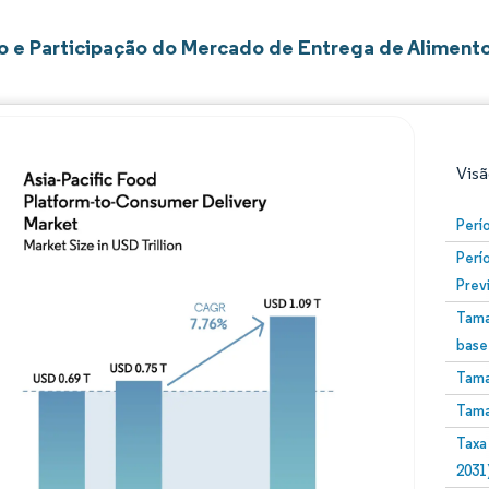
 e Participação do Mercado de Entrega de Alimento
Visã
Perí
Perí
Prev
Tama
base
Tama
Imagem © Mordor Intelligence. O reuso requer atribuiç
Tama
Taxa
2031