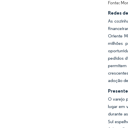
Fonte: Mor
Redes de
As cozinh
financeira
Oriente M
milhões p
oportunid
pedidos di
permitem 
crescente
adoção de 
Presente
O varejo 
lugar em 
durante a
Sul espel