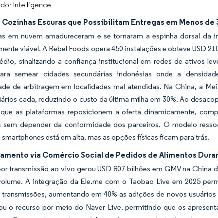
dor Intelligence
 Cozinhas Escuras que Possibilitam Entregas em Menos de 
as em nuvem amadureceram e se tornaram a espinha dorsal da in
mente viável. A Rebel Foods opera 450 instalações e obteve USD 21
édio, sinalizando a confiança institucional em redes de ativos 
ara semear cidades secundárias indonésias onde a densidade
ade de arbitragem em localidades mal atendidas. Na China, a Me
ários cada, reduzindo o custo da última milha em 30%. Ao desacop
que as plataformas reposicionem a oferta dinamicamente, comp
s sem depender da conformidade dos parceiros. O modelo ressoa 
smartphones está em alta, mas as opções físicas ficam para trás.
amento via Comércio Social de Pedidos de Alimentos Duran
por transmissão ao vivo gerou USD 807 bilhões em GMV na China 
volume. A integração da Ele.me com o Taobao Live em 2025 permi
s transmissões, aumentando em 40% as adições de novos usuários 
hou o recurso por meio do Naver Live, permitindo que os apresen