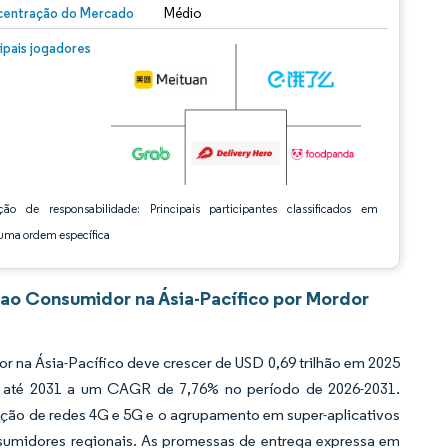
entração do Mercado
Médio
m © Mordor Intelligence. O reuso requer atribuição conforme CC BY 4.0.
cipais jogadores
ção de responsabilidade: Principais participantes classificados em
ma ordem específica
ao Consumidor na Ásia-Pacífico por Mordor
na Ásia-Pacífico deve crescer de USD 0,69 trilhão em 2025
hão até 2031 a um CAGR de 7,76% no período de 2026-2031.
tação de redes 4G e 5G e o agrupamento em super-aplicativos
nsumidores regionais. As promessas de entrega expressa em