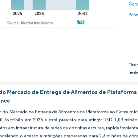
Conc
Image
Prin
*Isen
nenhu
 do Mercado de Entrega de Alimentos de Plataforma 
ence
 do Mercado de Entrega de Alimentos de Plataforma ao Consumidor 
0,75 trilhão em 2026 e está previsto para atingir USD 1,09 tril
tos em infraestrutura de redes de cozinhas escuras, rápida implan
odelando o acesso a refeições preparadas para 2,3 bilhões de co