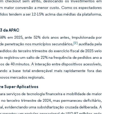
um checkout sem atrito, deslocando os investimentos em
cem maior conversão a menor custo. Como os espectadores
didos tendem a ser 12-15% acima das médias da plataforma,
 3 da APAC
 68% em 2025, ante 52% dois anos antes, impulsionada por
[2]
 de penetração nos municípios secundários,
auxiliada pela
idos do terceiro trimestre do exercício fiscal de 2025 veio
to registrou um salto de 22% na frequência de pedidos ano a
 de 40 minutos. A interação entre dispositivos acessíveis,
ando a base total endereçável mais rapidamente fora das
 novos mercados regionais.
re Super-Aplicativos
ara serviços de tecnologia financeira e mobilidade de maior
o terceiro trimestre de 2024, mas permaneceu deficitário,
al, evidenciando uma subsidiarização cruzada deliberada. A
as reportou um prejuízo operacional de USD 87 milhões após