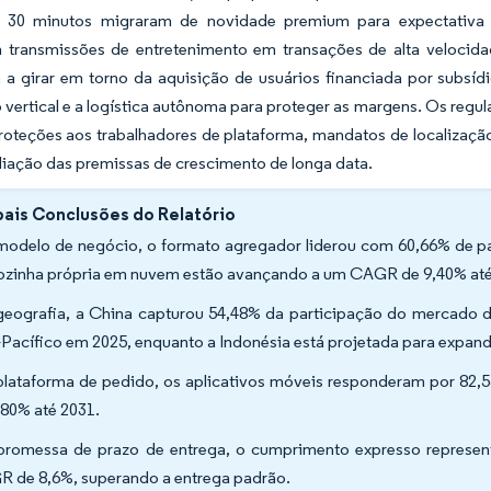
30 minutos migraram de novidade premium para expectativa b
 transmissões de entretenimento em transações de alta velocidad
 a girar em torno da aquisição de usuários financiada por subsíd
 vertical e a logística autônoma para proteger as margens. Os regu
oteções aos trabalhadores de plataforma, mandatos de localização
iação das premissas de crescimento de longa data.
pais Conclusões do Relatório
modelo de negócio, o formato agregador liderou com 60,66% de par
ozinha própria em nuvem estão avançando a um CAGR de 9,40% até
geografia, a China capturou 54,48% da participação do mercado 
-Pacífico em 2025, enquanto a Indonésia está projetada para expan
plataforma de pedido, os aplicativos móveis responderam por 8
,80% até 2031.
promessa de prazo de entrega, o cumprimento expresso represe
 de 8,6%, superando a entrega padrão.