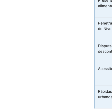
Present
aliment
Penetra
de Níve
Disputa
descont
Acessib
Rápidas
urbano