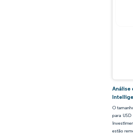
Análise
Intellig
O tamanho
para USD 
Investimen
estão rem