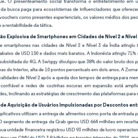
que. O presenteamento social transforma o entretenimento em 
 da busca paga para ecossistemas de influenciadores que ofere
 vouchers como presentes experienciais, os valores médios dos pe
 a rentabilidade da tática.
ão Explosiva de Smartphones em Cidades de Nível 2 e Nível
e smartphones nas cidades de Nível 2 e Nível 3 da Índia atingiu
 abaixo de USD 150 e dados mais baratos. A Indonésia atingiu 71%
ubsidiada do 4G. A Swiggy divulgou que 38% do valor bruto dos ped
as do interior, alta de 10 pontos percentuais em dois anos. A Zoma
alidades de Nível 2 após a queda dos tempos de entrega para menos
 confiável e redes de cozinhas escuras em expansão está ampli
s, inclinando as estratégias de crescimento das plataformas para
 de Aquisição de Usuários Impulsionadas por Descontos ent
plicativos utilizam a entrega de alimentos como porta de entrada p
 segmento de entrega da Grab gerou USD 664 milhões em receita n
ua unidade financeira registrou USD 93 milhões de lucro operacion
strou um GMV de USD 3,9 bilhões no terceiro trimestre de 2024, m