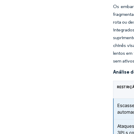
Os embarc
fragmenta
rota ou de
integrados
supriment
chinês vis
lentos em 
sem ativos
Análise 
RESTRIÇ
Escasse
automaç
Ataques
3PLs co