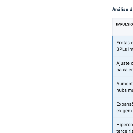
Análise 
IMPULSI
Frotas 
3PLs in
Ajuste 
baixa e
Aumento
hubs mu
Expansõ
exigem 
Hipercr
terceiri