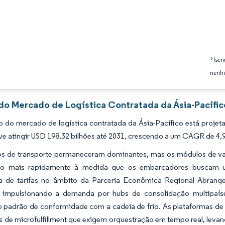
*Isen
nenhu
 do Mercado de Logística Contratada da Ásia-Pacífic
 do mercado de logística contratada da Ásia-Pacífico está proje
ve atingir USD 198,32 bilhões até 2031, crescendo a um CAGR de 4,
s de transporte permaneceram dominantes, mas os módulos de valor
do mais rapidamente à medida que os embarcadores buscam um
a de tarifas no âmbito da Parceria Econômica Regional Abrange
e impulsionando a demanda por hubs de consolidação multipaís
o padrão de conformidade com a cadeia de frio. As plataformas de
 de microfulfillment que exigem orquestração em tempo real, levando