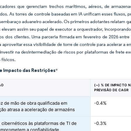
adores que gerenciam trechos marítimos, aéreos, de armazena
dos. As torres de controle baseadas em IA unificam esses fluxos,
sembaraço aduaneiro acelerado. Os primeiros adotantes relatam ga
 elevam assim seu papel de executor a orquestrador, incorporando
os dos clientes. Uma parceria firmada em fevereiro de 2026 entre
a aproveitar essa visibilidade de torre de controle para acelerar 
investir na desintermediação de riscos por plataformas de frete e
 físicos.
de Impacto das Restrições
*
ÃO
(~) % DE IMPACTO 
PREVISÃO DE CAGR
z de mão de obra qualificada em
-0.4%
ão atrasa a aceleração de armazéns
 cibernéticos às plataformas de TI de
-0.3%
mprometem a confiabilidade