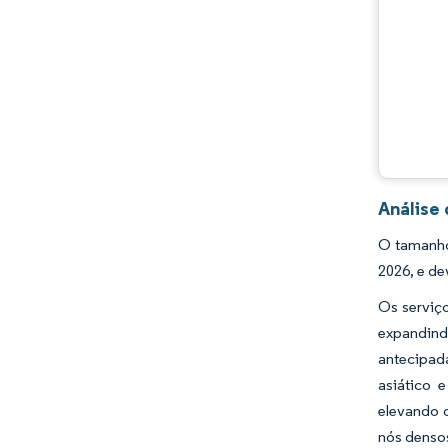
Análise
O tamanho
2026, e de
Os serviço
expandin
antecipad
asiático 
elevando 
nós densos