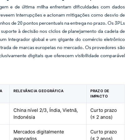
gem e de última milha enfrentam dificuldades com dados
 preveem interrupções e acionam mitigações como desvio de
nhos de 20 pontos percentuais na entrega no prazo. Os 3PLs
 suporte à decisão nos ciclos de planejamento da cadeia de
 um integrador global e um gigante do comércio eletrônico
a entrada de marcas europeias no mercado. Os provedores são
xclusivamente digitais que oferecem visibilidade comparável
NA
RELEVÂNCIA GEOGRÁFICA
PRAZO DE
IMPACTO
China nível 2/3, Índia, Vietnã,
Curto prazo
Indonésia
(≤ 2 anos)
Mercados digitalmente
Curto prazo
avançados
(≤ 2 anos)