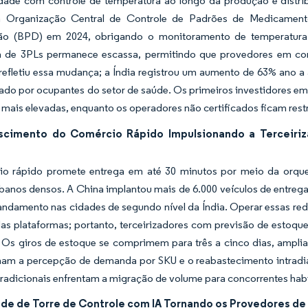
lidade com controle de temperatura ao longo da produção e distr
 Organização Central de Controle de Padrões de Medicamento
ção (BPD) em 2024, obrigando o monitoramento de temperatura 
da de 3PLs permanece escassa, permitindo que provedores em 
refletiu essa mudança; a Índia registrou um aumento de 63% ano 
rado por ocupantes do setor de saúde. Os primeiros investidores e
mais elevadas, enquanto os operadores não certificados ficam res
scimento do Comércio Rápido Impulsionando a Terceiriza
o rápido promete entrega em até 30 minutos por meio da orquest
rbanos densos. A China implantou mais de 6.000 veículos de entreg
ndamento nas cidades de segundo nível da Índia. Operar essas rede
 das plataformas; portanto, terceirizadores com previsão de esto
. Os giros de estoque se comprimem para três a cinco dias, ampli
am a percepção de demanda por SKU e o reabastecimento intradiár
adicionais enfrentam a migração de volume para concorrentes habi
dade de Torre de Controle com IA Tornando os Provedores de