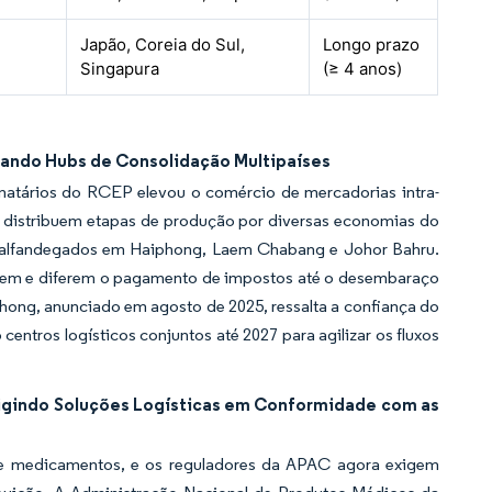
Japão, Coreia do Sul,
Longo prazo
Singapura
(≥ 4 anos)
nando Hubs de Consolidação Multipaíses
gnatários do RCEP elevou o comércio de mercadorias intra-
a distribuem etapas de produção por diversas economias do
s alfandegados em Haiphong, Laem Chabang e Johor Bahru.
gem e diferem o pagamento de impostos até o desembaraço
phong, anunciado em agosto de 2025, ressalta a confiança do
centros logísticos conjuntos até 2027 para agilizar os fluxos
igindo Soluções Logísticas em Conformidade com as
 de medicamentos, e os reguladores da APAC agora exigem