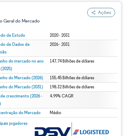
Ações
o Geral do Mercado
odo de Estudo
2020 - 2031
odo de Dados de
2026 - 2031
isão
nho do mercado no ano
147.74 Bilhões de dólares
 (2025)
nho do Mercado (2026)
155.45 Bilhões de dólares
ão conforme CC BY 4.0.
nho do Mercado (2031)
198.32 Bilhões de dólares
 de crescimento (2026 -
4.99% CAGR
)
entração do Mercado
Médio
m © Mordor Intelligence. O reuso requer atribuição conforme CC BY 4.0.
cipais jogadores