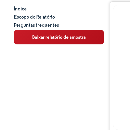
Índice
Tamanho e participação de mercado
Escopo do Relatório
Perguntas frequentes
Análise de mercado
Tendências e insights
Análise de segmentos
Análise geográfica
Panorama competitivo
Principais jogadores
Desenvolvimentos da indústria