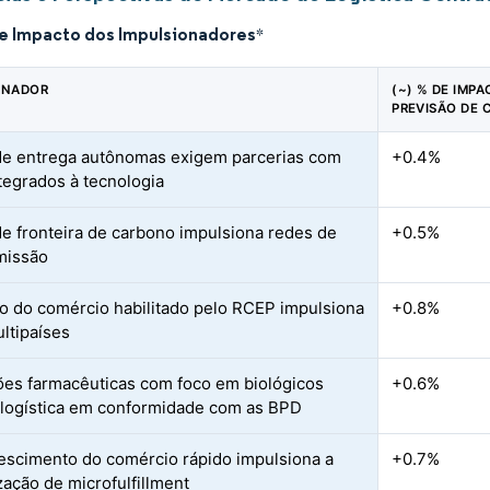
de Impacto dos Impulsionadores
*
ONADOR
(~) % DE IMP
PREVISÃO DE 
de entrega autônomas exigem parcerias com
+0.4%
tegrados à tecnologia
de fronteira de carbono impulsiona redes de
+0.5%
missão
 do comércio habilitado pelo RCEP impulsiona
+0.8%
ltipaíses
es farmacêuticas com foco em biológicos
+0.6%
logística em conformidade com as BPD
escimento do comércio rápido impulsiona a
+0.7%
zação de microfulfillment