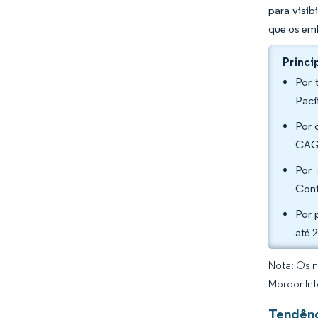
para visib
que os em
Princi
Por 
Pací
Por 
CAGR
Por 
Cont
Por 
até 
Nota: Os n
Mordor Int
Tendênc