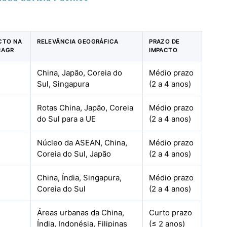
ACTO NA
RELEVÂNCIA GEOGRÁFICA
PRAZO DE
CAGR
IMPACTO
China, Japão, Coreia do
Médio prazo
Sul, Singapura
(2 a 4 anos)
Rotas China, Japão, Coreia
Médio prazo
do Sul para a UE
(2 a 4 anos)
Núcleo da ASEAN, China,
Médio prazo
Coreia do Sul, Japão
(2 a 4 anos)
China, Índia, Singapura,
Médio prazo
Coreia do Sul
(2 a 4 anos)
Áreas urbanas da China,
Curto prazo
Índia, Indonésia, Filipinas
(≤ 2 anos)