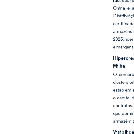
rastreabi
China e a
Distribui
certifica
armazéns 
2025, lide
e margens 
Hipercre
Milha
O comérci
clusters u
estão em a
o capital
contratos
que domin
armazém tr
Visibili