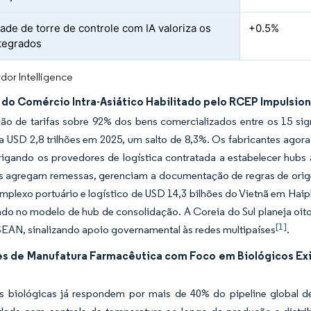
dade de torre de controle com IA valoriza os
+0.5%
tegrados
dor Intelligence
do Comércio Intra-Asiático Habilitado pelo RCEP Impulsio
ção de tarifas sobre 92% dos bens comercializados entre os 15 si
 USD 2,8 trilhões em 2025, um salto de 8,3%. Os fabricantes agor
igando os provedores de logística contratada a estabelecer hub
s agregam remessas, gerenciam a documentação de regras de ori
omplexo portuário e logístico de USD 14,3 bilhões do Vietnã em Hai
ado no modelo de hub de consolidação. A Coreia do Sul planeja oito 
[1]
EAN, sinalizando apoio governamental às redes multipaíses
.
s de Manufatura Farmacêutica com Foco em Biológicos Ex
as biológicas já respondem por mais de 40% do pipeline global