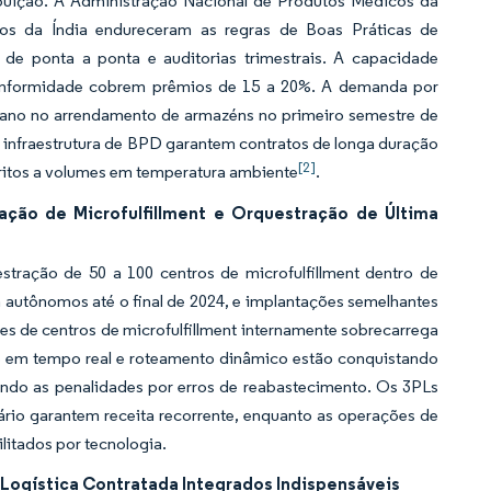
ibuição. A Administração Nacional de Produtos Médicos da
s da Índia endureceram as regras de Boas Práticas de
de ponta a ponta e auditorias trimestrais. A capacidade
conformidade cobrem prêmios de 15 a 20%. A demanda por
a ano no arrendamento de armazéns no primeiro semestre de
m infraestrutura de BPD garantem contratos de longa duração
[2]
tritos a volumes em temperatura ambiente
.
ção de Microfulfillment e Orquestração de Última
ração de 50 a 100 centros de microfulfillment dentro de
a autônomos até o final de 2024, e implantações semelhantes
s de centros de microfulfillment internamente sobrecarrega
que em tempo real e roteamento dinâmico estão conquistando
ando as penalidades por erros de reabastecimento. Os 3PLs
io garantem receita recorrente, enquanto as operações de
litados por tecnologia.
 Logística Contratada Integrados Indispensáveis