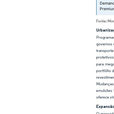
Demanda
Premiu
Fonte: Mor
Urbaniza
Programas
governos d
transport
protetivos
para mega
portfólio 
revestime
Mudanças 
emulsões 
oferece vi
Expansão
O mercado 