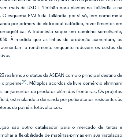
ram mais de USD 1,4 bilhão para plantas na Tailândia e na
s. O esquema EV3.5 da Tailândia, por si só, tem como meta
anda por primers de eletrocoat catódico, revestimentos em
etromagnética. A Indonésia segue um caminho semelhante,
030. À medida que as linhas de produção aumentam, os
ue aumentam o rendimento enquanto reduzem os custos de
tivos.
23 reafirmou o status da ASEAN como o principal destino de
[2]
 o pipeline
. Múltiplos acordos de livre comércio eliminam
os lançamentos de produtos além das fronteiras. Os projetos
eld, estimulando a demanda por poliuretanos resistentes às
turas de painéis fotovoltaicos.
ção são outro catalisador para o mercado de tintas e
liar a flexibilidade de matérias-primas em sua instalação