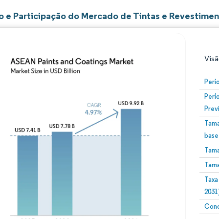
 e Participação do Mercado de Tintas e Revestime
Visã
Perí
Perí
Prev
Tama
base
Tama
Imagem © Mordor Intelligence. O reuso requer atribuiç
Tama
Taxa
2031
Conc