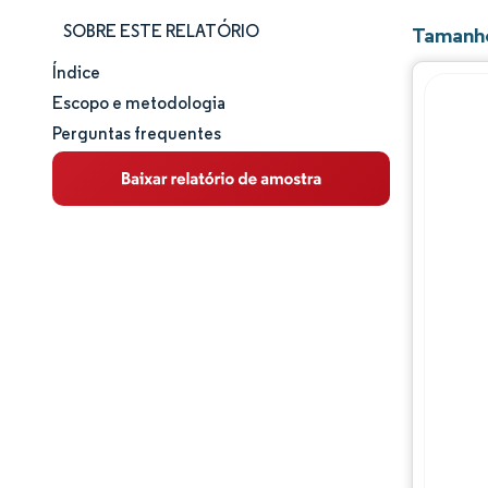
SOBRE ESTE RELATÓRIO
Tamanho
Índice
Tamanho e participação de mercado
Escopo e metodologia
Perguntas frequentes
Análise de mercado
Tendências e insights
Análise de segmentos
Análise geográfica
Panorama regulatório
Análise da cadeia de valor
Panorama competitivo