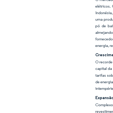
elétricos
Indonésia
uma produ
pó de bai
almejand
fornecedo
energia, r
Crescime
O recorde 
capital d
tarifas so
de energia
intempérie
Expansão
Complexos
revestime