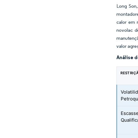
Long Son,
montadores
calor em 
novolac d
manutençã
valor agre
Análise 
RESTRIÇ
Volatil
Petroqu
Escasse
Qualifi