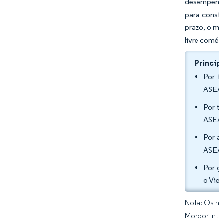
desempenh
para const
prazo, o 
livre comé
Princi
Por 
ASEA
Por 
ASEA
Por 
ASEA
Por 
o Vi
Nota: Os n
Mordor Int