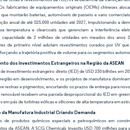
. Os fabricantes de equipamentos originais (OEMs) chineses aloca
, que montarão baterias, automóveis de passeio e vans comerciai
ção anual de até 525.000 unidades até 2027, impulsionando a dem
xa temperatura e clearcoats que gerenciam a interferência el
o capacidade de 2 milhões de unidades em meados dos anos 2
res de primeiro nível adotam revestimentos curados por UV q
eforçando a trajetória positiva de volume para os segmentos automo
nto dos Investimentos Estrangeiros na Região da ASEAN
de investimento estrangeiro direto (IED) de USD 230 bilhões em 20
a região em desenvolvimento, e os projetos de manufatura dominam
bre resinas e pigmentos, encurtando os prazos de entrega para nov
 renovável recebem uma parcela desproporcional do IED em greenfi
s em pás de turbinas eólicas e silicones de alta temperatura em estru
 da Manufatura Industrial Criando Demanda
 de produtos químicos especiais e petroquímicos em constru
ntos da ASEAN. A SCG Chemicals investiu USD 700 milhões para amp