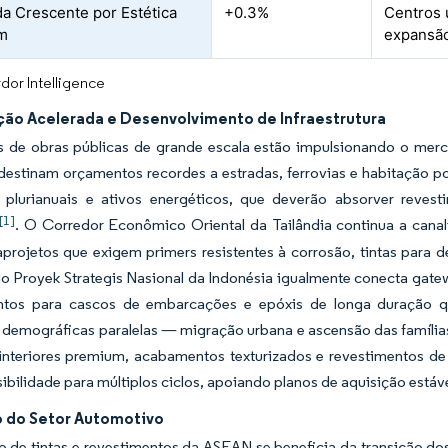
 Crescente por Estética
+0.3%
Centros 
m
expansão
dor Intelligence
ção Acelerada e Desenvolvimento de Infraestrutura
 de obras públicas de grande escala estão impulsionando o merc
estinam orçamentos recordes a estradas, ferrovias e habitação po
e plurianuais e ativos energéticos, que deverão absorver revest
[1]
. O Corredor Econômico Oriental da Tailândia continua a cana
projetos que exigem primers resistentes à corrosão, tintas para
do Proyek Strategis Nasional da Indonésia igualmente conecta gate
ntos para cascos de embarcações e epóxis de longa duração 
demográficas paralelas — migração urbana e ascensão das famílias
interiores premium, acabamentos texturizados e revestimentos de 
sibilidade para múltiplos ciclos, apoiando planos de aquisição está
 do Setor Automotivo
de tintas e revestimentos da ASEAN se beneficia da transição dos