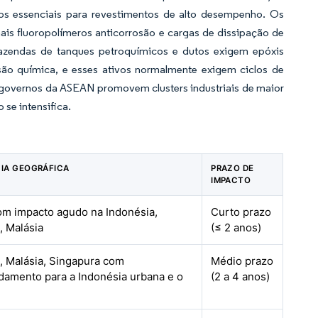
os essenciais para revestimentos de alto desempenho. Os
ais fluoropolímeros anticorrosão e cargas de dissipação de
Fazendas de tanques petroquímicos e dutos exigem epóxis
ersão química, e esses ativos normalmente exigem ciclos de
governos da ASEAN promovem clusters industriais de maior
 se intensifica.
IA GEOGRÁFICA
PRAZO DE
IMPACTO
om impacto agudo na Indonésia,
Curto prazo
, Malásia
(≤ 2 anos)
a, Malásia, Singapura com
Médio prazo
damento para a Indonésia urbana e o
(2 a 4 anos)