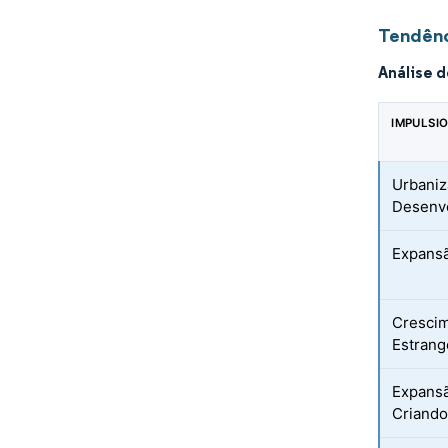
Tendênc
Análise 
IMPULSI
Urbaniz
Desenvo
Expansã
Crescim
Estrang
Expansã
Criand