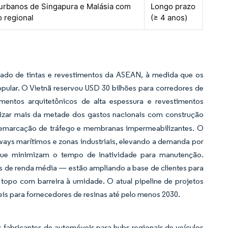
urbanos de Singapura e Malásia com
Longo prazo
 regional
(≥ 4 anos)
ado de tintas e revestimentos da ASEAN, à medida que os
pular. O Vietnã reservou USD 30 bilhões para corredores de
imentos arquitetônicos de alta espessura e revestimentos
lizar mais da metade dos gastos nacionais com construção
 demarcação de tráfego e membranas impermeabilizantes. O
ways marítimos e zonas industriais, elevando a demanda por
que minimizam o tempo de inatividade para manutenção.
 de renda média — estão ampliando a base de clientes para
topo com barreira à umidade. O atual pipeline de projetos
veis para fornecedores de resinas até pelo menos 2030.
 fabricantes de automóveis para hubs regionais de veículos