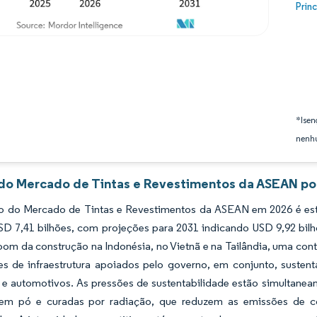
Image
Prin
*Isen
nenhu
 do Mercado de Tintas e Revestimentos da ASEAN por
 do Mercado de Tintas e Revestimentos da ASEAN em 2026 é estim
SD 7,41 bilhões, com projeções para 2031 indicando USD 9,92 bi
om da construção na Indonésia, no Vietnã e na Tailândia, uma cont
nes de infraestrutura apoiados pelo governo, em conjunto, susten
s e automotivos. As pressões de sustentabilidade estão simultane
 em pó e curadas por radiação, que reduzem as emissões de 