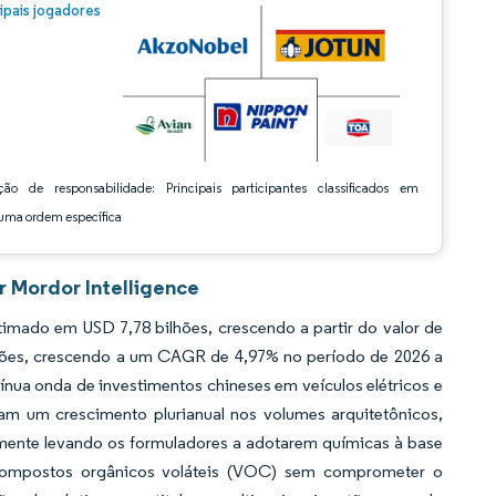
m © Mordor Intelligence. O reuso requer atribuição conforme CC BY 4.0.
cipais jogadores
ção de responsabilidade: Principais participantes classificados em
ma ordem específica
 Mordor Intelligence
ado em USD 7,78 bilhões, crescendo a partir do valor de
lhões, crescendo a um CAGR de 4,97% no período de 2026 a
ínua onda de investimentos chineses em veículos elétricos e
tam um crescimento plurianual nos volumes arquitetônicos,
amente levando os formuladores a adotarem químicas à base
compostos orgânicos voláteis (VOC) sem comprometer o