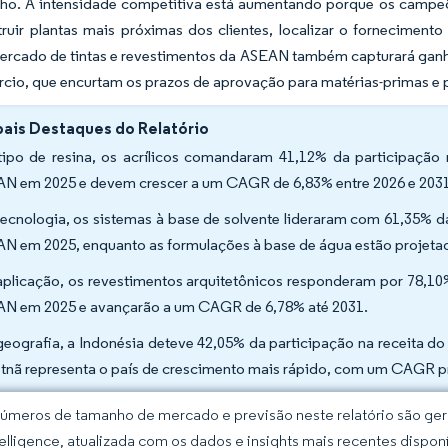
o. A intensidade competitiva está aumentando porque os campeões
ruir plantas mais próximas dos clientes, localizar o fornecimento
mercado de tintas e revestimentos da ASEAN também capturará ganh
rcio, que encurtam os prazos de aprovação para matérias-primas e
pais Destaques do Relatório
tipo de resina, os acrílicos comandaram 41,12% da participaçã
N em 2025 e devem crescer a um CAGR de 6,83% entre 2026 e 203
tecnologia, os sistemas à base de solvente lideraram com 61,35% 
N em 2025, enquanto as formulações à base de água estão projeta
aplicação, os revestimentos arquitetônicos responderam por 78,
N em 2025 e avançarão a um CAGR de 6,78% até 2031.
geografia, a Indonésia deteve 42,05% da participação na receita 
etnã representa o país de crescimento mais rápido, com um CAGR pr
úmeros de tamanho de mercado e previsão neste relatório são gera
elligence, atualizada com os dados e insights mais recentes disponí