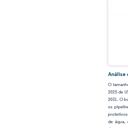
Principais jogadores
Oportunidades e perspectivas
Desenvolvimentos da indústria
Análise
O tamanho
2025 de U
2031. O bo
os pipeli
protetivo
de água,