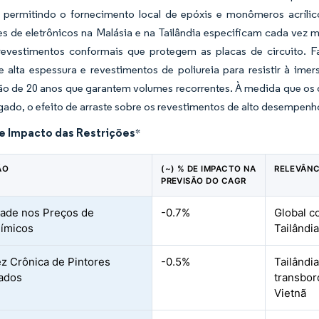
 permitindo o fornecimento local de epóxis e monômeros acrílic
 de eletrônicos na Malásia e na Tailândia especificam cada vez m
revestimentos conformais que protegem as placas de circuito. 
e alta espessura e revestimentos de poliureia para resistir à im
o de 20 anos que garantem volumes recorrentes. À medida que os 
gado, o efeito de arraste sobre os revestimentos de alto desempenho
de Impacto das Restrições
*
ÃO
(~) % DE IMPACTO NA
RELEVÂNC
PREVISÃO DO CAGR
idade nos Preços de
-0.7%
Global c
ímicos
Tailândia
z Crônica de Pintores
-0.5%
Tailândi
cados
transbor
Vietnã