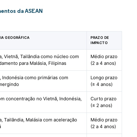
imentos da ASEAN
IA GEOGRÁFICA
PRAZO DE
IMPACTO
a, Vietnã, Tailândia como núcleo com
Médio prazo
damento para Malásia, Filipinas
(2 a 4 anos)
a, Indonésia como primárias com
Longo prazo
mergindo
(≥ 4 anos)
om concentração no Vietnã, Indonésia,
Curto prazo
(≤ 2 anos)
a, Tailândia, Malásia com aceleração
Médio prazo
ã
(2 a 4 anos)