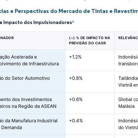
ias e Perspectivas do Mercado de Tintas e Revest
de Impacto dos Impulsionadores
*
ONADOR
(~) % DE IMPACTO NA
RELEVÂNC
PREVISÃO DO CAGR
ação Acelerada e
+1.2%
Indonési
lvimento de Infraestrutura
transbor
o do Setor Automotivo
+0.8%
Tailândi
Vietnã e
ento dos Investimentos
+0.6%
Global c
eiros na Região da ASEAN
Malásia
o da Manufatura Industrial
+0.4%
Indonési
o Demanda
do Vietn