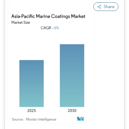
Share
Imagem © Mordor Intelligence. O reuso requer atribuição conforme CC BY 4.0.