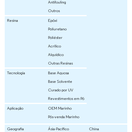
Antifouling
Outros
Resina
Epóxi
Poliuretano
Poliéster
Acrílico
Alquídico
Outras Resinas
Tecnologia
Base Aquosa
Base Solvente
Curado por UV
Revestimentos em Pó
Aplicação
OEM Marinho
Pós-venda Marinho
Geografia
Ásia-Pacífico
China