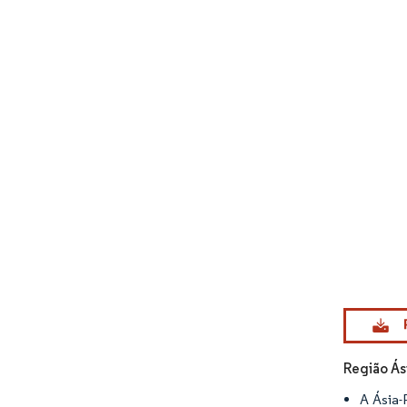
Imagem © Mo
Região Ás
A Ásia-