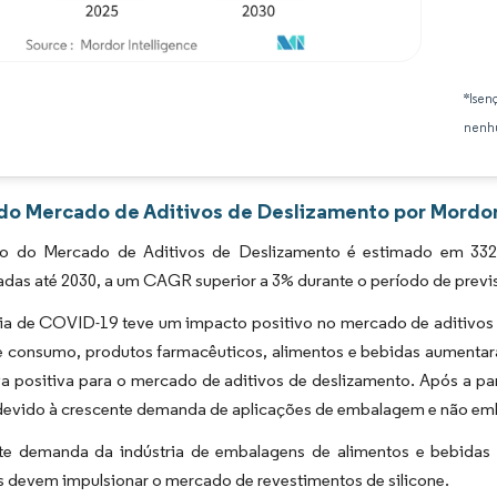
Imagem © Mordor Intelligence. O reuso requer atribuição conforme CC BY 4.0.
*Isen
nenhu
 do Mercado de Aditivos de Deslizamento por Mordor
 do Mercado de Aditivos de Deslizamento é estimado em 332,0
adas até 2030, a um CAGR superior a 3% durante o período de previ
a de COVID-19 teve um impacto positivo no mercado de aditivos d
e consumo, produtos farmacêuticos, alimentos e bebidas aumenta
va positiva para o mercado de aditivos de deslizamento. Após a 
 devido à crescente demanda de aplicações de embalagem e não e
te demanda da indústria de embalagens de alimentos e bebidas
s devem impulsionar o mercado de revestimentos de silicone.