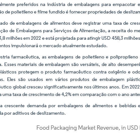
almente preferidos na indústria de embalagens para empacotar e 
o de polietileno e filme fundido é fornecer propriedades de deslizam
do de embalagens de alimentos deve registrar uma taxa de cres
ção de Embalagens para Serviços de Alimentação, a receita do me
,8 milhões em 2022 e está projetada para atingir USD 458,3 milhõ
entos impulsionará o mercado atualmente estudado.
stria farmacêutica, as embalagens de polietileno e polipropile
a. Esses materiais de embalagem são versáteis, de alto desempen
plásticos protegem o produto farmacêutico contra oxigênio e od
ias. Eles são usados em vários produtos de embalagem plástic
utico global cresceu significativamente nos últimos anos. Em 2022
, a uma taxa de crescimento de 4,2% em comparação com o ano anter
 a crescente demanda por embalagens de alimentos e bebidas e
 por aditivos de deslizamento.