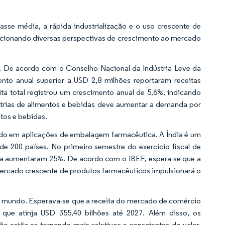
sse média, a rápida industrialização e o uso crescente de
rcionando diversas perspectivas de crescimento ao mercado
o. De acordo com o Conselho Nacional da Indústria Leve da
nto anual superior a USD 2,8 milhões reportaram receitas
a total registrou um crescimento anual de 5,6%, indicando
ústrias de alimentos e bebidas deve aumentar a demanda por
tos e bebidas.
do em aplicações de embalagem farmacêutica. A Índia é um
e 200 países. No primeiro semestre do exercício fiscal de
tica aumentaram 25%. De acordo com o IBEF, espera-se que a
o mercado crescente de produtos farmacêuticos impulsionará o
o mundo. Esperava-se que a receita do mercado de comércio
 que atinja USD 355,40 bilhões até 2027. Além disso, os
estão se tornando mais seletivos e conscientes do valor.