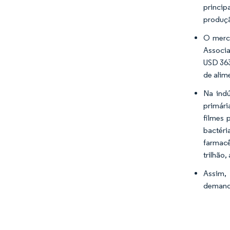
princip
produçã
O merca
Associa
USD 363
de alim
Na indú
primári
filmes 
bactér
farmacê
trilhão
Assim,
demanda