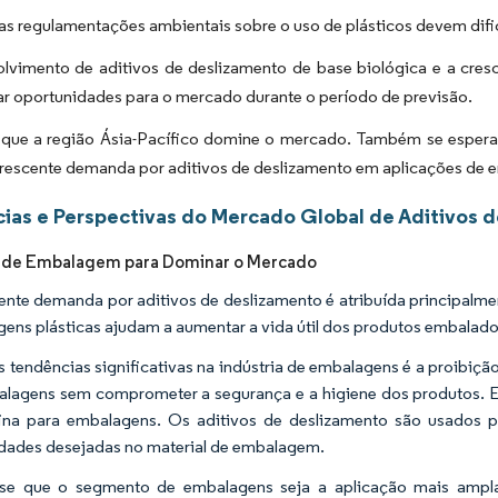
as regulamentações ambientais sobre o uso de plásticos devem difi
lvimento de aditivos de deslizamento de base biológica e a cres
r oportunidades para o mercado durante o período de previsão.
 que a região Ásia-Pacífico domine o mercado. Também se espera
crescente demanda por aditivos de deslizamento em aplicações d
ias e Perspectivas do Mercado Global de Aditivos 
o de Embalagem para Dominar o Mercado
ente demanda por aditivos de deslizamento é atribuída principalmen
ens plásticas ajudam a aumentar a vida útil dos produtos embalad
 tendências significativas na indústria de embalagens é a proibição
lagens sem comprometer a segurança e a higiene dos produtos. E
fina para embalagens. Os aditivos de deslizamento são usados p
dades desejadas no material de embalagem.
-se que o segmento de embalagens seja a aplicação mais ampla 