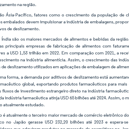
izamento na região.
ão Ásia-Pacífico, fatores como o crescimento da população de cla
s embalados devem impulsionar a indústria de embalagens, propo
ivos de deslizamento.
 Índia são os maiores mercados de alimentos e bebidas da regiã
as principais empresas de fabricação de alimentos com faturame
res a USD 1,53 trilhão em 2022. Em comparação com 2021, a receit
rescimento na indústria alimentícia. Assim, o crescimento das ind
s de deslizamento utilizados em aplicações de embalagem de alimen
a forma, a demanda por aditivos de deslizamento está aumentan
rmacêutico global, exportando produtos farmacêuticos para mais d
s fluxos de investimento estrangeiro direto na indústria farmacêu
 da indústria farmacêutica atinja USD 65 bilhões até 2024. Assim, 
 atualmente estudado.
 é atualmente o terceiro maior mercado de comércio eletrônico d
ico no Japão gerasse USD 232,20 bilhões até 2023 e espera-se
dores que adquirem produtos no mercado de cosméticos no Japão 