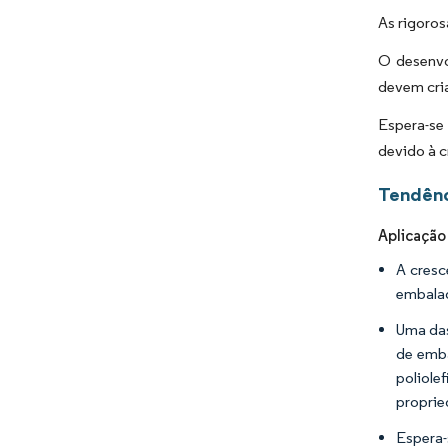
As rigoros
O desenvo
devem cria
Espera-se
devido à 
Tendênc
Aplicaçã
A cresc
embalag
Uma das
de emba
poliole
proprie
Espera