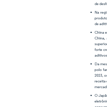
de desl
Na regi
produto
de adit
China e
China, 
superio
forte c
aditivo
Da mesm
polo fa
2023, o
receita
mercado
O Japão
eletrôn
consumi