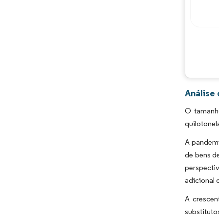
Análise
O tamanho
quilotonel
A pandemi
de bens d
perspecti
adicional
A crescen
substituto