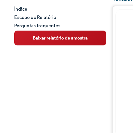
Índice
Tamanho e participação de mercado
Escopo do Relatório
Perguntas frequentes
Análise de mercado
Tendências e insights
Análise de segmentos
Análise geográfica
Panorama competitivo
Principais jogadores
Desenvolvimentos da indústria