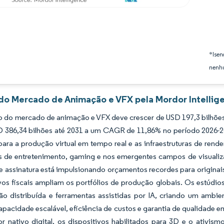
*Isen
nenhu
 do Mercado de Animação e VFX pela Mordor Intellig
 do mercado de animação e VFX deve crescer de USD 197,3 bilhões 
SD 386,34 bilhões até 2031 a um CAGR de 11,86% no período 2026-2
para a produção virtual em tempo real e as infraestruturas de re
 de entretenimento, gaming e nos emergentes campos de visualizaç
e assinatura está impulsionando orçamentos recordes para originai
vos fiscais ampliam os portfólios de produção globais. Os estúdio
o distribuída e ferramentas assistidas por IA, criando um ambie
capacidade escalável, eficiência de custos e garantia de qualida
r nativo digital, os dispositivos habilitados para 3D e o ativis