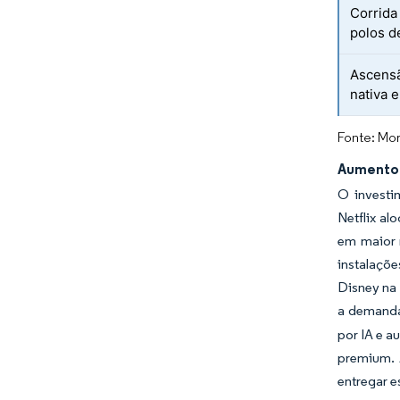
Corrida 
polos d
Ascensã
nativa
Fonte: Mor
Aumento 
O investi
Netflix al
em maior 
instalaçõe
Disney na 
a demanda
por IA e a
premium. 
entregar e