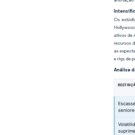
Intensif
Os estúdi
Hollywood
ativos de 
recursos 
as expecta
e rigs de
Análise 
RESTRIÇ
Escasse
seniore
Volatil
suprim