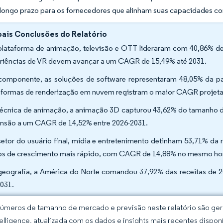
e longo prazo para os fornecedores que alinham suas capacidades
pais Conclusões do Relatório
plataforma de animação, televisão e OTT lideraram com 40,86% de
riências de VR devem avançar a um CAGR de 15,49% até 2031.
componente, as soluções de software representaram 48,05% da p
aformas de renderização em nuvem registram o maior CAGR projeta
técnica de animação, a animação 3D capturou 43,62% do tamanho 
nsão a um CAGR de 14,52% entre 2026-2031.
setor do usuário final, mídia e entretenimento detinham 53,71% da 
os de crescimento mais rápido, com CAGR de 14,88% no mesmo ho
geografia, a América do Norte comandou 37,92% das receitas de 
2031.
úmeros de tamanho de mercado e previsão neste relatório são gera
elligence, atualizada com os dados e insights mais recentes disponí