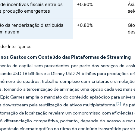
de incentivos fiscais entre os
+0.90%
Ási
e produção emergentes
sel
o da renderização distribuída
+0.80%
Glo
 em nuvem
des
dor Intelligence
nos Gastos com Conteúdo das Plataformas de Streaming
mento de capital sem precedentes por parte dos serviços de ass
ocando USD 18 bilhões e a Disney USD 24 bilhões para produções o
número de quadros, trabalho complexo com criaturas e simulações
s, tornando a terceirização de animação uma opção cada vez mais e
Epic Games amplia o mandato do conteúdo episódico para universos 
[2]
 downstream pela reutilização de ativos multiplataforma.
As pat
utomação de localização revelam um compromisso com eficiências de
A diferenciação competitiva, portanto, depende do acesso a re
spetáculo cinematográfico no ritmo do conteúdo transmitido por st