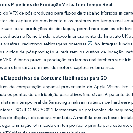
 dos Pipelines de Produção Virtual em Tempo Real
ão do VFX de pós-produção para fluxos de trabalho híbridos in-ca
tos de captura de movimento e os motores em tempo real ama
virtuais para produções de destaque, permitindo que os diretor
s, sediada no Reino Unido, obteve financiamento da Innovate UK p
[3]
s viseiras, reduzindo refilmagens onerosas.
Ao integrar fundos 
os ciclos de pós-produção e reduzem os custos de locação, 
e VFX. A longo prazo, a produção em tempo real também redistribu
es em otimização em nível de motor e captura volumétrica.
e Dispositivos de Consumo Habilitados para 3D
m da computação espacial proveniente do Apple Vision Pro, d
ndo os pontos de distribuição para ativos imersivos. A patente de 
ealista em tempo real da Samsung sinalizam roteiros de hardware 
tares ISO/IEC 5927:2024 formalizam os protocolos de seguranç
ões de displays de cabeça montada. À medida que as bases instal
regar animação otimizada em tempo real e pronta para estéreo, e
 VFX além do entretenimento em tela plana.