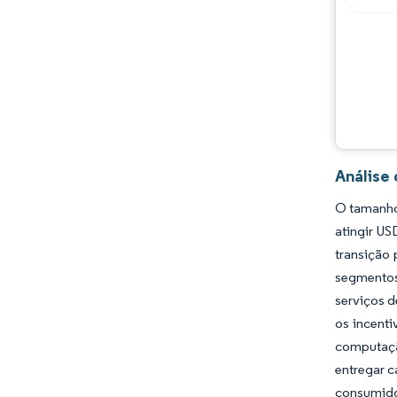
Análise
O tamanho
atingir U
transição 
segmentos
serviços d
os incenti
computaçã
entregar 
consumido