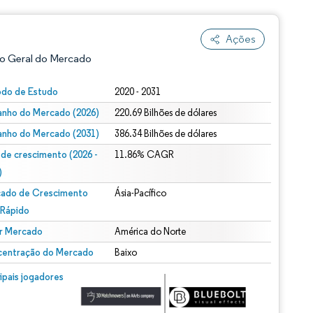
Ações
o Geral do Mercado
odo de Estudo
2020 - 2031
nho do Mercado (2026)
220.69 Bilhões de dólares
nho do Mercado (2031)
386.34 Bilhões de dólares
 de crescimento (2026 -
11.86% CAGR
)
ado de Crescimento
Ásia-Pacífico
ão conforme CC BY 4.0.
 Rápido
r Mercado
América do Norte
entração do Mercado
Baixo
m © Mordor Intelligence. O reuso requer atribuição conforme CC BY 4.0.
cipais jogadores