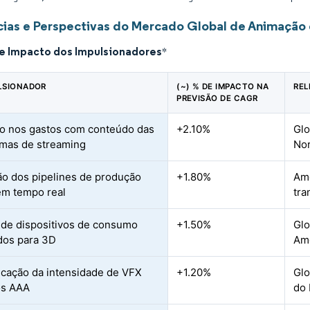
ias e Perspectivas do Mercado Global de Animação
de Impacto dos Impulsionadores
*
ULSIONADOR
(~) % DE IMPACTO NA
REL
PREVISÃO DE CAGR
 nos gastos com conteúdo das
+2.10%
Glo
rmas de streaming
Nor
o dos pipelines de produção
+1.80%
Amé
 em tempo real
tra
de dispositivos de consumo
+1.50%
Glo
ados para 3D
Amé
ficação da intensidade de VFX
+1.20%
Glo
os AAA
do 