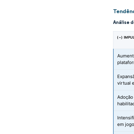
Tendênc
Análise 
(~) IMP
Aumento
platafo
Expansã
virtual
Adoção 
habilit
Intensi
em jog