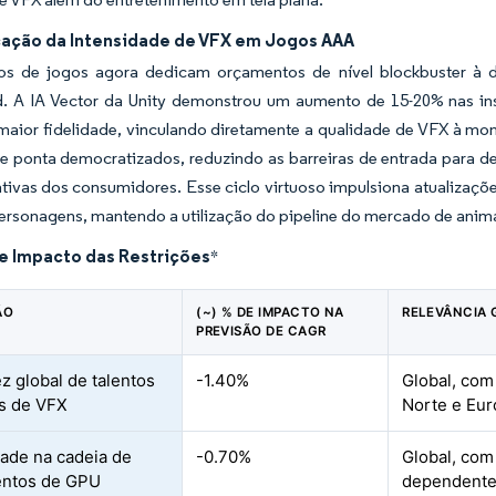
icação da Intensidade de VFX em Jogos AAA
os de jogos agora dedicam orçamentos de nível blockbuster à des
. A IA Vector da Unity demonstrou um aumento de 15-20% nas ins
maior fidelidade, vinculando diretamente a qualidade de VFX à mon
de ponta democratizados, reduzindo as barreiras de entrada para
tivas dos consumidores. Esse ciclo virtuoso impulsiona atualizaçõe
 personagens, mantendo a utilização do pipeline do mercado de an
de Impacto das Restrições
*
ÃO
(~) % DE IMPACTO NA
RELEVÂNCIA 
PREVISÃO DE CAGR
z global de talentos
-1.40%
Global, com
s de VFX
Norte e Eur
idade na cadeia de
-0.70%
Global, com
entos de GPU
dependente