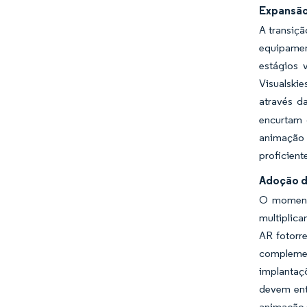
Expansão
A transiç
equipamen
estágios 
Visualskie
através da
encurtam 
animação 
proficient
Adoção d
O momentu
multiplica
AR fotorr
complemen
implantaç
devem ent
animação e