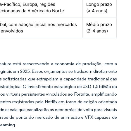
a-Pacífico, Europa, regiões
Longo prazo
ecionadas da América do Norte
(≥ 4 anos)
bal, com adoção inicial nos mercados
Médio prazo
envolvidos
(2-4 anos)
inatura está reescrevendo a economia de produção, com a
riginais em 2025. Esses orçamentos se traduzem diretamente
 sofisticadas que extrapolam a capacidade tradicional das
stratégica. O investimento estratégico de USD 1,5 bilhão da
virtuais persistentes vinculados ao Fortnite, amplificando
entes registradas pela Netflix em torno de edição orientada
 escala que canalizarão as economias de volta para visuais
cursos de ponta do mercado de animação e VFX capazes de
reaming.