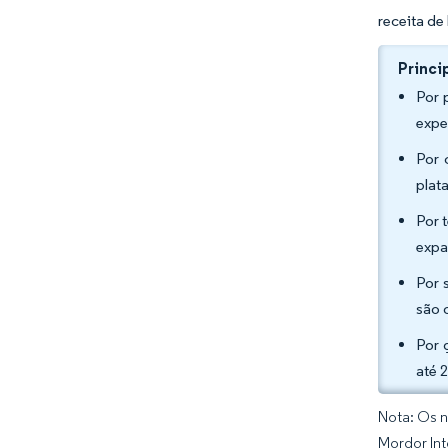
receita d
Princi
Por 
expe
Por 
plat
Por 
expa
Por 
são 
Por 
até 
Nota: Os n
Mordor Int