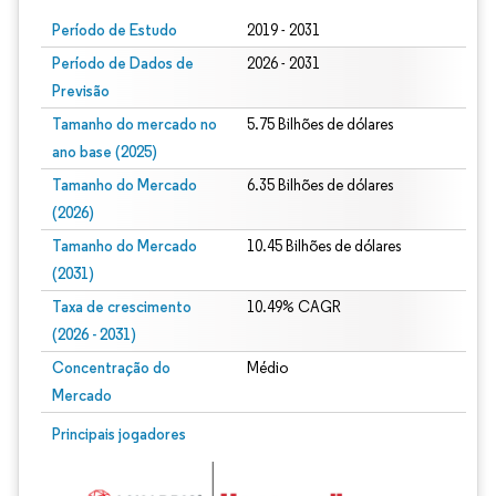
Período de Estudo
2019 - 2031
Período de Dados de
2026 - 2031
Previsão
Tamanho do mercado no
5.75 Bilhões de dólares
ano base (2025)
Tamanho do Mercado
6.35 Bilhões de dólares
(2026)
Tamanho do Mercado
10.45 Bilhões de dólares
(2031)
Taxa de crescimento
10.49% CAGR
(2026 - 2031)
Concentração do
Médio
Mercado
Imagem © Mordor Intelligence. O reuso requer atribuição conforme CC BY 4.0.
Principais jogadores