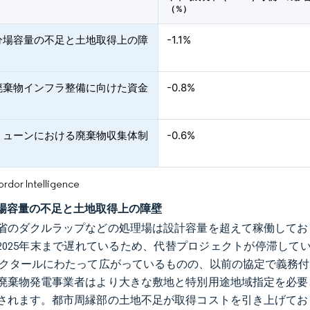
（%）
分場容量の不足と土地取得上の障
-1.1%
廃棄物インフラ整備に向けた資金
-0.8%
ミューンにおける廃棄物収集体制
-0.6%
or Intelligence
場容量の不足と土地取得上の障壁
省のダクルラップなどの処理場は設計容量を超えて稼働してお
2025年末まで遅れているため、代替プロジェクトが停滞して
70ヘクタールにわたって広がっているものの、以前の協定で義
廃棄物発電事業者はより大きな敷地と特別用途地域指定を必要
されます。都市周縁部の土地不足が取得コストを引き上げてお