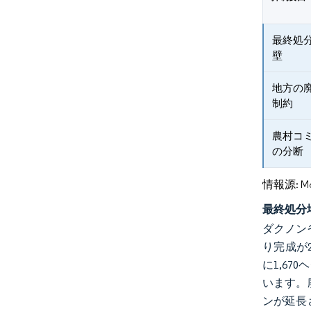
最終処
壁
地方の
制約
農村コ
の分断
情報源: Mord
最終処分
ダクノン
り完成が
に1,6
います。
ンが延長