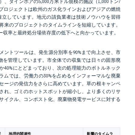
）、タインホアの5,000万米ドル規模の施設（1,000トン/
のプロジェクトは欧州のガス化ラインおよびアジアの燃焼
確立しています。地元の請負業者は技術ノウハウを習得
将来のプロジェクトのタイムラインを短縮しています。
ー収率と最終処分場依存度の低下へと向かっています。
メントツールは、発生源分別率を90%まで向上させ、市
庭廃棄物を管理しています。市全体での収集では日々の固形廃
か40%にとどまっており、次の処理能力のボトルネック
ラムでは、労働力の30%を占めるインフォーマルな廃棄
セージの発信力をさらに高めています。草の根キャンペ
され、ゴミのホットスポットが縮小し、より多くのリサ
サイクル、コンポスト化、廃棄物発電サービスに対する
響
地理的関連性
影響のタイムラ