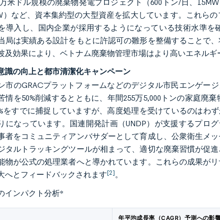
00万米ドル規模の廃棄物発電プロジェクト（600トン/日、15MW
MW）など、資本集約型の大型資産を拡大しています。これら
を導入し、国内企業が採用するようになっている技術水準を
当局は実績ある設計をもとに許認可の雛形を整備することで、
波及効果により、ベトナム廃棄物管理市場はより高いエネルギ
意識の向上と都市清潔化キャンペーン
ン市のGRACプラットフォームなどのデジタル市民エンゲージ
苦情を50%削減するとともに、年間255万5,000トンの家
9%をすでに捕捉していますが、高度処理を受けているのはわず
りになっています。国連開発計画（UNDP）が支援するプログ
事者をコミュニティアンバサダーとして育成し、公衆衛生メッ
ジタルトラッキングツールが相まって、適切な廃棄習慣が促進
能物が公式の処理業者へと導かれています。これらの成果がリ
[2]
大へとフィードバックされます
。
のインパクト分析
*
年平均成長率（CAGR）予測への影