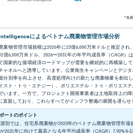
*免
r Intelligenceによるベトナム廃棄物管理市場分析
棄物管理市場規模は2026年に23億6,000万米ドルと推定され、2
2億6,000万米ドル、2026〜2031年の年平均成長率（CAG
て国家的な循環経済ロードマップが需要を継続的に再構築して
チャネルへと誘導しています。公衆衛生キャンペーンとデジタ
源分別率を向上させ、高度処理向けの新たな廃棄物量を創出し
イスト・トゥ・エナジー）、ポリエステル・トゥ・ポリエステ
でいます。一方で、プロジェクト開発事業者は土地取得上の障
に直面しており、これらすべてがインフラ整備の展開を遅らせ
ポートのポイント
源別では、住宅系廃棄物が2025年のベトナム廃棄物管理市場規
が2031年に向けて最高となる年平均成長率（CAGR）7.92%