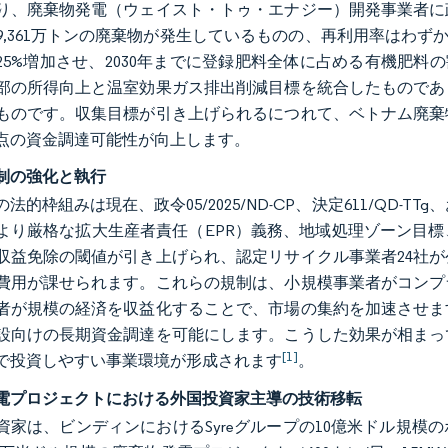
り、廃棄物発電（ウェイスト・トゥ・エナジー）開発事業者に
9,361万トンの廃棄物が発生しているものの、再利用率はわずか
25%増加させ、2030年までに登録肥料全体に占める有機肥料
部の所得向上と温室効果ガス排出削減目標を統合したものであ
ものです。収集目標が引き上げられるにつれて、ベトナム廃棄
点の資金調達可能性が向上します。
制の強化と執行
法的枠組みは現在、政令05/2025/ND-CP、決定611/QD-TTg
より厳格な拡大生産者責任（EPR）義務、地域処理ゾーン目
収益免除の閾値が引き上げられ、認定リサイクル事業者24社
費用が課せられます。これらの規制は、小規模事業者がコンプ
者が規模の経済を収益化することで、市場の集約を加速させま
設向けの長期資金調達を可能にします。こうした効果が相まっ
[1]
で投資しやすい事業環境が形成されます
。
電プロジェクトにおける外国投資家主導の技術移転
資家は、ビンディンにおけるSyreグループの10億米ドル規