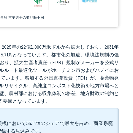
責事項:主要選手の並び順不同
025年の22億1,000万米ドルから拡大しており、2031年
R）は6.71%となっています。都市化の加速、環境法規制の強
おり、拡大生産者責任（EPR）規制がメーカーを公式リ
ルルート最適化ツールがホーチミン市およびハノイにお
ています。増加する外国直接投資（FDI）が、廃棄物発
ルリサイクル、高純度コンポスト化技術を地方市場へと
壁、農村部における収集体制の格差、地方財政の制約と
る要因となっています。
模において55.12%のシェアで最大を占め、商業系廃
を記録する見込みです。