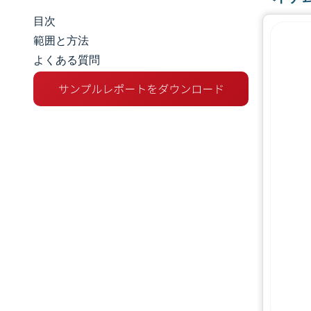
目次
市場規模とシェア
範囲と方法
よくある質問
市場分析
トレンドとインサイト
セグメント分析
地理分析
規制環境
バリューチェーン分析
競争環境
主要プレーヤー