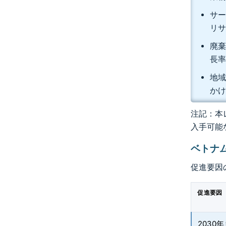
サー
リサ
廃棄
長率
地域
かけ
注記：本レ
入手可能
ベトナ
促進要因
促進要因
2030