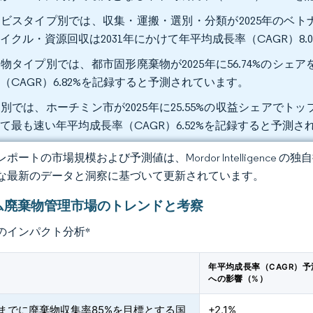
ビスタイプ別では、収集・運搬・選別・分類が2025年のベトナ
イクル・資源回収は2031年にかけて年平均成長率（CAGR）8
物タイプ別では、都市固形廃棄物が2025年に56.74%のシ
（CAGR）6.82%を記録すると予測されています。
別では、ホーチミン市が2025年に25.55%の収益シェアでト
て最も速い年平均成長率（CAGR）6.52%を記録すると予測さ
ポートの市場規模および予測値は、Mordor Intelligence
な最新のデータと洞察に基づいて更新されています。
ム廃棄物管理市場のトレンドと考察
のインパクト分析
*
年平均成長率（CAGR）予
への影響（%）
年までに廃棄物収集率85%を目標とする国
+2.1%