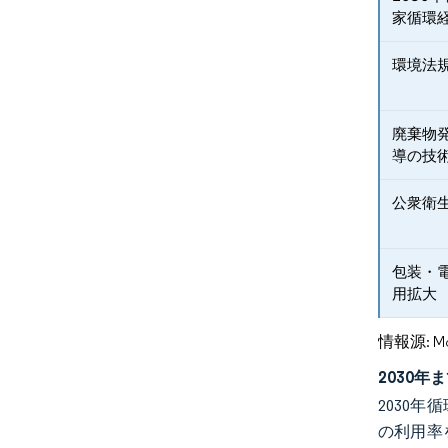
家循環
環境法
廃棄物
導の技
公衆衛
包装・
用拡大
情報源: Mord
2030
2030
の利用率