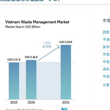
市
調査
予測
基準
市場規
市場規
成長率 
画像 © Mordor Intelligence。再利用にはCC BY 4
市場
画像 ©
主要