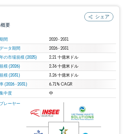
シェア
場概要
期間
2020 - 2031
データ期間
2026 - 2031
年の市場規模 (2025)
2.21 十億米ドル
模 (2026)
2.36 十億米ドル
模 (2031)
3.26 十億米ドル
(2026 - 2031)
.0の表示が必要です。
6.71% CAGR
集中度
中
 Mordor Intelligence。再利用にはCC BY 4.0の表示が必要です。
プレーヤー