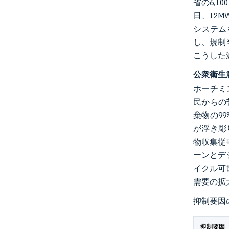
省の6,1
日、12
システム
し、規制
こうした
公衆衛生
ホーチミ
民からの
棄物の9
が浮き彫
物収集従
ーンとデ
イクル可
需要の拡
抑制要因
抑制要因