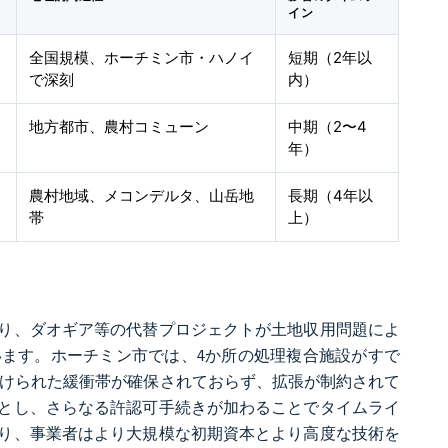
イン
全国規模、ホーチミン市・ハノイ
短期（2年以
で深刻
内）
地方都市、農村コミューン
中期（2〜4
年）
農村地域、メコンデルタ、山岳地
長期（4年以
帯
上）
り、ダオギア等の代替プロジェクトが土地収用問題によ
います。ホーチミン市では、4か所の処理複合施設がすで
務付けられた緩衝帯が確保されておらず、拡張が制約されて
とし、さらなる許認可手続きが加わることでタイムライ
り、事業者はより大規模な初期資本とより高度な技術を