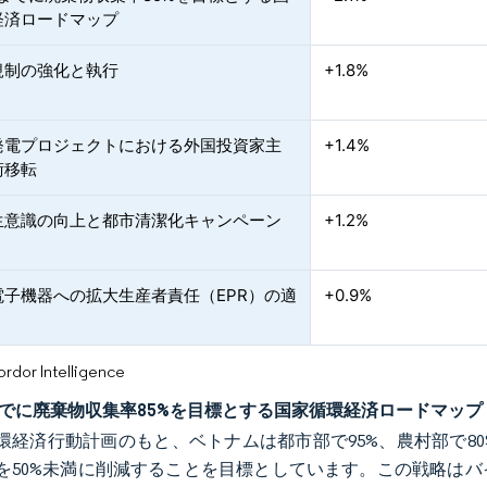
経済ロードマップ
規制の強化と執行
+1.8%
発電プロジェクトにおける外国投資家主
+1.4%
術移転
生意識の向上と都市清潔化キャンペーン
+1.2%
電子機器への拡大生産者責任（EPR）の適
+0.9%
or Intelligence
年までに廃棄物収集率85%を目標とする国家循環経済ロードマップ
年循環経済行動計画のもと、ベトナムは都市部で95%、農村部で
を50%未満に削減することを目標としています。この戦略は