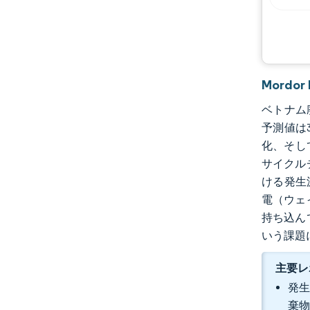
機会と展望
業界の動向
Mordo
ベトナム廃
予測値は3
化、そし
サイクル
ける発生
電（ウェ
持ち込ん
いう課題
主要レ
発生
棄物