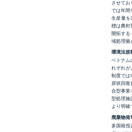
させてお
では年間
生産量を
標は農村
開拓する
域処理拠
環境法規
ベトナムの
れぞれが
制度では
原状回復
合型事業
型処理施
より明確
廃棄物発
多国籍投