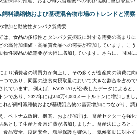
安全保障の推進、および輸入畜産物への依存低減に重点を置い
ム飼料濃縮物および基礎混合物市場のトレンドと洞察
の増加と動物性タンパク質需要
では、食品の多様性とタンパク質摂取に対する需要の高まりに
どの高付加価値・高品質食品への需要が増加しています。こう
動物性製品の総需要が大幅に増加しています。さらに、同国に
により消費者の購買力が向上し、その多くが畜産肉の消費に向
一つであり、同国の総食肉摂取量において大きな割合を占めて
れています。例えば、FAOSTATが公表したデータによると、20
トンであり、2022年には330万4,000メートルトンに増加
これが飼料濃縮物および基礎混合物の需要増加につながり、調
え、ベトナム政府、機関、および省庁は、畜産セクターを強化
結果として生産と食肉消費が増加しました。畜産法によると、
、食品安全、疫病安全、環境保護を確保し、気候変動に対応す