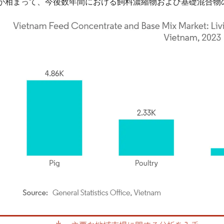
が相まって、今後数年間における飼料濃縮物および基礎混合物
rdor Intelligence。再利用にはCC BY 4.0の表示が必要です。