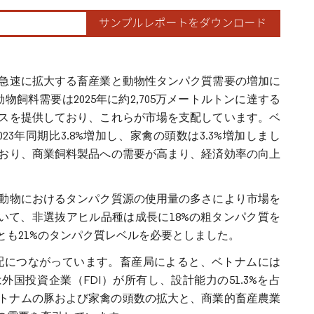
急速に拡大する畜産業と動物性タンパク質需要の増加に
飼料需要は2025年に約2,705万メートルトンに達する
スを提供しており、これらが市場を支配しています。ベ
3年同期比3.8%増加し、家禽の頭数は3.3%増加しまし
おり、商業飼料製品への需要が高まり、経済効率の向上
動物におけるタンパク質源の使用量の多さにより市場を
テムにおいて、非選抜アヒル品種は成長に18%の粗タンパク質を
も21%のタンパク質レベルを必要としました。
配につながっています。畜産局によると、ベトナムには
外国投資企業（FDI）が所有し、設計能力の51.3%を占
。ベトナムの豚および家禽の頭数の拡大と、商業的畜産農業