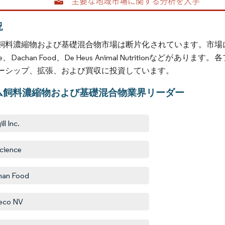
況
料濃縮物および基礎混合物市場は断片化されています。市場における主要プ
ence、Dachan Food、De Heus Animal Nutriti
ーシップ、拡張、および買収に投資しています。
ム飼料濃縮物および基礎混合物業界リーダー
ll Inc.
cience
han Food
eco NV