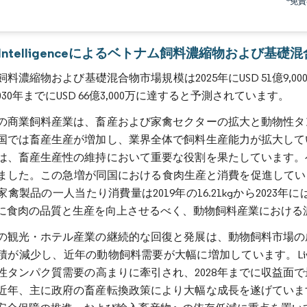
*免
画像 © Mordor Intelligence。再利用にはCC BY 4.0の表示が必要です。
or Intelligenceによるベトナム飼料濃縮物および基
料濃縮物および基礎混合物市場規模は2025年にUSD 51億9,00
で2030年までにUSD 66億3,000万に達すると予測されています。
の商業飼料産業は、畜産および家禽セクターの拡大と動物性タ
国では畜産生産が増加し、業界全体で飼料生産能力が拡大して
は、畜産生産性の維持において重要な役割を果たしています。
ました。この急増が同国における食肉生産と消費を促進してい
禽製品の一人当たり消費量は2019年の16.21kgから2023年
に食肉の品質と生産を向上させるべく、動物飼料産業における
の観光・ホテル産業の継続的な回復と発展は、動物飼料市場の
が減少し、近年の動物飼料需要が大幅に増加しています。Livesto
性タンパク質需要の高まりに牽引され、2028年までに収益面
近年、主に政府の畜産転換政策により大幅な成長を遂げていま