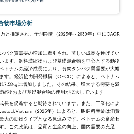
責事項:主要選手の並び順不同
礎混合物市場分析
0万と推定され、予測期間（2025年～2030年）中にCAGR
ンパク質需要の増加に牽引され、著しい成長を遂げてい
います。飼料濃縮物および基礎混合物を中心とする動物
ベトナムの経済成長により、食肉タンパク質需要が大幅
ます。経済協力開発機構（OECD）によると、ベトナム
には17.58kgに増加しました。その結果、増大する需要を満
濃縮物および基礎混合物の使用が拡大しています。
成長を促進すると期待されています。また、工業化によ
ck Vietnam（2025年）によると、豚飼料産業は消費
で最大の動物タイプとなる見込みです。ベトナムの畜産セ
す。この政策は、品質と生産の向上、国内需要の充足、