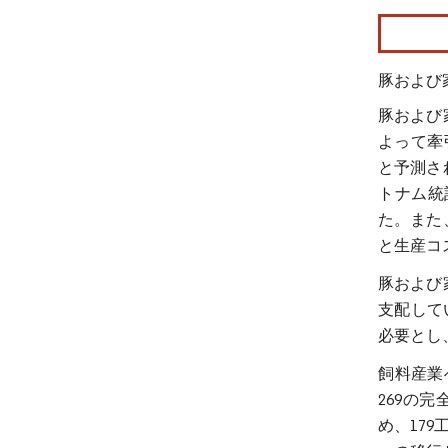
画像 © Mo
豚および
豚および
よって牽
と予測さ
トナム統
た。また
と生産コ
豚および
支配してい
必要とし
飼料産業
269の
め、17