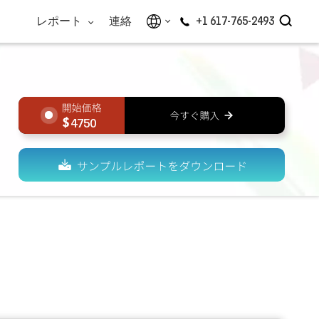
レポート
連絡
+1 617-765-2493
4750