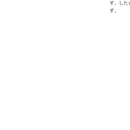
す。した
す。