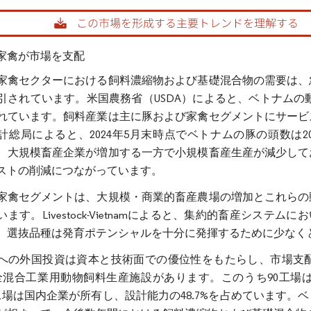
rdor Intelligence。再利用にはCC BY 4.0の表示が必要です。
家禽が市場を支配
家禽セクターにおける飼料濃縮物および基礎混合物の需要は、
引されています。米国農務省（USDA）によると、ベトナムの動物
れています。飼料産業は主に豚および家禽セグメントにサービ
計総局によると、2024年5月末時点でベトナムの豚の頭数は202
、大規模畜産企業が増加する一方で小規模畜産生産が減少して
ストの削減につながっています。
家禽セグメントは、大規模・商業的畜産農場の増加とこれらの
ます。Livestock-Vietnamによると、集約的畜産シス
、選抜品種は発育ポテンシャルを十分に発揮するために少なくと
への外国投資は資本と技術面での優位性をもたらし、市場支
完全混合工業用動物飼料生産施設があります。このうち90工場は
9工場は国内企業が所有し、設計能力の48.7%を占めています