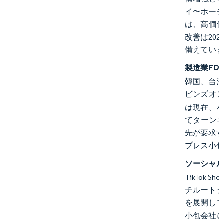
イ〜ホー
は、高価
改善は2
備えてい
製造業F
韓国、台
ビンズオン
は現在、
てターン
先が要求
プレス小
ソーシャ
TikT
チルート
を展開し
小包会社