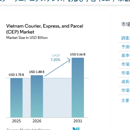
市
調査
予測
基準
市場規
市場規
成長率 
画像 © Mordor Intelligence。再利用にはCC BY 4
市場
画像 ©
主要