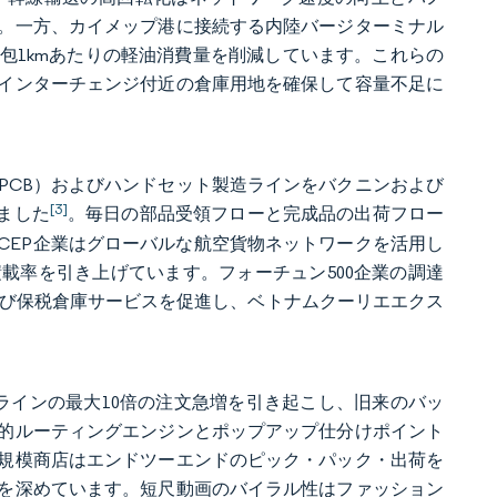
。一方、カイメップ港に接続する内陸バージターミナル
包1kmあたりの軽油消費量を削減しています。これらの
設インターチェンジ付近の倉庫用地を確保して容量不足に
PCB）およびハンドセット製造ラインをバクニンおよび
[3]
えました
。毎日の部品受領フローと完成品の出荷フロー
際CEP企業はグローバルな航空貨物ネットワークを活用し
載率を引き上げています。フォーチュン500企業の調達
よび保税倉庫サービスを促進し、ベトナムクーリエエクス
ースラインの最大10倍の注文急増を引き起こし、旧来のバッ
動的ルーティングエンジンとポップアップ仕分けポイント
規模商店はエンドツーエンドのピック・パック・出荷を
を深めています。短尺動画のバイラル性はファッション