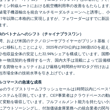
チミン幹線ルートにおける航空機利用率の改善をもたらします
値電子機器輸出を統合マルチモーダルチェーンへと誘導し、小
027年以降に本格的に実現しますが、フォワーダーはすでに新
ます。
DIのベトナムへのシフト（チャイナプラスワン）
湾、および米国のテクノロジーサプライヤーがプリント基板（
に移転したことにより、2025年のFDI公約は380億USDを超
小包収益全体の安定した32.94%シェアを構成しています。国
キー物流契約を獲得する一方、国内大手は混載によって設備積
する貨物セキュリティおよび厳格な時間枠がRFIDタグ付けお
包市場全体の技術水準を引き上げています。
ルコマースの急速な成長
ok Shopのライブストリームフラッシュセールは1時間以内にベ
システムを圧倒しています。CEP事業者はクラウドベースの
て変動を吸収しています。フルフィルメント能力を持たない小
にアウトソーシングし、付加価値倉庫業務への統合業者の関与