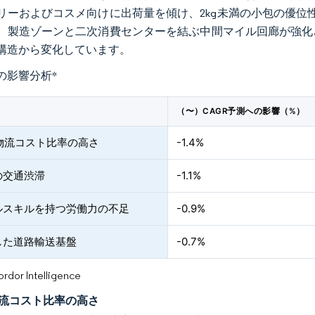
リーおよびコスメ向けに出荷量を傾け、2kg未満の小包の優位
、製造ゾーンと二次消費センターを結ぶ中間マイル回廊が強化
構造から変化しています。
の影響分析
*
（〜）CAGR予測への影響（%）
比物流コスト比率の高さ
-1.4%
の交通渋滞
-1.1%
ルスキルを持つ労働力の不足
-0.9%
した道路輸送基盤
-0.7%
or Intelligence
物流コスト比率の高さ