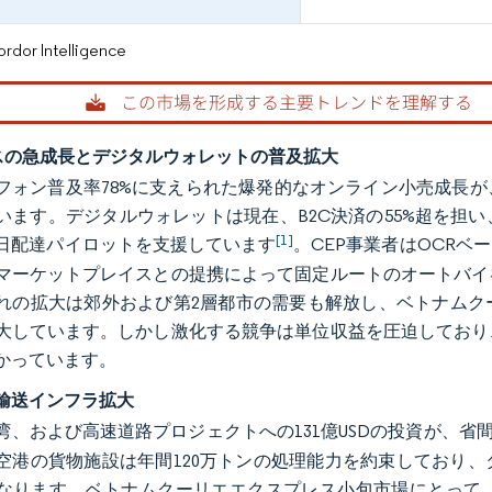
or Intelligence
スの急成長とデジタルウォレットの普及拡大
フォン普及率78%に支えられた爆発的なオンライン小売成長
います。デジタルウォレットは現在、B2C決済の55%超を担
[1]
日配達パイロットを支援しています
。CEP事業者はOCR
マーケットプレイスとの提携によって固定ルートのオートバイ
れの拡大は郊外および第2層都市の需要も解放し、ベトナムク
大しています。しかし激化する競争は単位収益を圧迫しており
かっています。
輸送インフラ拡大
湾、および高速道路プロジェクトへの131億USDの投資が、省
空港の貨物施設は年間120万トンの処理能力を約束しており
なります。ベトナムクーリエエクスプレス小包市場にとって