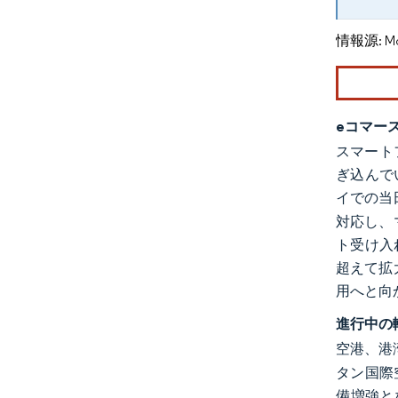
情報源: Mord
eコマー
スマート
ぎ込んで
イでの当
対応し、
ト受け入
超えて拡
用へと向
進行中の
空港、港
タン国際
備増強と