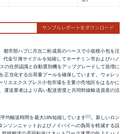
が、都市部ハブに月次二桁成長のペースで小規模小包を注
い、代金引換サイクルを短縮してホーチミン市およびハノ
ベースの住所認識と自動選別機をアップグレードして急増に
を正当化する出荷量プールを確保しています。ウォレッ
ーリエエクスプレス小包市場を主要小売地区をはるかに
、運送業者はより高い配送密度と共同幹線輸送資産の活
[2]
間平均輸送時間を最大18%短縮しています
。新しいロン
、タンソンニャットおよびノイバイへの負荷を軽減する設
、幹線輸送の高回転化はネットワーク速度の向上とハノ