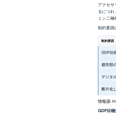
アクセサ
るにつれ
ミン二極
制約要因
制約要因
GDP
都市部
デジタ
断片化
情報源: Mord
GDP比