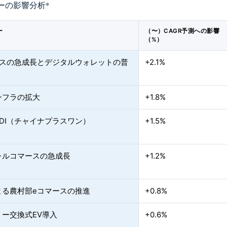
ーの影響分析
*
ー
（〜）CAGR予測への影響
（%）
ースの急成長とデジタルウォレットの普
+2.1%
ンフラの拡大
+1.8%
DI（チャイナプラスワン）
+1.5%
ャルコマースの急成長
+1.2%
よる農村部eコマースの推進
+0.8%
リー交換式EV導入
+0.6%