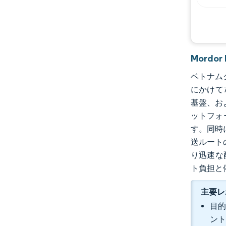
Mord
ベトナムク
にかけて7
基盤、およ
ットフォ
す。同時
送ルート
り迅速な
ト負担と
主要レ
目的
ント