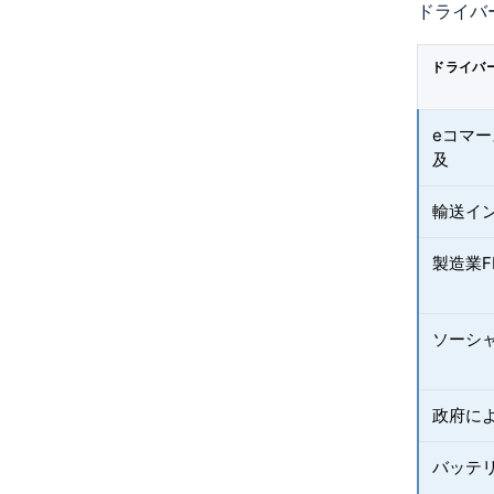
ドライバ
ドライバ
eコマ
及
輸送イ
製造業F
ソーシ
政府に
バッテ