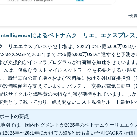
*免
or Intelligenceによるベトナムクーリエ、エクス
ーリエエクスプレス小包市場は、2025年の17億5,000万USDから20
.2%のCAGRで2031年までに26億6,000万USDに達す
び支援的なインフラプログラムが出荷量を加速させています。TikT
ームは、俊敏なラストマイルネットワークを必要とする小規模
に、輸出志向の電子機器および衣料品における外国直接投資（F
の設備稼働率を支えています。バッテリー交換式電気自動車（
配送サイクルと燃料費の大幅な削減が期待されています。しかし
依然として戦っており、絶え間ないコスト規律とルート最適化
ポートの要点
地別では、国内セグメントが2025年のベトナムクーリエエクス
は2026年〜2031年にかけて7.60%と最も高い予測CAGRを記