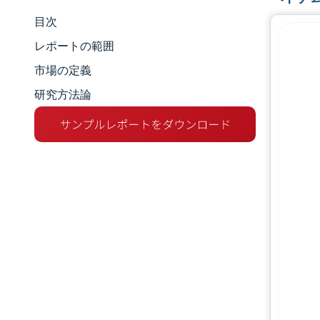
目次
市場規模とシェア
レポートの範囲
市場分析
市場の定義
研究方法論
トレンドとインサイト
セグメント分析
地理分析
競争環境
主要プレーヤー
業界の動向