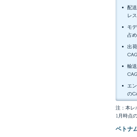
配送
レス
モデ
占め
出荷
CA
輸送
CA
エン
のC
注：本レポ
1月時点
ベトナ