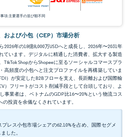
責事項:主要選手の並び順不同
プレス、および小包（CEP）市場分析
26年の18億8,000万USDへと成長し、2026年〜2031年
ると予測されています。デジタルに精通した消費者、拡大する製造
ok ShopからShopeeに至るソーシャルコマースプラ
・高頻度の小包へと注文プロファイルを再構築していま
DI）が安定したB2Bフローを支え、長距離および国際輸
EV）フリートがコスト削減手段として台頭しており、よ
事業者は、ベトナムのGDP比16〜20%という物流コス
への投資を余儀なくされています。
プレス小包市場シェアの62.10%を占め、国際セグメ
録しました。