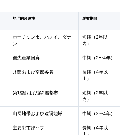
地理的関連性
影響期間
ホーチミン市、ハノイ、ダナ
短期（2年以
ン
内）
優先産業回廊
中期（2〜4年）
北部および南部各省
長期（4年以
上）
第1層および第2層都市
短期（2年以
内）
山岳地帯および遠隔地域
中期（2〜4年）
主要都市部ハブ
長期（4年以
上）