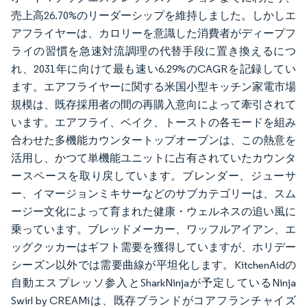
売上高26.70%のリーダーシップを維持しました。しかしエ
アフライヤーは、カロリーを意識した消費者がディープフ
ライの習慣を急速対流調理の代替手段に置き換えるにつ
れ、2031年に向けて最も速い6.29%のCAGRを記録してい
ます。エアフライヤーに関する米国小型キッチン家電市場
規模は、既存採用者の間の再購入意向によって牽引されて
います。エアフライ、ベイク、トーストの各モードを組み
合わせた多機能カウンタートップオーブンは、この熱意を
活用し、かつて単機能ユニットに占有されていたカウンタ
ースペースを取り戻しています。ブレンダー、ジューサ
ー、イマージョンミキサーなどのサブカテゴリーは、スム
ージー文化によって育まれた健康・ウェルネスの追い風に
乗っています。ブレッドメーカー、ワッフルアイアン、エ
ッグクッカーはギフト需要を獲得していますが、ホリデー
シーズン以外では需要曲線が平坦化します。KitchenAidの
自動エスプレッソ参入とSharkNinjaが予定しているNinja
Swirl by CREAMiは、既存ブランドがコアフランチャイズ