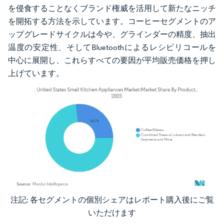
を侵食することなくブランド権威を活用して新たなニッチ
を開拓する方法を示しています。コーヒーセグメントのア
ップグレードサイクルは今や、グラインダーの精度、抽出
温度の安定性、そしてBluetoothによるレシピリコールを
中心に展開し、これらすべての要因が平均販売価格を押し
上げています。
注記: 各セグメントの個別シェアはレポート購入後にご覧
画像 © Mordor Intelligence。再利用にはCC BY 4.0の表示が必要です。
いただけます