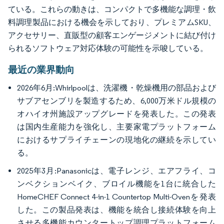
ている。これらの動きは、コンパクトで多機能な調理・飲
料調理製品における機会を示しており、プレミアムSKU、
アクセサリー、直販型の顧客エンゲージメントに結び付け
られるソフトウェア対応体験の可能性を示唆している。
最近の業界動向
2026年6月:Whirlpoolは、洗濯機・乾燥機用の部品および
サブアセンブリを製造するため、6,000万米ドル規模の
オハイオ州施設アップグレードを発表した。この発表
は国内生産能力を強化し、主要家電プラットフォーム
におけるサプライチェーンの現地化の継続を示してい
る。
2025年3月:Panasonicは、電子レンジ、エアフライ、コ
ンベクションベイク、ブロイル機能を1台に統合した
HomeCHEF Connect 4-in-1 Countertop Multi-Ovenを発表
した。この製品発表は、機能を統合し接続体験を向上
させる多機能カウンタートップ調理プラットフォーム