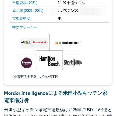
市場規模 (2031)
14.49 十億米ドル
成長率 (2026 - 2031)
3.72% CAGR
市場集中度
中
画像 © Mordor Intelligence。再利用にはCC BY 4.0の表示が必要です。
主要プレーヤー
*免責事項:主要選手の並び順不同
Mordor Intelligenceによる米国小型キッチン家
電市場分析
米国小型キッチン家電市場規模は2025年にUSD 116.4億と