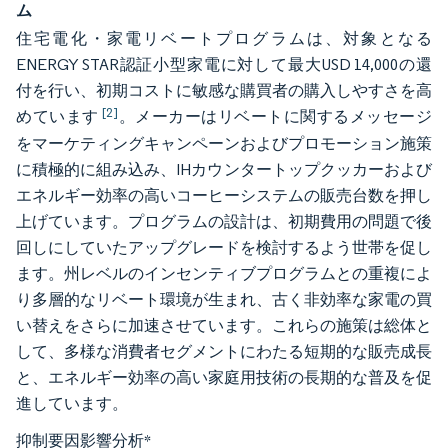
ム
住宅電化・家電リベートプログラムは、対象となる
ENERGY STAR認証小型家電に対して最大USD 14,000の還
付を行い、初期コストに敏感な購買者の購入しやすさを高
[2]
めています
。メーカーはリベートに関するメッセージ
をマーケティングキャンペーンおよびプロモーション施策
に積極的に組み込み、IHカウンタートップクッカーおよび
エネルギー効率の高いコーヒーシステムの販売台数を押し
上げています。プログラムの設計は、初期費用の問題で後
回しにしていたアップグレードを検討するよう世帯を促し
ます。州レベルのインセンティブプログラムとの重複によ
り多層的なリベート環境が生まれ、古く非効率な家電の買
い替えをさらに加速させています。これらの施策は総体と
して、多様な消費者セグメントにわたる短期的な販売成長
と、エネルギー効率の高い家庭用技術の長期的な普及を促
進しています。
抑制要因影響分析
*