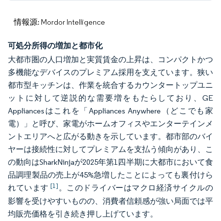
情報源: Mordor Intelligence
可処分所得の増加と都市化
大都市圏の人口増加と実質賃金の上昇は、コンパクトかつ
多機能なデバイスのプレミアム採用を支えています。狭い
都市型キッチンは、作業を統合するカウンタートップユニ
ットに対して逆説的な需要増をもたらしており、GE
Appliancesはこれを「Appliances Anywhere（どこでも家
電）」と呼び、家電がホームオフィスやエンターテインメ
ントエリアへと広がる動きを示しています。都市部のバイ
ヤーは接続性に対してプレミアムを支払う傾向があり、こ
の動向はSharkNinjaが2025年第1四半期に大都市において食
品調理製品の売上が45%急増したことによっても裏付けら
[1]
れています
。このドライバーはマクロ経済サイクルの
影響を受けやすいものの、消費者信頼感が強い局面では平
均販売価格を引き続き押し上げています。