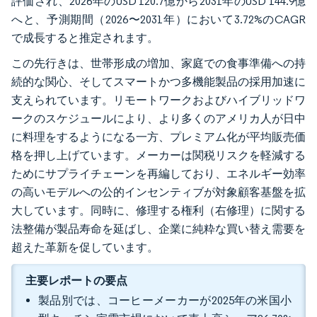
評価され、2026年のUSD 120.7億から2031年のUSD 144.9億
へと、予測期間（2026〜2031年）において3.72%のCAGR
で成長すると推定されます。
この先行きは、世帯形成の増加、家庭での食事準備への持
続的な関心、そしてスマートかつ多機能製品の採用加速に
支えられています。リモートワークおよびハイブリッドワ
ークのスケジュールにより、より多くのアメリカ人が日中
に料理をするようになる一方、プレミアム化が平均販売価
格を押し上げています。メーカーは関税リスクを軽減する
ためにサプライチェーンを再編しており、エネルギー効率
の高いモデルへの公的インセンティブが対象顧客基盤を拡
大しています。同時に、修理する権利（右修理）に関する
法整備が製品寿命を延ばし、企業に純粋な買い替え需要を
超えた革新を促しています。
主要レポートの要点
製品別では、コーヒーメーカーが2025年の米国小