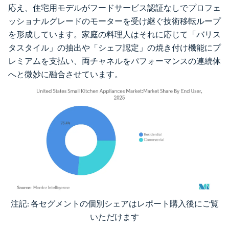
応え、住宅用モデルがフードサービス認証なしでプロフェ
ッショナルグレードのモーターを受け継ぐ技術移転ループ
を形成しています。家庭の料理人はそれに応じて「バリス
タスタイル」の抽出や「シェフ認定」の焼き付け機能にプ
レミアムを支払い、両チャネルをパフォーマンスの連続体
へと微妙に融合させています。
注記: 各セグメントの個別シェアはレポート購入後にご覧
画像 © Mordor Intelligence。再利用にはCC BY 4.0の表示が必要です。
いただけます