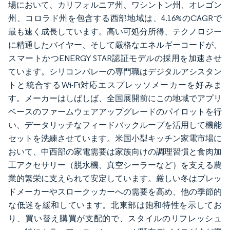
場において、カリフォルニア州、ワシントン州、オレゴン
州、コロラド州を包含する西部地域は、4.16%のCAGRで
最も速く成長しています。高い可処分所得、テクノロジー
に精通したバイヤー、そして厳格なエネルギーコードが、
スマートかつENERGY STAR認証モデルの採用を加速させ
ています。シリコンバレーの専門職はデジタルアシスタン
トと統合するWi-Fi対応エスプレッソメーカーを好みま
す。メーカーはしばしば、全国展開前にこの地域でアプリ
ベースのファームウェアアップグレードのパイロットを行
い、データリッチなフィードバックループを活用して機能
セットを洗練させています。米国小型キッチン家電市場に
おいて、中西部の家電需要は家族向けの調理習慣と食肉加
工アクセサリー（脱水機、真空シーラーなど）を支える農
業的繁栄に支えられて安定しています。厳しい冬はブレッ
ドメーカーやスロークッカーへの需要を高め、他の季節的
な低迷を緩和しています。北東部は飽和特性を示してお
り、買い替え購買が支配的で、スタイルのリフレッシュ