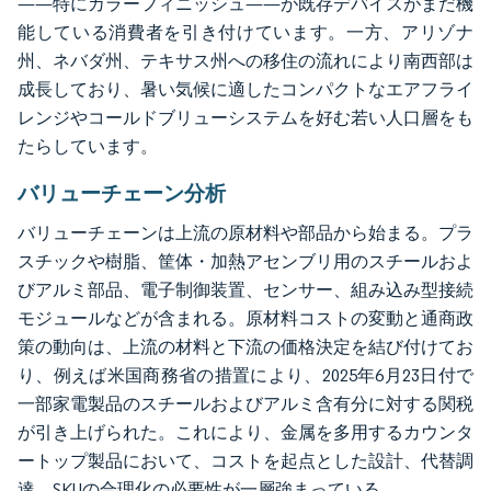
——特にカラーフィニッシュ——が既存デバイスがまだ機
能している消費者を引き付けています。一方、アリゾナ
州、ネバダ州、テキサス州への移住の流れにより南西部は
成長しており、暑い気候に適したコンパクトなエアフライ
レンジやコールドブリューシステムを好む若い人口層をも
たらしています。
バリューチェーン分析
バリューチェーンは上流の原材料や部品から始まる。プラ
スチックや樹脂、筐体・加熱アセンブリ用のスチールおよ
びアルミ部品、電子制御装置、センサー、組み込み型接続
モジュールなどが含まれる。原材料コストの変動と通商政
策の動向は、上流の材料と下流の価格決定を結び付けてお
り、例えば米国商務省の措置により、2025年6月23日付で
一部家電製品のスチールおよびアルミ含有分に対する関税
が引き上げられた。これにより、金属を多用するカウンタ
ートップ製品において、コストを起点とした設計、代替調
達、SKUの合理化の必要性が一層強まっている。