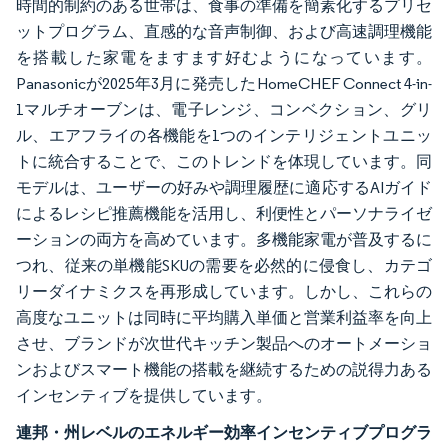
時間的制約のある世帯は、食事の準備を簡素化するプリセ
ットプログラム、直感的な音声制御、および高速調理機能
を搭載した家電をますます好むようになっています。
Panasonicが2025年3月に発売したHomeCHEF Connect 4-in-
1マルチオーブンは、電子レンジ、コンベクション、グリ
ル、エアフライの各機能を1つのインテリジェントユニッ
トに統合することで、このトレンドを体現しています。同
モデルは、ユーザーの好みや調理履歴に適応するAIガイド
によるレシピ推薦機能を活用し、利便性とパーソナライゼ
ーションの両方を高めています。多機能家電が普及するに
つれ、従来の単機能SKUの需要を必然的に侵食し、カテゴ
リーダイナミクスを再形成しています。しかし、これらの
高度なユニットは同時に平均購入単価と営業利益率を向上
させ、ブランドが次世代キッチン製品へのオートメーショ
ンおよびスマート機能の搭載を継続するための説得力ある
インセンティブを提供しています。
連邦・州レベルのエネルギー効率インセンティブプログラ