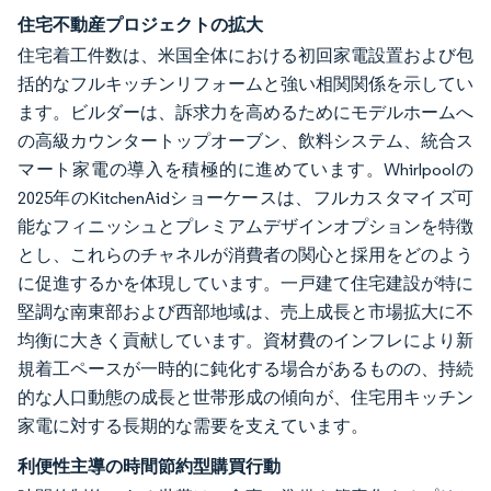
住宅不動産プロジェクトの拡大
住宅着工件数は、米国全体における初回家電設置および包
括的なフルキッチンリフォームと強い相関関係を示してい
ます。ビルダーは、訴求力を高めるためにモデルホームへ
の高級カウンタートップオーブン、飲料システム、統合ス
マート家電の導入を積極的に進めています。Whirlpoolの
2025年のKitchenAidショーケースは、フルカスタマイズ可
能なフィニッシュとプレミアムデザインオプションを特徴
とし、これらのチャネルが消費者の関心と採用をどのよう
に促進するかを体現しています。一戸建て住宅建設が特に
堅調な南東部および西部地域は、売上成長と市場拡大に不
均衡に大きく貢献しています。資材費のインフレにより新
規着工ペースが一時的に鈍化する場合があるものの、持続
的な人口動態の成長と世帯形成の傾向が、住宅用キッチン
家電に対する長期的な需要を支えています。
利便性主導の時間節約型購買行動