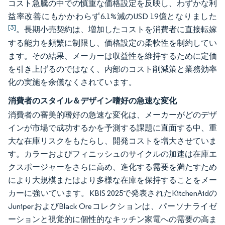
コスト急騰の中での慎重な価格設定を反映し、わずかな利
益率改善にもかかわらず6.1%減のUSD 19億となりました
[3]
。長期小売契約は、増加したコストを消費者に直接転嫁
する能力を頻繁に制限し、価格設定の柔軟性を制約してい
ます。その結果、メーカーは収益性を維持するために定価
を引き上げるのではなく、内部のコスト削減策と業務効率
化の実施を余儀なくされています。
消費者のスタイル＆デザイン嗜好の急速な変化
消費者の審美的嗜好の急速な変化は、メーカーがどのデザ
インが市場で成功するかを予測する課題に直面する中、重
大な在庫リスクをもたらし、開発コストを増大させていま
す。カラーおよびフィニッシュのサイクルの加速は在庫エ
クスポージャーをさらに高め、進化する需要を満たすため
により大規模またはより多様な在庫を保持することをメー
カーに強いています。KBIS 2025で発表されたKitchenAidの
JuniperおよびBlack Oreコレクションは、パーソナライゼ
ーションと視覚的に個性的なキッチン家電への需要の高ま