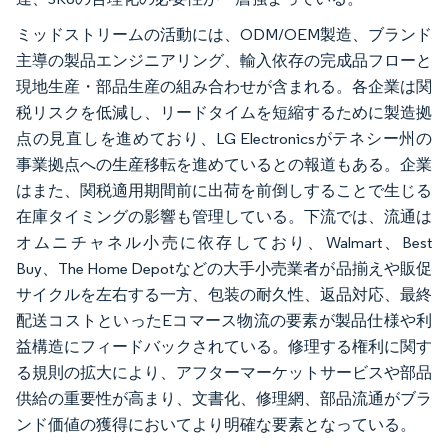
ミッドストリームの活動には、ODM/OEM製造、ブランド
主導の製品エンジニアリング、輸入依存の完成品フローと
現地生産・部品生産の組み合わせが含まれる。各企業は関
税リスクを低減し、リードタイムを短縮するために製造拠
点の見直しを進めており、LG Electronicsがテネシー州の
事業拠点への生産移転を進めているとの報道もある。企業
はまた、関税適用期間前に出荷を前倒しすることで生じる
在庫タイミングの影響も管理している。下流では、流通は
オムニチャネル小売に依存しており、Walmart、Best
Buy、The Home Depotなどの大手小売業者が品揃えや販促
サイクルを左右する一方、包装の耐久性、返品対応、最終
配送コストといったEコマース物流の要素が製品仕様や利
益構造にフィードバックされている。修理する権利に関す
る規則の拡大により、アフターマーケットサービスや部品
供給の重要性が高まり、文書化、修理網、部品流通がブラ
ンド価値の獲得においてより明確な要素となっている。