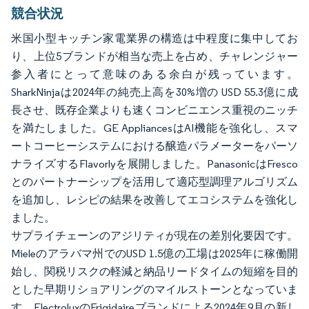
競合状況
米国小型キッチン家電業界の構造は中程度に集中してお
り、上位5ブランドが相当な売上を占め、チャレンジャー
参入者にとって意味のある余白が残っています。
SharkNinjaは2024年の純売上高を30%増の USD 55.3億に成
長させ、既存企業よりも速くコンビニエンス重視のニッチ
を満たしました。GE AppliancesはAI機能を強化し、スマ
ートコーヒーシステムにおける醸造パラメーターをパーソ
ナライズするFlavorlyを展開しました。PanasonicはFresco
とのパートナーシップを活用して適応型調理アルゴリズム
を追加し、レシピの結果を改善してエコシステムを強化し
ました。
サプライチェーンのアジリティが現在の差別化要因です。
Mieleのアラバマ州でのUSD 1.5億の工場は2025年に稼働開
始し、関税リスクの軽減と納品リードタイムの短縮を目的
とした早期リショアリングのマイルストーンとなっていま
す。ElectroluxのFrigidaireブランドによる2024年9月の新し