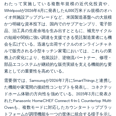
わたって実施している複数年規模の近代化投資や、
Whirlpoolが2026年6月に発表した6,000万米ドル規模のオハ
イオ州施設アップグレードなど、米国製造基盤への大規模
かつ明確な資本投下は、国内でのサブアセンブリ、電子部
品、治工具の生産余地を生み出すとともに、補充サイクル
の短縮や関税に強い調達を支援できる受託製造業者にも機
会を広げている。迅速な出荷サイクルのオンラインチャネ
ルで販売される小型キッチン家電においては、これらの業
務上の変化により、包装設計、逆物流パートナー、修理・
部品エコシステムが継続的な販売実績を支える機能的な要
素としての重要性を高めている。
需要側では、Samsungが2026年7月にSmartThingsと連携し
た機能や家電間の接続性コンセプトを発表し、コネクテッ
ドホーム体験の方向性を強めている。2025年3月に発表さ
れたPanasonic HomeCHEF Connect 4-in-1 Countertop Multi-
Ovenも、複数モードに対応したカウンタートッププラッ
トフォームが調理機能を一つの筐体に統合する様子を示し