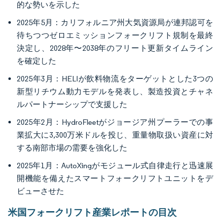
的な勢いを示した
2025年5月：カリフォルニア州大気資源局が連邦認可を
待ちつつゼロエミッションフォークリフト規制を最終
決定し、2028年〜2038年のフリート更新タイムライン
を確定した
2025年3月：HELIが飲料物流をターゲットとした3つの
新型リチウム動力モデルを発表し、製造投資とチャネ
ルパートナーシップで支援した
2025年2月：HydroFleetがジョージア州プーラーでの事
業拡大に3,300万米ドルを投じ、重量物取扱い資産に対
する南部市場の需要を強化した
2025年1月：AutoXingがモジュール式自律走行と迅速展
開機能を備えたスマートフォークリフトユニットをデ
ビューさせた
米国フォークリフト産業レポートの目次