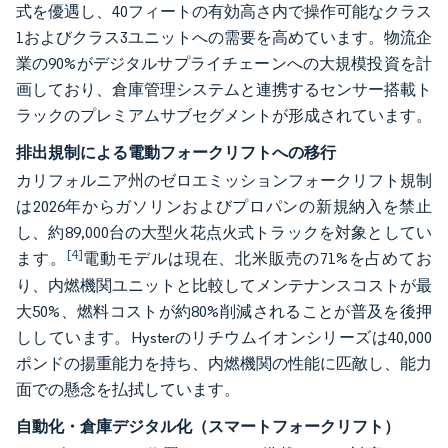
式を優遇し、40フィートの有効高さ内で操作可能なクラス
1およびクラス3ユニットへの需要を高めています。物流企
業の90%がデジタルサプライチェーンへの大規模投資を計
画しており、倉庫管理システムと連携するセンサー搭載ト
ラックのプレミアムサブセグメントが形成されています。
排出規制による電動フォークリフトへの移行
カリフォルニア州のゼロエミッションフォークリフト規制
は2026年からガソリンおよびプロパンの新規納入を禁止
し、約89,000台の大型火花点火式トラックを対象としてい
[4]
ます。
電動モデルは現在、北米販売の71%を占めてお
り、内燃機関ユニットと比較してメンテナンスコストが最
大50%、燃料コストが約80%削減されることが普及を後押
ししています。Hysterのリチウムイオンシリーズは40,000
ポンドの揚重能力を持ち、内燃機関の性能に匹敵し、能力
面での懸念を払拭しています。
自動化・倉庫デジタル化（スマートフォークリフト）