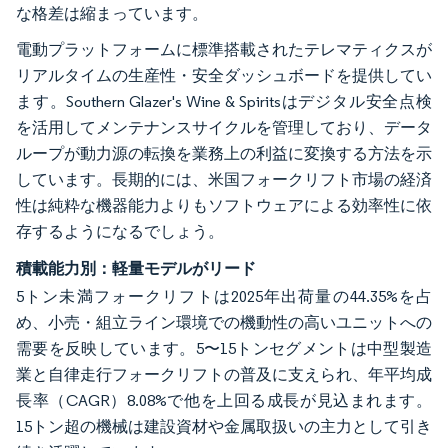
な格差は縮まっています。
電動プラットフォームに標準搭載されたテレマティクスが
リアルタイムの生産性・安全ダッシュボードを提供してい
ます。Southern Glazer's Wine & Spiritsはデジタル安全点検
を活用してメンテナンスサイクルを管理しており、データ
ループが動力源の転換を業務上の利益に変換する方法を示
しています。長期的には、米国フォークリフト市場の経済
性は純粋な機器能力よりもソフトウェアによる効率性に依
存するようになるでしょう。
積載能力別：軽量モデルがリード
5トン未満フォークリフトは2025年出荷量の44.35%を占
め、小売・組立ライン環境での機動性の高いユニットへの
需要を反映しています。5〜15トンセグメントは中型製造
業と自律走行フォークリフトの普及に支えられ、年平均成
長率（CAGR）8.08%で他を上回る成長が見込まれます。
15トン超の機械は建設資材や金属取扱いの主力として引き