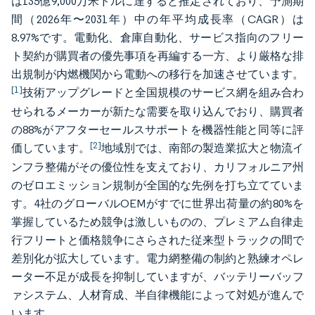
は135億9,000万米ドルに達すると推定されており、予測期
間（2026年〜2031年）中の年平均成長率（CAGR）は
8.97%です。電動化、倉庫自動化、サービス指向のフリー
ト契約が購買者の優先事項を再編する一方、より厳格な排
出規制が内燃機関から電動への移行を加速させています。
[1]
技術アップグレードと全国規模のサービス網を組み合わ
せられるメーカーが新たな需要を取り込んでおり、購買者
の88%がアフターセールスサポートを機器性能と同等に評
[2]
価しています。
地域別では、南部の製造業拡大と物流イ
ンフラ整備がその優位性を支えており、カリフォルニア州
のゼロエミッション規制が全国的な先例を打ち立てていま
す。4社のグローバルOEMがすでに世界出荷量の約80%を
掌握しているため競争は激しいものの、プレミアム自律走
行フリートと価格競争にさらされた従来型トラックの間で
差別化が拡大しています。電力網整備の制約と熟練オペレ
ーター不足が成長を抑制していますが、バッテリーバッフ
ァシステム、人材育成、半自律機能によって対処が進んで
います。