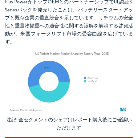
Flux PowerがトップOEMとのパートナーシップでUL認証S-
Seriesパックを発売したことは、バッテリースタートアッ
プと既存企業の垂直統合を示しています。リチウムの安全
性と重量物揚重への適合性に関する誤解を解消する啓発活
動が、米国フォークリフト市場の受容曲線を広げていま
す。
注記: 全セグメントのシェアはレポート購入後にご確認い
画像 © Mordor Intelligence。再利用にはCC BY 4.0の表示が必要です。
ただけます