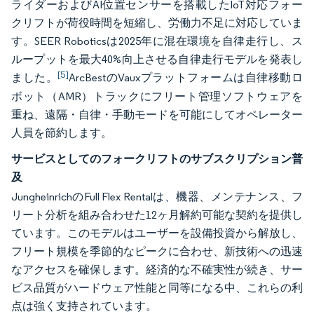
ライダーおよびAI位置センサーを搭載したIoT対応フォー
クリフトが荷役時間を短縮し、労働力不足に対応していま
す。SEER Roboticsは2025年に混在環境を自律走行し、ス
ループットを最大40%向上させる自律走行モデルを発表し
[5]
ました。
ArcBestのVauxプラットフォームは自律移動ロ
ボット（AMR）トラックにフリート管理ソフトウェアを
重ね、遠隔・自律・手動モードを可能にしてオペレーター
人員を節約します。
サービスとしてのフォークリフトのサブスクリプション普
及
JungheinrichのFull Flex Rentalは、機器、メンテナンス、フ
リート分析を組み合わせた12ヶ月解約可能な契約を提供し
ています。このモデルはユーザーを設備投資から解放し、
フリート規模を季節的なピークに合わせ、新技術への迅速
なアクセスを確保します。経済的な不確実性が続き、サー
ビス品質がハードウェア性能と同等になる中、これらの利
点は強く支持されています。