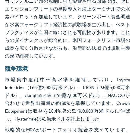
カリフォルニア州の規制に強く影響される西部では、ゼロ
エミッションフリートの早期導入と海上ターミナルでの水
素パイロットが加速しています。クリーンポート資金調達
が水素フォークリフト経済性の試験場を生み出し、ベスト
プラクティスが全国に輸出される可能性があります。これ
らのダイナミクスが総合的に、米国フォークリフト市場の
成長を広く分散させながらも、沿岸部の法域では規制主導
の形で維持しています。
競争環境
市場集中度は中〜高水準を維持しており、Toyota
Industries（163億2,000万米ドル）、KION（93億5,000万米
ドル）、Jungheinrich（61億2,000万米ドル）、NACCOが
合わせて世界出荷量の約80%を掌握しています。Crown
Equipmentは収益を10.4%増の51億8,000万米ドルに伸ば
し、Hyster-Yaleは41億米ドルを計上しました。
戦略的なM&Aがポートフォリオ統合を支えています。