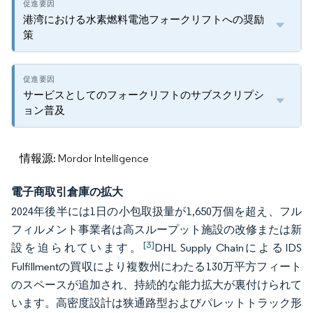
港湾における水素燃料電池フォークリフトへの奨励
策
サービスとしてのフォークリフトのサブスクリプシ
ョン普及
情報源: Mordor Intelligence
電子商取引倉庫の拡大
2024年後半には1日の小包取扱量が1,650万個を超え、フル
フィルメント事業者は高スループット施設の改修または新
[3]
設を迫られています。
DHL Supply ChainによるIDS
Fulfillmentの買収により複数州にわたる130万平方フィート
のスペースが追加され、持続的な能力拡大が裏付けられて
います。高密度設計は狭通路型およびパレットトラック形