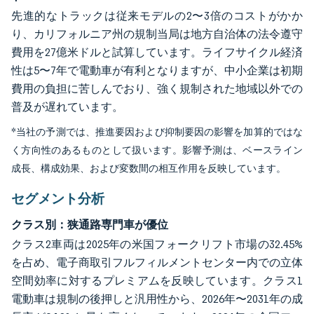
先進的なトラックは従来モデルの2〜3倍のコストがかか
り、カリフォルニア州の規制当局は地方自治体の法令遵守
費用を27億米ドルと試算しています。ライフサイクル経済
性は5〜7年で電動車が有利となりますが、中小企業は初期
費用の負担に苦しんでおり、強く規制された地域以外での
普及が遅れています。
*当社の予測では、推進要因および抑制要因の影響を加算的ではな
く方向性のあるものとして扱います。影響予測は、ベースライン
成長、構成効果、および変数間の相互作用を反映しています。
セグメント分析
クラス別：狭通路専門車が優位
クラス2車両は2025年の米国フォークリフト市場の32.45%
を占め、電子商取引フルフィルメントセンター内での立体
空間効率に対するプレミアムを反映しています。クラス1
電動車は規制の後押しと汎用性から、2026年〜2031年の成