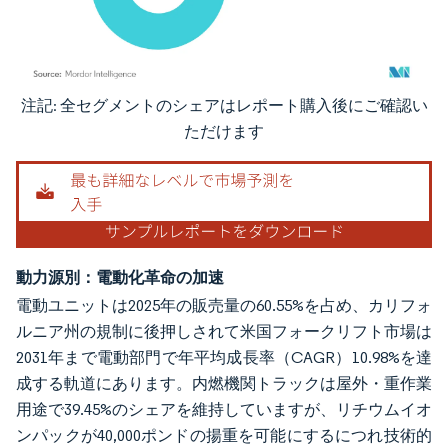
注記: 全セグメントのシェアはレポート購入後にご確認い
画像 © Mordor Intelligence。再利用にはCC BY 4.0の表示が必要です。
ただけます
動力源別：電動化革命の加速
電動ユニットは2025年の販売量の60.55%を占め、カリフォ
ルニア州の規制に後押しされて米国フォークリフト市場は
2031年まで電動部門で年平均成長率（CAGR）10.98%を達
成する軌道にあります。内燃機関トラックは屋外・重作業
用途で39.45%のシェアを維持していますが、リチウムイオ
ンパックが40,000ポンドの揚重を可能にするにつれ技術的