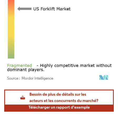
Image © Mordor Intelligence. La réutilisation nécessite une attribution sous CC BY 4.