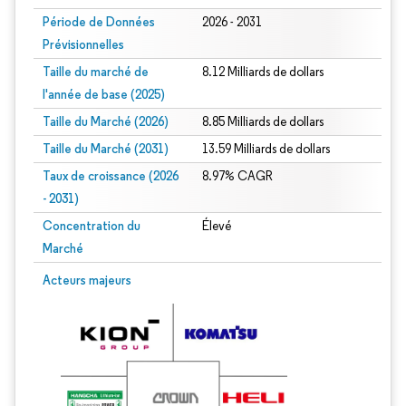
Période de Données
2026 - 2031
Prévisionnelles
Taille du marché de
8.12 Milliards de dollars
l'année de base (2025)
Taille du Marché (2026)
8.85 Milliards de dollars
Taille du Marché (2031)
13.59 Milliards de dollars
Taux de croissance (2026
8.97% CAGR
- 2031)
Concentration du
Élevé
Marché
Image © Mordor Intelligence. La réutilisation nécessite une attribution sous CC 
Acteurs majeurs