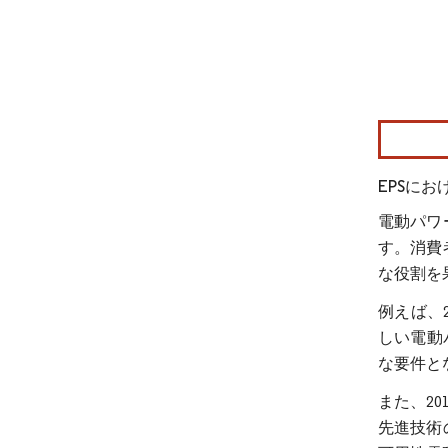
画像 © Mo
EPSに
電動パワ
す。消費
な役割を
例えば、
しい電動
な要件と
また、20
先進技術