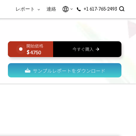
レポート
連絡
+1 617-765-2493
4750