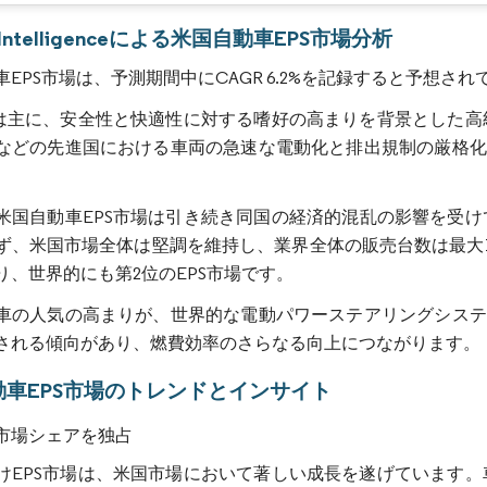
画像 © Mordor Intelligence。再利用にはCC BY 4.0の表示が必要です。
r Intelligenceによる米国自動車EPS市場分析
EPS市場は、予測期間中にCAGR 6.2%を記録すると予想され
場は主に、安全性と快適性に対する嗜好の高まりを背景とした
などの先進国における車両の急速な電動化と排出規制の厳格化
米国自動車EPS市場は引き続き同国の経済的混乱の影響を受け
ず、米国市場全体は堅調を維持し、業界全体の販売台数は最大1,
り、世界的にも第2位のEPS市場です。
車の人気の高まりが、世界的な電動パワーステアリングシステ
される傾向があり、燃費効率のさらなる向上につながります。
動車EPS市場のトレンドとインサイト
市場シェアを独占
けEPS市場は、米国市場において著しい成長を遂げています