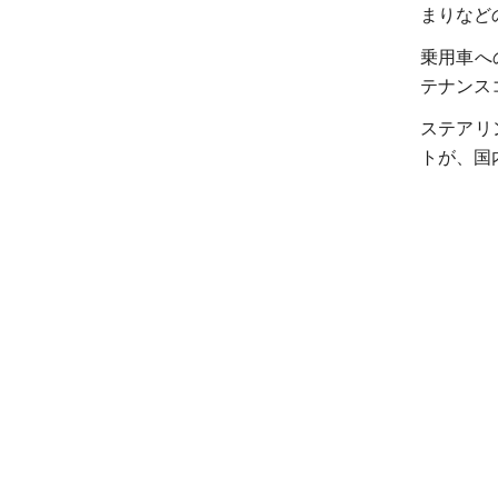
まりなど
乗用車へ
テナンス
ステアリ
トが、国