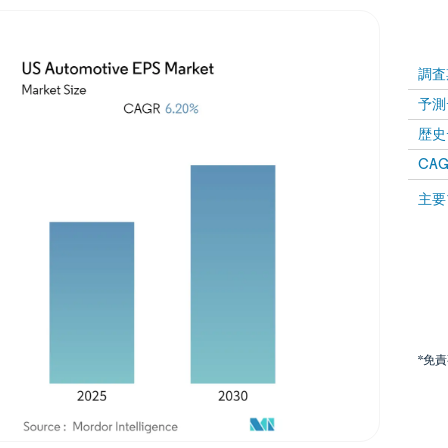
調査
予測
歴史
CAG
主要
*免