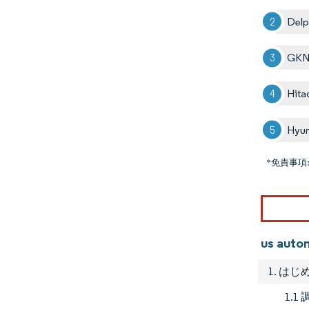
Delp
GKN
Hita
Hyun
*免責事項
us au
1. はじ
1.