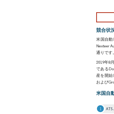
画像 © Mo
競合状
米国自動車パワ
Nexte
通りです
2019年8月、
であるDon
産を開始した
およびGr
米国自動
ATS 