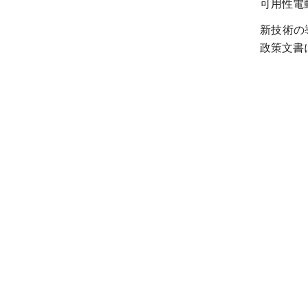
可用性電
新技術の
政策文書